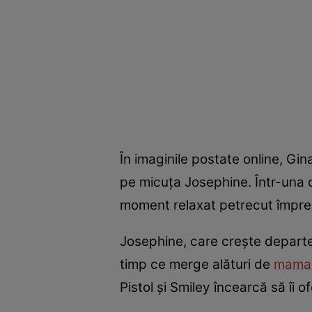
În imaginile postate online, Gin
pe micuța Josephine. Într-una din
moment relaxat petrecut împreu
Josephine, care crește departe d
timp ce merge alături de
mam
Pistol și Smiley încearcă să îi of