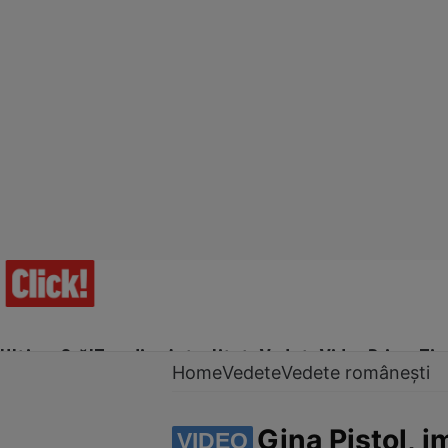
Ultima Oră!
Trending
Actualitate
Vedete
Video
Prime Ti
Home
Vedete
Vedete românești
Gina Pistol, 
VIDEO