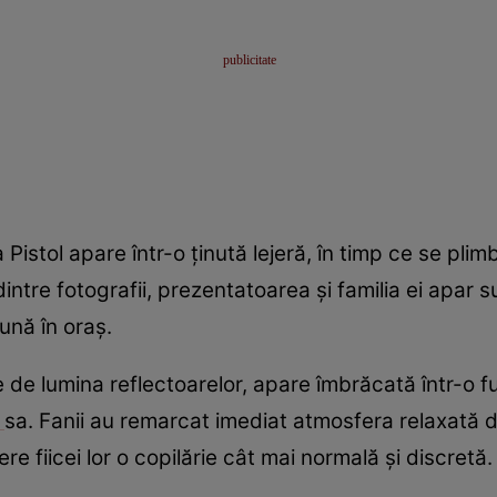
a Pistol apare într-o ținută lejeră, în timp ce se p
tre fotografii, prezentatoarea și familia ei apar sur
nă în oraș.
e lumina reflectoarelor, apare îmbrăcată într-o fust
a
sa. Fanii au remarcat imediat atmosfera relaxată di
ere fiicei lor o copilărie cât mai normală și discretă.