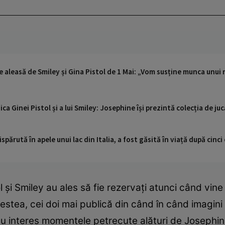
e aleasă de Smiley și Gina Pistol de 1 Mai: „Vom susține munca unui
a Ginei Pistol și a lui Smiley: Josephine își prezintă colecția de juc
ispărută în apele unui lac din Italia, a fost găsită în viață după cin
l și Smiley au ales să fie rezervați atunci când vin
cestea, cei doi mai publică din când în când imagini 
cu interes momentele petrecute alături de Josephin