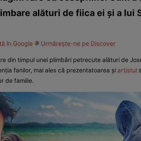
mbare alături de fiica ei și a lui
ck!
Paparazzii Click!
ă în Google
Urmărește-ne pe Discover
re din timpul unei plimbări petrecute alături de Josep
enția fanilor, mai ales că prezentatoarea și
artistul
r de familie.