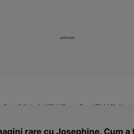
me
Sport
Stil de viață
Click! Pentru Femei
Click! Sănătate
imagini rare cu Josephine. Cum a 