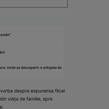
 român”
ării
ci ore. Unde au descoperit-o echipele de
e vorba despre expunerea fiicei
din viața de familie, spre
e.