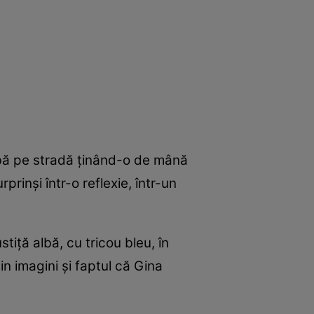
limbă pe stradă ținând-o de mână
prinși într-o reflexie, într-un
iță albă, cu tricou bleu, în
n imagini și faptul că Gina