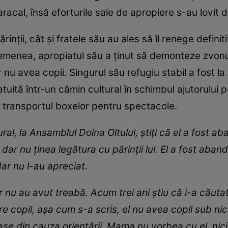
Caracal, însă eforturile sale de apropiere s-au lovit 
inții, cât și fratele său au ales să îl renege definit
semenea, apropiatul său a ținut să demonteze zvonu
r nu avea copii. Singurul său refugiu stabil a fost l
tuită într-un cămin cultural în schimbul ajutorului p
transportul boxelor pentru spectacole.
ral, la Ansamblul Doina Oltului, știți că el a fost 
 dar nu ținea legătura cu părinții lui. El a fost aba
ar nu l-au apreciat.
r nu au avut treabă. Acum trei ani știu că i-a căutat 
re copil, așa cum s-a scris, el nu avea copil sub ni
se din cauza orientării. Mama nu vorbea cu el, nici 