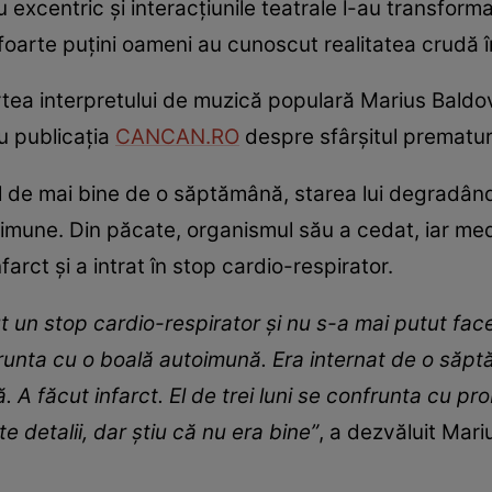
u excentric și interacțiunile teatrale l-au transforma
foarte puțini oameni au cunoscut realitatea crudă în
rtea interpretului de muzică populară Marius Baldov
ru publicația
CANCAN.RO
despre sfârșitul prematur a
tal de mai bine de o săptămână, starea lui degradând
toimune. Din păcate, organismul său a cedat, iar med
arct și a intrat în stop cardio-respirator.
cut un stop cardio-respirator și nu s-a mai putut fac
unta cu o boală autoimună. Era internat de o săptă
 A făcut infarct. El de trei luni se confrunta cu p
 detalii, dar știu că nu era bine”
, a dezvăluit Mari