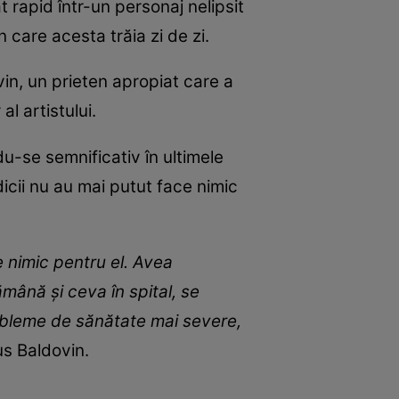
t rapid într-un personaj nelipsit
 care acesta trăia zi de zi.
in, un prieten apropiat care a
l artistului.
u-se semnificativ în ultimele
icii nu au mai putut face nimic
e nimic pentru el. Avea
mână și ceva în spital, se
robleme de sănătate mai severe,
us Baldovin.