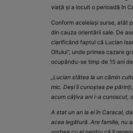
viață și a locuit o perioadă în 
Conform aceleiași surse, atât păr
din cauza orientării sale. De a
clarificând faptul că Lucian Isa
Oltului”, unde primea cazare gra
ocupându-se timp de 15 ani de 
„Lucian stătea la un cămin cultu
mic. Deși îi cunoștea pe părinți,
acum câțiva ani i-a cunoscut, d
A stat un an la ei în Caracal, da
acea legătură. Are familie, nu a
vorbea cu el pentru că îl renega