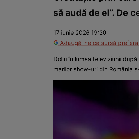
să audă de el”. De c
Vedete internaționale
Vedete românești
Interviurile Cli
17 iunie 2026 19:20
Adaugă-ne ca sursă preferat
Doliu în lumea televiziunii dup
marilor show-uri din România s-