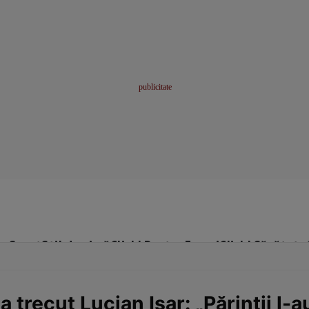
me
Sport
Stil de viață
Click! Pentru Femei
Click! Sănătate
a trecut Lucian Isar: „Părinții l-