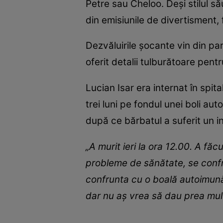
Petre sau Cheloo. Deși stilul să
din emisiunile de divertisment, 
Dezvăluirile șocante vin din pa
oferit detalii tulburătoare pent
Lucian Isar era internat în spi
trei luni pe fondul unei boli au
după ce bărbatul a suferit un inf
„A murit ieri la ora 12.00. A fă
probleme de sănătate, se confr
confrunta cu o boală autoimună.
dar nu aș vrea să dau prea multe