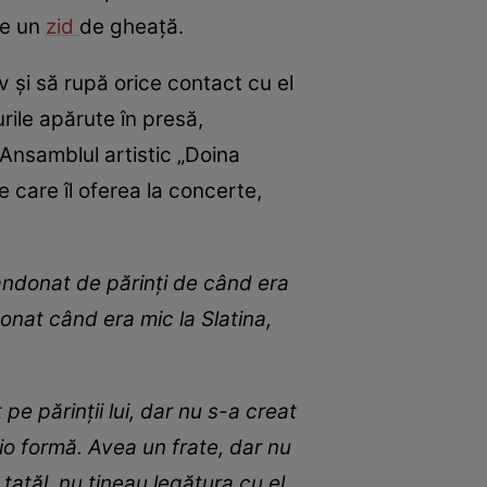
de un
zid
de gheață.
iv și să rupă orice contact cu el
rile apărute în presă,
a Ansamblul artistic „Doina
e care îl oferea la concerte,
abandonat de părinți de când era
ndonat când era mic la Slatina,
pe părinții lui, dar nu s-a creat
cio formă. Avea un frate, dar nu
tatăl, nu țineau legătura cu el