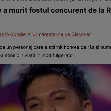
e a murit fostul concurent de la 
ck!
Paparazzii Click!
ă în Google
Urmărește-ne pe Discover
ă ce un personaj care a stârnit hohote de râs și n
a stins din viață în mod fulgerător.