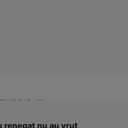
Click! Poftă Bună!
Contact
au renegat nu au vrut