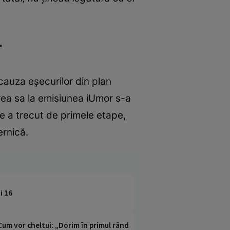
r
cauza eșecurilor din plan
area sa la emisiunea iUmor s-a
e a trecut de primele etape,
ernică.
i 16
Cum vor cheltui: „Dorim în primul rând