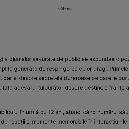
ă și a glumelor savurate de public se ascundea o p
cumplită generată de respingerea celor dragi. Primele
lui, dar și despre secretele dureroase pe care le purt
 Iată adevărul tulburător despre destinele frânte al
publicului în urmă cu 12 ani, atunci când numărul să
 de reacții și momente memorabile în interacțiunile 