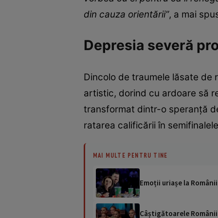
din cauza orientării”
, a mai spu
Depresia severă pro
Dincolo de traumele lăsate de r
artistic, dorind cu ardoare să 
transformat dintr-o speranță d
ratarea calificării în semifinal
MAI MULTE PENTRU TINE
Emoții uriașe la Românii
Câștigătoarele Românii 