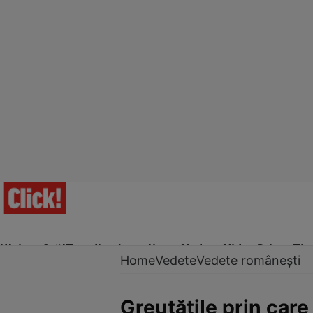
Ultima Oră!
Trending
Actualitate
Vedete
Video
Prime Ti
Home
Vedete
Vedete românești
Greutățile prin care 