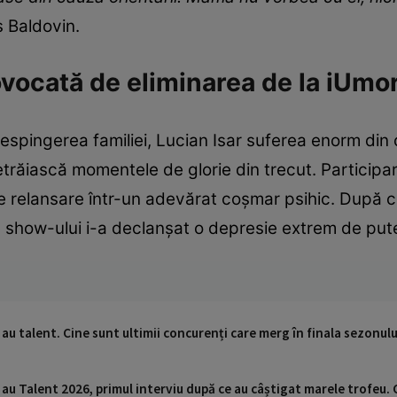
s Baldovin.
vocată de eliminarea de la iUmo
espingerea familiei, Lucian Isar suferea enorm din 
retrăiască momentele de glorie din trecut. Particip
e relansare într-un adevărat coșmar psihic. După c
ele show-ului i-a declanșat o depresie extrem de put
 au talent. Cine sunt ultimii concurenți care merg în finala sezonulu
au Talent 2026, primul interviu după ce au câștigat marele trofeu. 