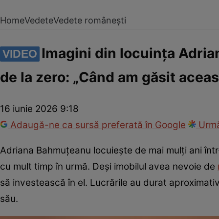
Home
Vedete
Vedete românești
Imagini din locuința Adri
VIDEO
de la zero: „Când am găsit aceas
16 iunie 2026 9:18
Adaugă-ne ca sursă preferată în Google
Urmă
Adriana Bahmuțeanu locuiește de mai mulți ani într
cu mult timp în urmă. Deși imobilul avea nevoie de
să investească în el. Lucrările au durat aproximativ 
său.