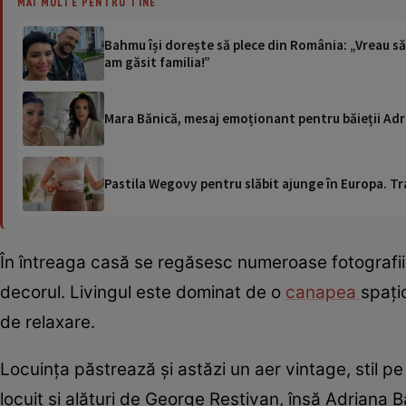
MAI MULTE PENTRU TINE
Bahmu își dorește să plece din România: „Vreau să
am găsit familia!”
Mara Bănică, mesaj emoționant pentru băieții Adri
Pastila Wegovy pentru slăbit ajunge în Europa. Tr
În întreaga casă se regăsesc numeroase fotografii cu
decorul. Livingul este dominat de o
canapea
spați
de relaxare.
Locuința păstrează și astăzi un aer vintage, stil pe 
locuit și alături de George Restivan, însă Adriana