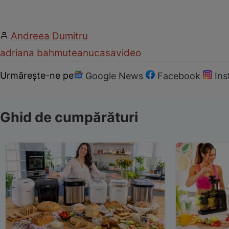
Andreea Dumitru
adriana bahmuteanu
casa
video
Urmărește-ne pe
Google News
Facebook
In
Ghid de cumpărături