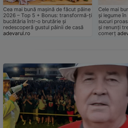
Cea mai bună mașină de făcut pâine
Cele mai bu
2026 – Top 5 + Bonus: transformă-ți
și legume în
bucătăria într-o brutărie și
sucuri proas
redescoperă gustul pâinii de casă
și renunți tr
adevarul.ro
comerț
adev