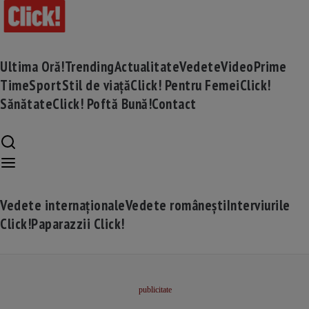
Ultima Oră!
Trending
Actualitate
Vedete
Video
Prime
Time
Sport
Stil de viață
Click! Pentru Femei
Click!
Sănătate
Click! Poftă Bună!
Contact
Vedete internaționale
Vedete românești
Interviurile
Click!
Paparazzii Click!