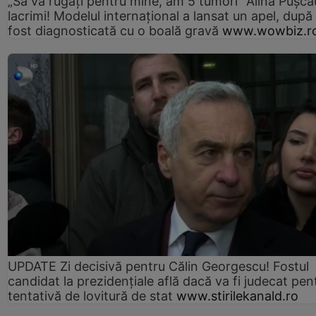
„Să vă rugați pentru mine, am 5 tumori” Alina Pușcău
lacrimi! Modelul internațional a lansat un apel, după
fost diagnosticată cu o boală gravă
www.wowbiz.r
UPDATE Zi decisivă pentru Călin Georgescu! Fostul
candidat la prezidențiale află dacă va fi judecat pen
tentativă de lovitură de stat
www.stirilekanald.ro