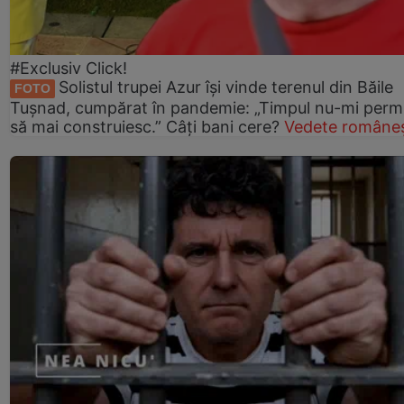
#Exclusiv Click!
Solistul trupei Azur își vinde terenul din Băile
FOTO
Tușnad, cumpărat în pandemie: „Timpul nu-mi perm
să mai construiesc.” Câți bani cere?
Vedete româneș