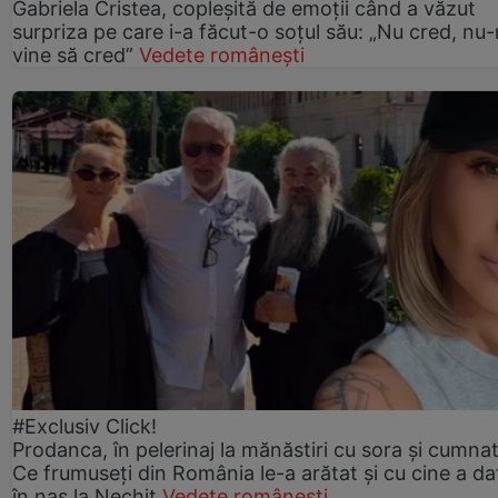
Gabriela Cristea, copleșită de emoții când a văzut
surpriza pe care i-a făcut-o soțul său: „Nu cred, nu
vine să cred”
Vedete românești
#Exclusiv Click!
Prodanca, în pelerinaj la mănăstiri cu sora și cumnat
Ce frumuseți din România le-a arătat și cu cine a da
în nas la Nechit
Vedete românești