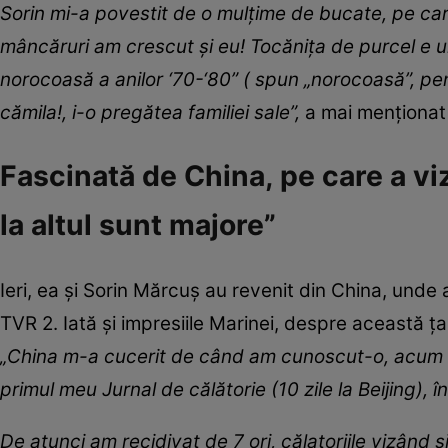
Sorin mi-a povestit de o mulțime de bucate, pe car
mâncăruri am crescut și eu! Tocănița de purcel e u
norocoasă a anilor ‘70-‘80” ( spun „norocoasă”, pe
cămila!, i-o pregătea familiei sale”,
a mai menționat 
Fascinată de China, pe care a viz
la altul sunt majore”
Ieri, ea și Sorin Mărcuș au revenit din China, unde a
TVR 2. Iată și impresiile Marinei, despre această ța
„China m-a cucerit de când am cunoscut-o, acum 12 
primul meu Jurnal de călătorie (10 zile la Beijing), î
De atunci am recidivat de 7 ori, călatoriile vizând ș