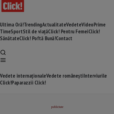
Ultima Oră!
Trending
Actualitate
Vedete
Video
Prime
Time
Sport
Stil de viață
Click! Pentru Femei
Click!
Sănătate
Click! Poftă Bună!
Contact
Vedete internaționale
Vedete românești
Interviurile
Click!
Paparazzii Click!