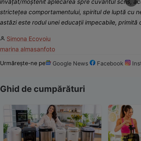
învățat/moștenit aplecarea spre cuvântul scris, acu
strictețea comportamentului, spiritul de luptă cu ne
astăzi este rodul unei educații impecabile, primită d
Simona Ecovoiu
marina almasan
foto
Urmărește-ne pe
Google News
Facebook
In
Ghid de cumpărături