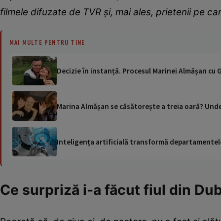
filmele difuzate de TVR și, mai ales, prietenii pe car
MAI MULTE PENTRU TINE
Decizie în instanță. Procesul Marinei Almășan cu G
Marina Almășan se căsătorește a treia oară? Unde a
Inteligența artificială transformă departamentele
Ce surpriză i-a făcut fiul din Dub