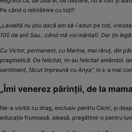
Regretă că, de ziua ei, de naștere, nu a fost și alătur
Pe când o reîntâlnire cu toți?
„Laolaltă nu știu dacă am să-i adun pe toți, vreod
100 de ani! Sau…când mă voi mărita!). Dar țin legăt
Cu Victor, permanent, cu Marina, mai răruț, din pă
pragmatică. De felicitat, m-au felicitat amândoi. I
sentiment, făcut împreună cu Anya”,
ni s-a mai co
„Îmi venerez părinții, de la ma
Ne-a vorbit cu drag, exclusiv pentru Click!, și despr
educație frumoasă, aleasă, pregătind-o pentru lungu