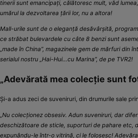
tinerii sunt emancipați, călătoresc mult, văd lumea,
umărul la dezvoltarea țării lor, nu a altora!
Mall-urile sunt de o eleganță desăvârșită, programe
ce străbat bulevardele cu câte 8 benzi sunt asem
„made în China”, magazinele gem de mărfuri din înt
serialul nostru „Hai-Hui…cu Marina”, de pe TVR2!
„Adevărată mea colecție sunt fot
Și-a adus zeci de suveniruri, din drumurile sale pri
„Nu colecționez obsesiv. Adun suveniruri, dar difer
deschizătoare de sticle, suporturi de pahare etc, di
expunându-le într-o vitrină, ci le folosesc! Adevăra