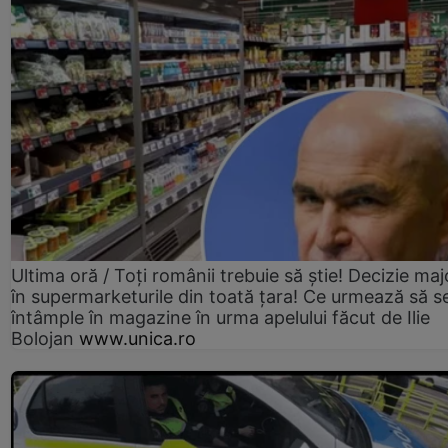
Ultima oră / Toți românii trebuie să știe! Decizie maj
în supermarketurile din toată țara! Ce urmează să s
întâmple în magazine în urma apelului făcut de Ilie
Bolojan
www.unica.ro