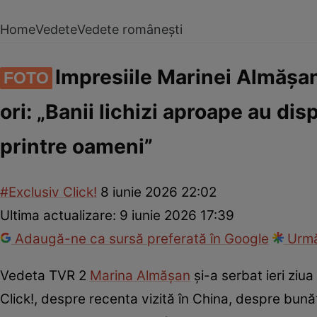
Home
Vedete
Vedete românești
Impresiile Marinei Almășan
FOTO
ori: „Banii lichizi aproape au dis
printre oameni”
#Exclusiv Click!
8 iunie 2026 22:02
Ultima actualizare:
9 iunie 2026 17:39
Adaugă-ne ca sursă preferată în Google
Urmă
Vedeta TVR 2
Marina Almășan
și-a serbat ieri ziu
Click!, despre recenta vizită în China, despre bunăt