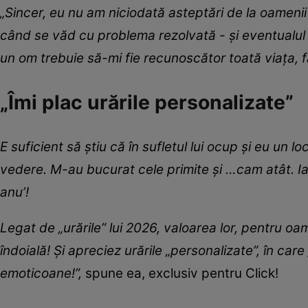
„Sincer, eu nu am niciodată asteptări de la oamenii p
când se văd cu problema rezolvată - și eventualu
un om trebuie să-mi fie recunoscător toată viața, f
„Îmi plac urările personalizate”
E suficient să știu că în sufletul lui ocup și eu un 
vedere. M-au bucurat cele primite și …cam atât. Iar 
anu’!
Legat de „urările” lui 2026, valoarea lor, pentru oame
îndoială! Și apreciez urările „personalizate”, în care 
emoticoane!”,
spune ea, exclusiv pentru Click!