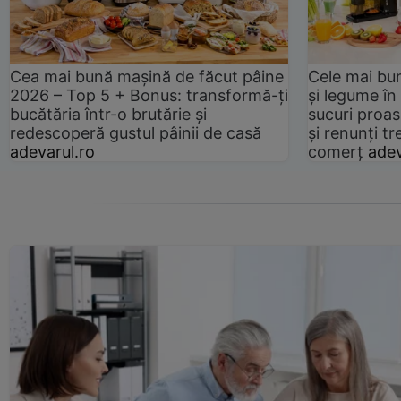
Cea mai bună mașină de făcut pâine
Cele mai bu
2026 – Top 5 + Bonus: transformă-ți
și legume în
bucătăria într-o brutărie și
sucuri proas
redescoperă gustul pâinii de casă
și renunți tr
adevarul.ro
comerț
adev