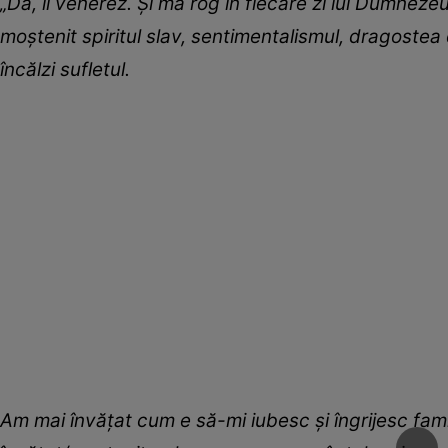
„Da, îi venerez. Și mă rog în fiecare zi lui Dumneze
moștenit spiritul slav, sentimentalismul, dragostea d
încălzi sufletul.
Am mai învățat cum e să-mi iubesc și îngrijesc fami