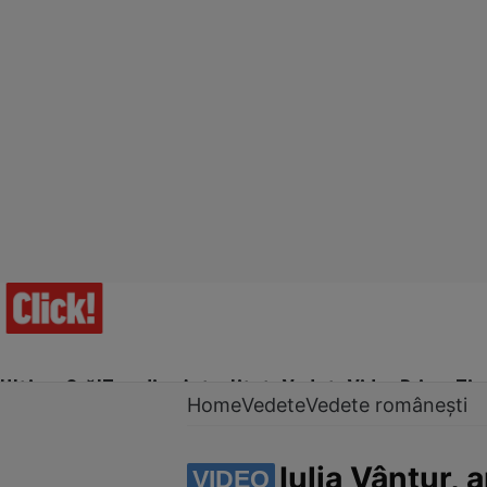
Ultima Oră!
Trending
Actualitate
Vedete
Video
Prime Ti
Home
Vedete
Vedete românești
Iulia Vântur,
VIDEO