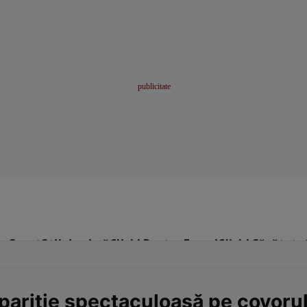
me
Sport
Stil de viață
Click! Pentru Femei
Click! Sănătate
 apariție spectaculoasă pe covoru