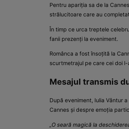
Pentru apariția sa de la Canne
strălucitoare care au completat
În timp ce urca treptele celebrul
fanii prezenți la eveniment.
Românca a fost însoțită la Cann
scurtmetrajul pe care cei doi l-
Mesajul transmis du
După eveniment, Iulia Vântur a 
Cannes și despre emoția particip
„O seară magică la deschiderea u