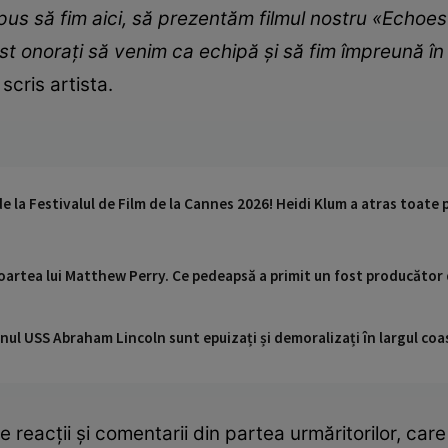
s să fim aici, să prezentăm filmul nostru «Echoes 
ost onorați să venim ca echipă și să fim împreună î
a scris artista.
e la Festivalul de Film de la Cannes 2026! Heidi Klum a atras toate p
artea lui Matthew Perry. Ce pedeapsă a primit un fost producător
nul USS Abraham Lincoln sunt epuizați și demoralizați în largul coas
reacții și comentarii din partea urmăritorilor, care 