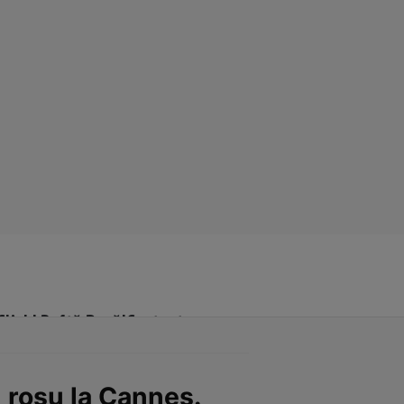
Click! Poftă Bună!
Contact
l roșu la Cannes.