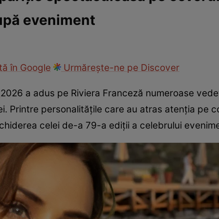
upă eveniment
ck!
Paparazzii Click!
ă în Google
Urmărește-ne pe Discover
s
2026 a adus pe Riviera Franceză numeroase vedet
i. Printre personalitățile care au atras atenția pe c
schiderea celei de-a 79-a ediții a celebrului evenim