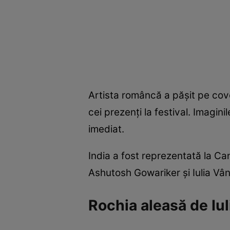
Artista româncă a pășit pe covo
cei prezenți la festival. Imagin
imediat.
India a fost reprezentată la Can
Ashutosh Gowariker și Iulia Vân
Rochia aleasă de Iuli