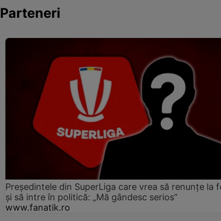
Parteneri
Președintele din SuperLiga care vrea să renunțe la f
și să intre în politică: „Mă gândesc serios”
www.fanatik.ro