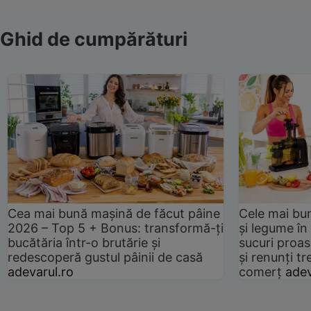
Ghid de cumpărături
Cea mai bună mașină de făcut pâine
Cele mai bu
2026 – Top 5 + Bonus: transformă-ți
și legume în
bucătăria într-o brutărie și
sucuri proas
redescoperă gustul pâinii de casă
și renunți tr
adevarul.ro
comerț
adev