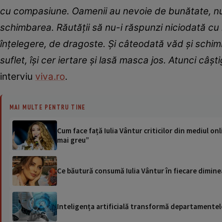
cu compasiune. Oamenii au nevoie de bunătate, nu 
schimbarea. Răutății să nu-i răspunzi niciodată cu
înțelegere, de dragoste. Și câteodată văd și schimb
suflet, își cer iertare și lasă masca jos. Atunci câș
interviu
viva.ro
.
MAI MULTE PENTRU TINE
Cum face față Iulia Vântur criticilor din mediul onl
mai greu”
Ce băutură consumă Iulia Vântur în fiecare diminea
Inteligența artificială transformă departamentele