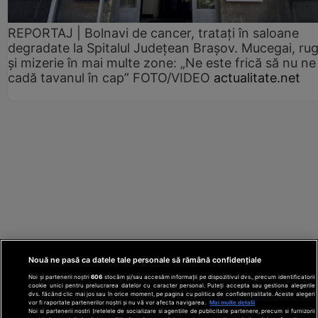
REPORTAJ | Bolnavi de cancer, tratați în saloane
degradate la Spitalul Județean Brașov. Mucegai, ru
și mizerie în mai multe zone: „Ne este frică să nu ne
cadă tavanul în cap” FOTO/VIDEO
actualitate.net
Nouă ne pasă ca datele tale personale să rămână confidențiale
Noi și partenerii noștri
606
stocăm și/sau accesăm informații pe dispozitivul dvs., precum identificatorii
cookie unici pentru prelucrarea datelor cu caracter personal. Puteți accepta sau gestiona alegerile
dvs. făcând clic mai jos sau în orice moment, pe pagina cu politica de confidențialitate. Aceste alegeri
vor fi raportate partenerilor noștri și nu vă vor afecta navigarea.
Mai multe detalii
Noi si partenerii nostri (retelele de socializare si agentiile de publicitate partenere, precum si furnizorii