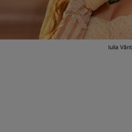
Iulia Vân