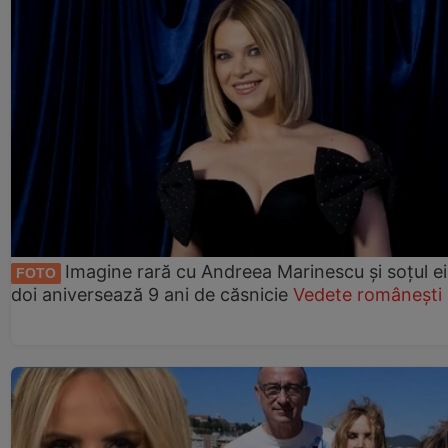
Imagine rară cu Andreea Marinescu și soțul ei
FOTO
doi aniversează 9 ani de căsnicie
Vedete românești