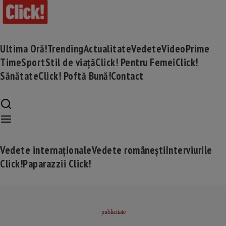
Ultima Oră!
Trending
Actualitate
Vedete
Video
Prime
Time
Sport
Stil de viață
Click! Pentru Femei
Click!
Sănătate
Click! Poftă Bună!
Contact
Vedete internaționale
Vedete românești
Interviurile
Click!
Paparazzii Click!