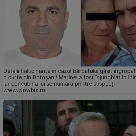
Detalii halucinante în cazul bărbatului găsit îngropat
o curte din Botoșani! Marinel a fost înjunghiat în ini
iar concubina lui se numără printre suspecți
www.wowbiz.ro