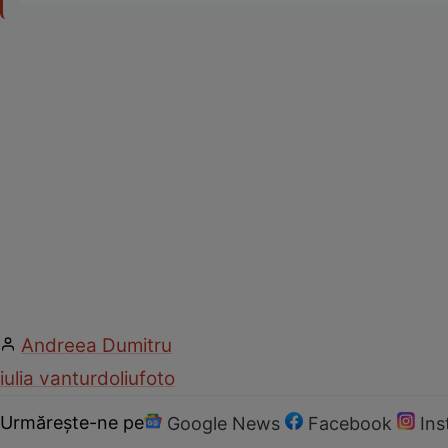
Andreea Dumitru
iulia vantur
doliu
foto
Urmărește-ne pe
Google News
Facebook
In