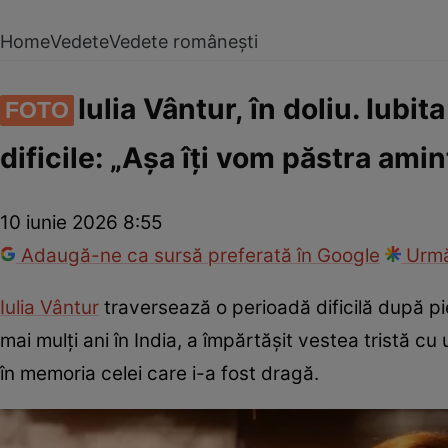
Home
Vedete
Vedete românești
Iulia Vântur, în doliu. Iub
FOTO
dificile: „Așa îți vom păstra amin
10 iunie 2026 8:55
Adaugă-ne ca sursă preferată în Google
Urmă
Iulia Vântur
traversează o perioadă dificilă după pi
mai mulți ani în India, a împărtășit vestea tristă c
în memoria celei care i-a fost dragă.