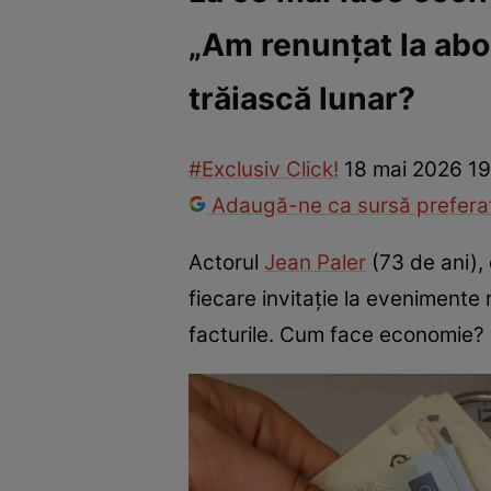
„Am renunțat la abon
Vedete internaționale
Vedete românești
Interviurile Cli
trăiască lunar?
#Exclusiv Click!
18 mai 2026 19
Adaugă-ne ca sursă preferat
Actorul
Jean Paler
(73 de ani),
fiecare invitație la evenimente
facturile. Cum face economie? I