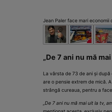
Jean Paler face mari economii 
„De 7 ani nu mă mai u
La vârsta de 73 de ani și după 
are o pensie extrem de mică. A lu
strângă cureaua, pentru a face 
„De 7 ani nu mă mai uit la tv, am
menționat acesta, exclusiv pent