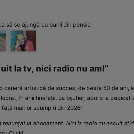
ca să se ajungă cu banii din pensie
it la tv, nici radio nu am!”
o carieră artistică de succes, de peste 50 de ani,
crat, în anii tinereții, ca bijutier, apoi s-a dedicat
față marilor scumpiri din 2026:
 renunțat la abonament. Nici la radio nu ascult știril
ru Click!