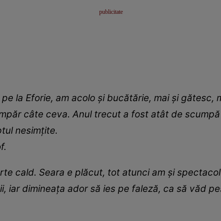
, pe la Eforie, am acolo și bucătărie, mai și gătes
mpăr câte ceva. Anul trecut a fost atât de scumpă m
tul nesimțite.
f.
rte cald. Seara e plăcut, tot atunci am și spectacole
tii, iar dimineața ador să ies pe faleză, ca să văd p