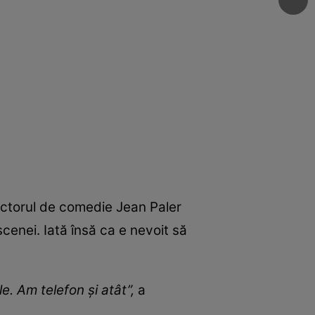
 actorul de comedie Jean Paler
 scenei. Iată însă ca e nevoit să
e. Am telefon și atât”,
a