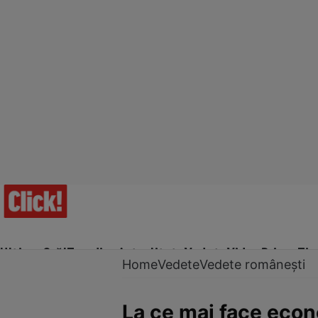
Ultima Oră!
Trending
Actualitate
Vedete
Video
Prime Ti
Home
Vedete
Vedete românești
La ce mai face econ