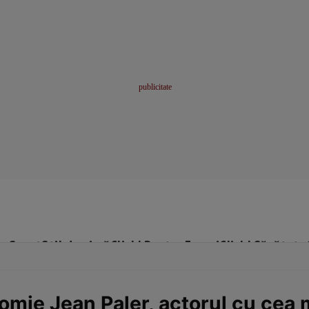
me
Sport
Stil de viață
Click! Pentru Femei
Click! Sănătate
omie Jean Paler, actorul cu cea 