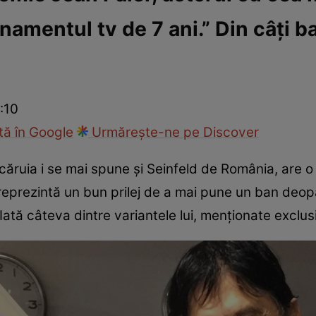
amentul tv de 7 ani.” Din câți ba
ck!
Paparazzii Click!
:10
ă în Google
Urmărește-ne pe Discover
 căruia i se mai spune și Seinfeld de România, are 
 reprezintă un bun prilej de a mai pune un ban deop
ată câteva dintre variantele lui, menționate exclusi