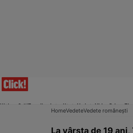
Ultima Oră!
Trending
Actualitate
Vedete
Video
Prime Ti
Home
Vedete
Vedete românești
La vârsta de 19 ani,