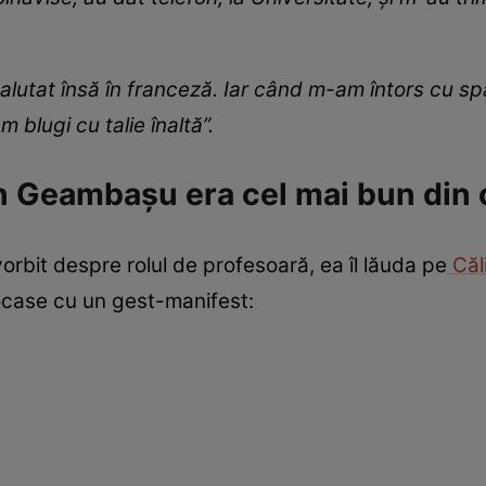
lutat însă în franceză. Iar când m-am întors cu spat
m blugi cu talie înaltă”.
in Geambașu era cel mai bun din 
i vorbit despre rolul de profesoară, ea îl lăuda pe
Căl
șocase cu un gest-manifest: