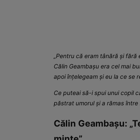
„Pentru că eram tânără şi fără e
Călin Geambașu era cel mai bun 
apoi înţelegeam şi eu la ce se r
Ce puteai să-i spui unui copil 
păstrat umorul şi a rămas între 
Călin Geambașu: „Te
minte”