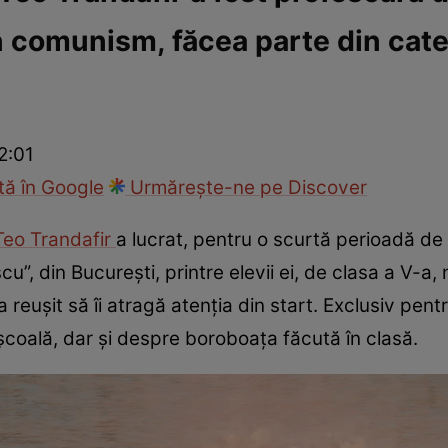
 comunism, făcea parte din cate
ck!
Paparazzii Click!
2:01
ă în Google
Urmărește-ne pe Discover
Teo Trandafir
a lucrat, pentru o scurtă perioadă de
u”, din București, printre elevii ei, de clasa a V-a
 reușit să îi atragă atenția din start. Exclusiv pent
școală, dar și despre boroboața făcută în clasă.