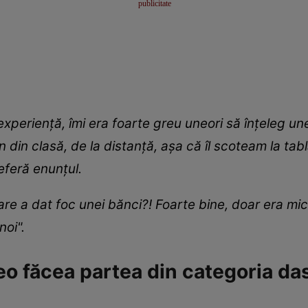
xperienţă, îmi era foarte greu uneori să înţeleg unel
din clasă, de la distanţă, aşa că îl scoteam la tabl
eferă enunţul.
care a dat foc unei bănci?! Foarte bine, doar era m
noi".
o făcea partea din categoria dasc