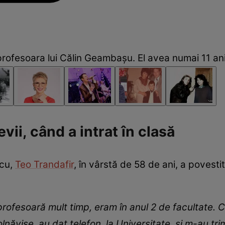
 profesoara lui Călin Geambașu. El avea numai 11 an
vii, când a intrat în clasă
ucu,
Teo Trandafir
, în vârstă de 58 de ani, a povest
rofesoară mult timp, eram în anul 2 de facultate. 
năvise, au dat telefon, la Universitate, și m-au tri