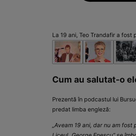
La 19 ani, Teo Trandafir a fost
Cum au salutat-o ele
Prezentă în podcastul lui Burs
predat limba engleză:
„Aveam 19 ani, dar nu am fost p
Liceul „George Enescu” se îmbol