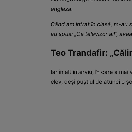
engleza.
Când am intrat în clasă, m-au sa
au spus: „Ce televizor ai!”, avea
Teo Trandafir: „Căl
Iar în alt interviu, în care a ma
elev, deși puștiul de atunci o 