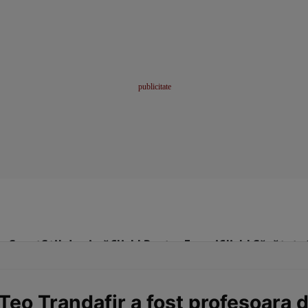
me
Sport
Stil de viață
Click! Pentru Femei
Click! Sănătate
 Teo Trandafir a fost profesoara d