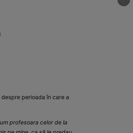
i
it despre perioada în care a
Cum profesoara celor de la
mis pe mine, ca să le predau