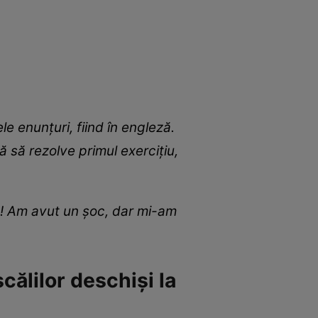
e enunţuri, fiind în engleză.
ă să rezolve primul exerciţiu,
ic! Am avut un şoc, dar mi-am
ălilor deschiși la