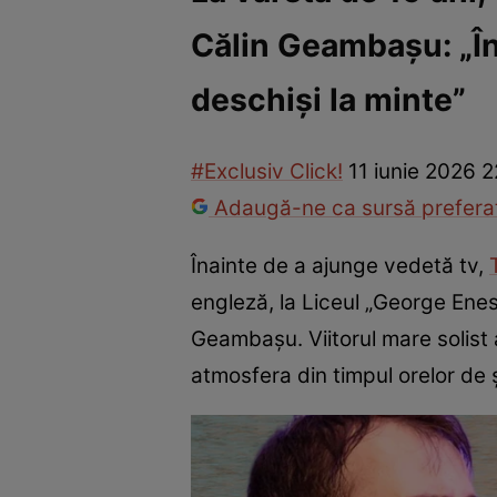
Călin Geambașu: „În
Vedete internaționale
Vedete românești
Interviurile Cli
deschiși la minte”
#Exclusiv Click!
11 iunie 2026 2
Adaugă-ne ca sursă preferat
Înainte de a ajunge vedetă tv,
engleză, la Liceul „George Enesc
Geambașu. Viitorul mare solist a
atmosfera din timpul orelor de 