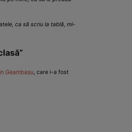
ele, ca să scriu la tablă, mi-
clasă”
in Geambașu
, care i-a fost