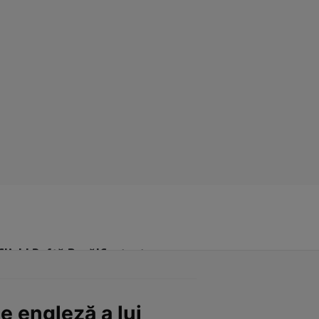
Click! Poftă Bună!
Contact
e engleză a lui