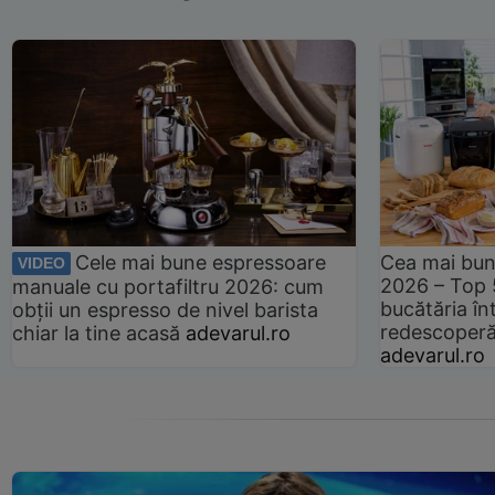
Cele mai bune espressoare
Cea mai bun
VIDEO
2026 – Top 
manuale cu portafiltru 2026: cum
bucătăria înt
obții un espresso de nivel barista
redescoperă 
chiar la tine acasă
adevarul.ro
adevarul.ro