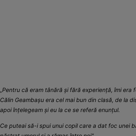
„Pentru că eram tânără şi fără experienţă, îmi era f
Călin Geambașu era cel mai bun din clasă, de la dis
apoi înţelegeam şi eu la ce se referă enunţul.
Ce puteai să-i spui unui copil care a dat foc unei 
păstrat umorul şi a rămas între noi".