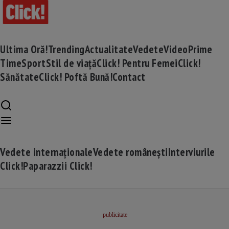
Ultima Oră!
Trending
Actualitate
Vedete
Video
Prime
Time
Sport
Stil de viață
Click! Pentru Femei
Click!
Sănătate
Click! Poftă Bună!
Contact
Vedete internaționale
Vedete românești
Interviurile
Click!
Paparazzii Click!