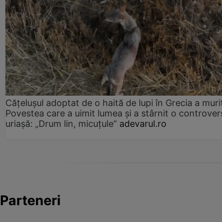
Cățelușul adoptat de o haită de lupi în Grecia a muri
Povestea care a uimit lumea și a stârnit o controver
uriașă: „Drum lin, micuțule”
adevarul.ro
Parteneri