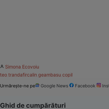
Simona Ecovoiu
teo trandafir
calin geambasu copil
Urmărește-ne pe
Google News
Facebook
In
Ghid de cumpărături