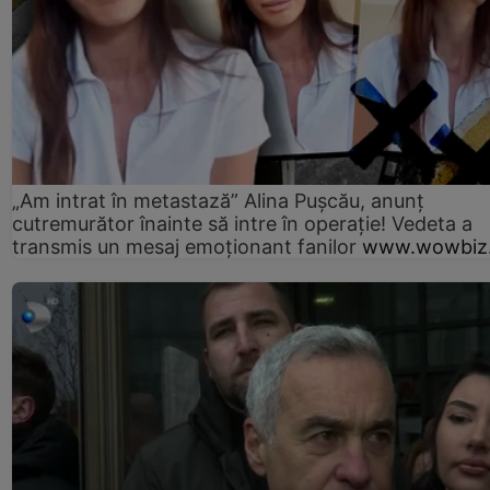
„Am intrat în metastază” Alina Pușcău, anunț
cutremurător înainte să intre în operație! Vedeta a
transmis un mesaj emoționant fanilor
www.wowbiz.