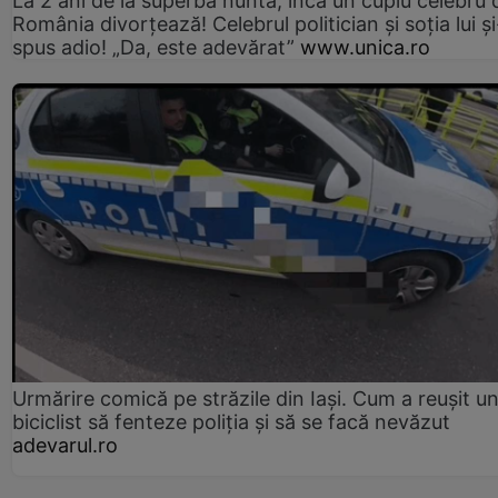
La 2 ani de la superba nuntă, încă un cuplu celebru 
România divorțează! Celebrul politician și soția lui ș
spus adio! „Da, este adevărat”
www.unica.ro
Urmărire comică pe străzile din Iași. Cum a reușit u
biciclist să fenteze poliția și să se facă nevăzut
adevarul.ro