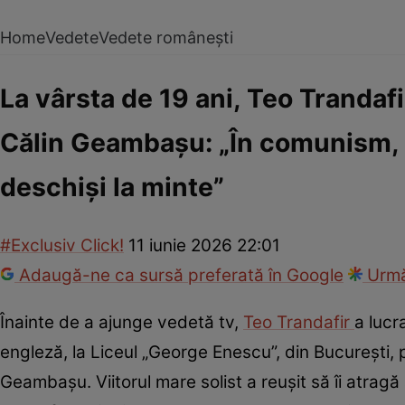
Home
Vedete
Vedete românești
La vârsta de 19 ani, Teo Trandafi
Călin Geambașu: „În comunism, f
deschiși la minte”
#Exclusiv Click!
11 iunie 2026 22:01
Adaugă-ne ca sursă preferată în Google
Urmă
Înainte de a ajunge vedetă tv,
Teo Trandafir
a lucr
engleză, la Liceul „George Enescu”, din București, p
Geambașu. Viitorul mare solist a reușit să îi atragă 