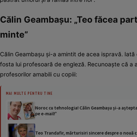
Călin Geambașu: „Teo făcea parte
minte”
Călin Geambașu și-a amintit de acea ispravă. Iată 
fosta lui profesoară de engleză. Recunoaște că a 
profesorilor amabili cu copiii:
MAI MULTE PENTRU TINE
Noroc cu tehnologia! Călin Geambașu și-a așteptat î
pe e-mail!”
Teo Trandafir, mărturisiri sincere despre o nouă 