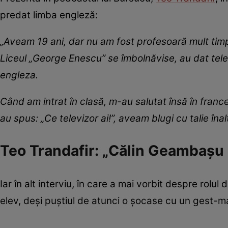
predat limba engleză:
„Aveam 19 ani, dar nu am fost profesoară mult timp
Liceul „George Enescu” se îmbolnăvise, au dat telef
engleza.
Când am intrat în clasă, m-au salutat însă în france
au spus: „Ce televizor ai!”, aveam blugi cu talie înal
Teo Trandafir: „Călin Geambașu 
Iar în alt interviu, în care a mai vorbit despre rolul
elev, deși puștiul de atunci o șocase cu un gest-m