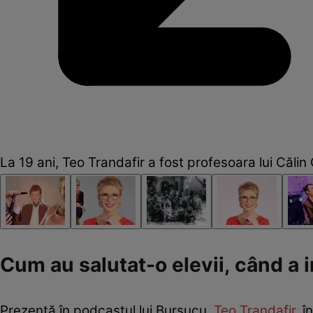
La 19 ani, Teo Trandafir a fost profesoara lui Căli
Cum au salutat-o elevii, când a i
Prezentă în podcastul lui Bursucu,
Teo Trandafir
, 