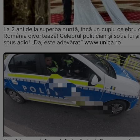
La 2 ani de la superba nuntă, încă un cuplu celebru 
România divorțează! Celebrul politician și soția lui ș
spus adio! „Da, este adevărat”
www.unica.ro