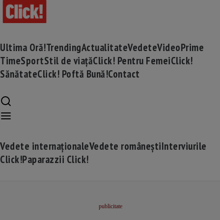
Ultima Oră!
Trending
Actualitate
Vedete
Video
Prime
Time
Sport
Stil de viață
Click! Pentru Femei
Click!
Sănătate
Click! Poftă Bună!
Contact
Vedete internaționale
Vedete românești
Interviurile
Click!
Paparazzii Click!