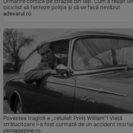
Urmărire comică pe străzile din Iași. Cum a reușit u
biciclist să fenteze poliția și să se facă nevăzut
adevarul.ro
Povestea tragică a „celuilalt Prinț William”! Viață
strălucitoare i-a fost curmată de un accident morta
okmagazine.ro