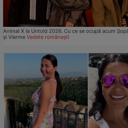
Animal X la Untold 2026. Cu ce se ocupă acum Șopâ
și Vierme
Vedete românești