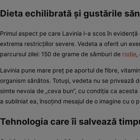
Dieta echilibrată și gustările să
Primul aspect pe care Lavinia l-a scos în evidență e
extrema restricțiilor severe. Vedeta a oferit un ex
parcursul zilei: 150 de grame de sâmburi de
rodie
,
Lavinia pune mare preț pe aportul de fibre, vitamin
organism sănătos. Totuși, vedeta nu se privează d
simte nevoia de „ceva bun”, cu condiția ca acesta să
a subliniat ea, însoțind mesajul de o imagine cu o 
Tehnologia care îi salvează timp