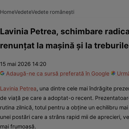
Home
Vedete
Vedete românești
Lavinia Petrea, schimbare radical
renunțat la mașină și la treburil
15 mai 2026 14:20
Adaugă-ne ca sursă preferată în Google
Urmă
Lavinia Petrea
, una dintre cele mai îndrăgite preze
de viață pe care a adoptat-o recent. Prezentatoarea 
rutina zilnică, totul pentru a obține un echilibru ma
unei postări care a strâns rapid mii de aprecieri, v
mai frumoasă.