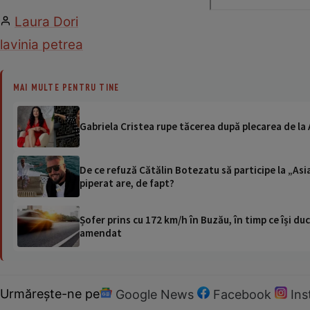
Laura Dori
lavinia petrea
MAI MULTE PENTRU TINE
Gabriela Cristea rupe tăcerea după plecarea de la
De ce refuză Cătălin Botezatu să participe la „Asi
piperat are, de fapt?
Șofer prins cu 172 km/h în Buzău, în timp ce își duc
amendat
Urmărește-ne pe
Google News
Facebook
In