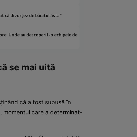
at că divorțez de băiatul ăsta”
ci ore. Unde au descoperit-o echipele de
ă se mai uită
usținând că a fost supusă în
le, momentul care a determinat-