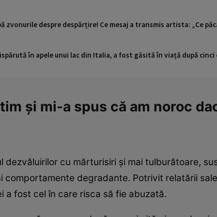
pă zvonurile despre despărțire! Ce mesaj a transmis artista: „Ce păc
ispărută în apele unui lac din Italia, a fost găsită în viață după cin
ntim și mi-a spus că am noroc dac
ul dezvăluirilor cu mărturisiri și mai tulburătoare, s
și comportamente degradante. Potrivit relatării sa
i a fost cel în care risca să fie abuzată.