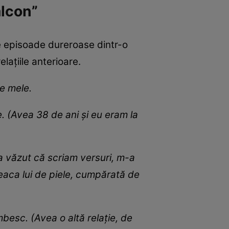
alcon”
te episoade dureroase dintr-o
relațiile anterioare.
le mele.
. (Avea 38 de ani și eu eram la
 a văzut că scriam versuri, m-a
geaca lui de piele, cumpărată de
besc. (Avea o altă relație, de