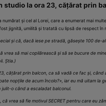
n studio la ora 23, cățărat prin b
a numărat și cel al Lorei, care a enumerat mai mul
ost jignită, umilită și tratată cu lipsă de respect în 
ecial și că, dacă iese pe stradă, găsește 100 de-a
că vrea să mai copilărească și să se bucure de mine
. Știa.)
 23, cățărat prin balcon, ca să vadă ce fac și, când
toate nopțile de acum încolo?», iar eu mă uitam la 
a julit-o când a escaladat balconul.
, că vrea să fie motivul SECRET pentru care eu zâm