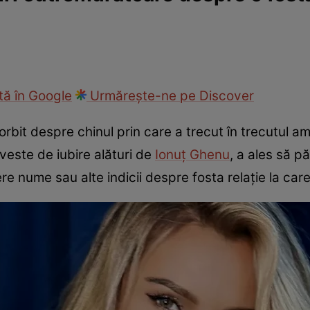
ck!
Paparazzii Click!
ă în Google
Urmărește-ne pe Discover
vorbit despre chinul prin care a trecut în trecutul 
veste de iubire alături de
Ionuț Ghenu
, a ales să pă
re nume sau alte indicii despre fosta relație la care