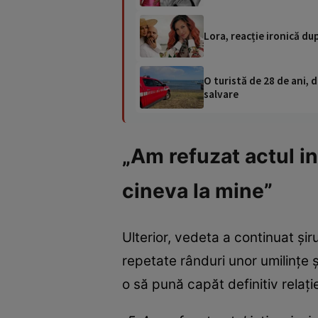
Lora, reacție ironică du
O turistă de 28 de ani, d
salvare
„Am refuzat actul i
cineva la mine”
Ulterior, vedeta a continuat șir
repetate rânduri unor umilințe 
o să pună capăt definitiv relație