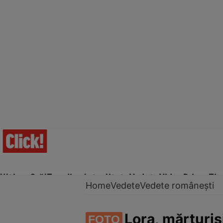
Ultima Oră!
Trending
Actualitate
Vedete
Video
Prime Ti
Home
Vedete
Vedete românești
Lora, mărturis
FOTO