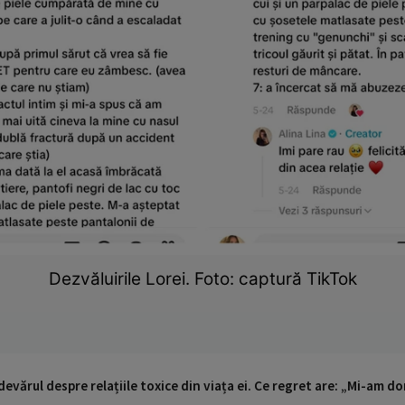
Dezvăluirile Lorei. Foto: captură TikTok
evărul despre relațiile toxice din viața ei. Ce regret are: „Mi-am dor