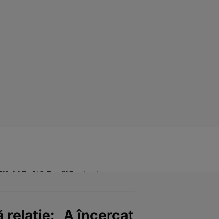
Click! Poftă Bună!
Contact
 relație: „A încercat