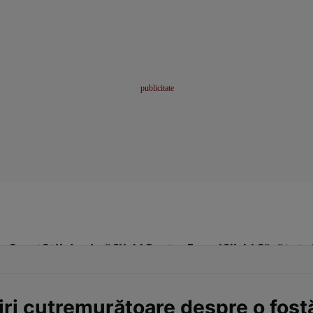
me
Sport
Stil de viață
Click! Pentru Femei
Click! Sănătate
iri cutremurătoare despre o fostă