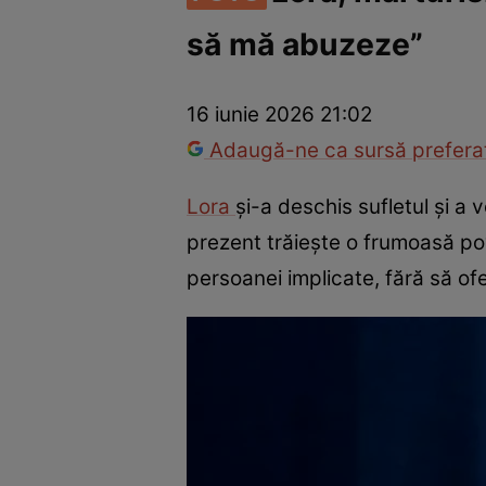
să mă abuzeze”
Vedete internaționale
Vedete românești
Interviurile Cli
16 iunie 2026 21:02
Adaugă-ne ca sursă preferat
Lora
și-a deschis sufletul și a 
prezent trăiește o frumoasă po
persoanei implicate, fără să ofe