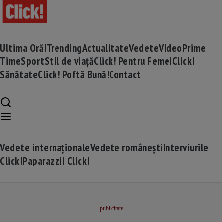
Ultima Oră!
Trending
Actualitate
Vedete
Video
Prime
Time
Sport
Stil de viață
Click! Pentru Femei
Click!
Sănătate
Click! Poftă Bună!
Contact
Vedete internaționale
Vedete românești
Interviurile
Click!
Paparazzii Click!