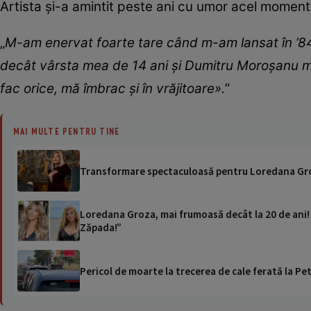
Artista și-a amintit peste ani cu umor acel moment
„
M-am enervat foarte tare când m-am lansat în ’84
decât vârsta mea de 14 ani și Dumitru Moroșanu mi-
fac orice, mă îmbrac și în vrăjitoare».
”
MAI MULTE PENTRU TINE
Transformare spectaculoasă pentru Loredana Groza
Loredana Groza, mai frumoasă decât la 20 de ani! Ar
Zăpada!”
Pericol de moarte la trecerea de cale ferată la Pet