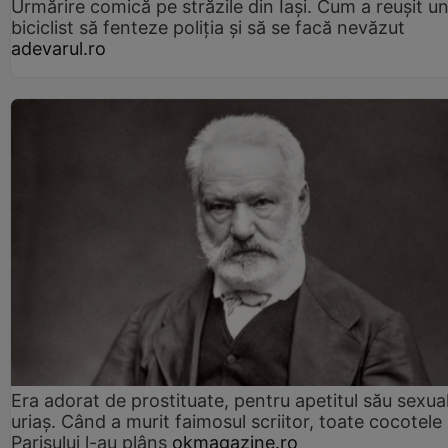
Urmărire comică pe străzile din Iași. Cum a reușit u
biciclist să fenteze poliția și să se facă nevăzut
adevarul.ro
Era adorat de prostituate, pentru apetitul său sexua
uriaș. Când a murit faimosul scriitor, toate cocotele
Parisului l-au plâns
okmagazine.ro