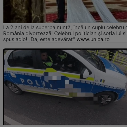
La 2 ani de la superba nuntă, încă un cuplu celebru 
România divorțează! Celebrul politician și soția lui ș
spus adio! „Da, este adevărat”
www.unica.ro