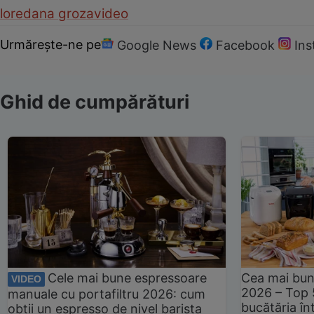
loredana groza
video
Urmărește-ne pe
Google News
Facebook
In
Ghid de cumpărături
Cele mai bune espressoare
Cea mai bun
VIDEO
2026 – Top 
manuale cu portafiltru 2026: cum
bucătăria înt
obții un espresso de nivel barista