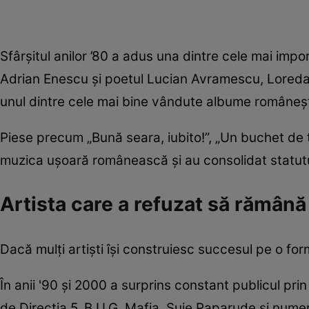
Sfârșitul anilor ’80 a adus una dintre cele mai impo
Adrian Enescu și poetul Lucian Avramescu, Loredana
unul dintre cele mai bine vândute albume românești
Piese precum „Bună seara, iubito!”, „Un buchet de 
muzica ușoară românească și au consolidat statutul
Artista care a refuzat să rămână
Dacă mulți artiști își construiesc succesul pe o for
În anii '90 și 2000 a surprins constant publicul pri
de Direcția 5, B.U.G. Mafia, Șuie Paparude și numero