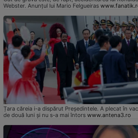
Webster. Anunțul lui Mario Felgueiras
www.fanatik.r
Țara căreia i-a dispărut Președintele. A plecat în va
de două luni și nu s-a mai întors
www.antena3.ro