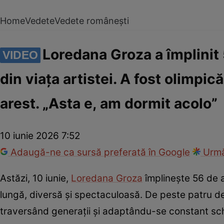
Home
Vedete
Vedete românești
Loredana Groza a împlinit
VIDEO
din viața artistei. A fost olimpic
arest. „Asta e, am dormit acolo”
10 iunie 2026 7:52
Adaugă-ne ca sursă preferată în Google
Urmă
Astăzi, 10 iunie,
Loredana Groza
împlinește 56 de a
lungă, diversă și spectaculoasă. De peste patru de
traversând generații și adaptându-se constant schi