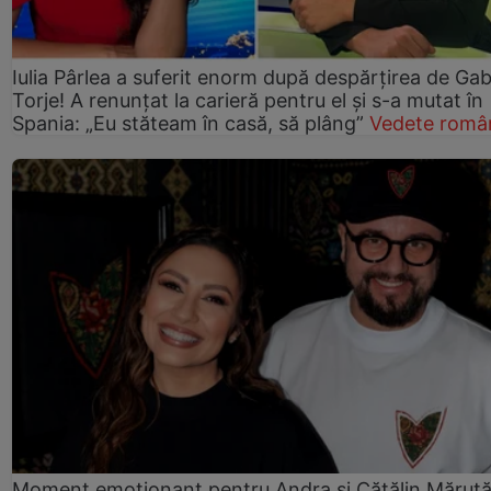
Iulia Pârlea a suferit enorm după despărțirea de Gab
Torje! A renunțat la carieră pentru el și s-a mutat în
Spania: „Eu stăteam în casă, să plâng”
Vedete româ
Moment emoționant pentru Andra și Cătălin Măruță!