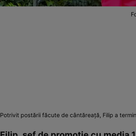
F
Potrivit postării făcute de cântăreață, Filip a term
Filip, șef de promoție cu media 