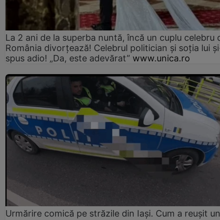
La 2 ani de la superba nuntă, încă un cuplu celebru 
România divorțează! Celebrul politician și soția lui ș
spus adio! „Da, este adevărat”
www.unica.ro
Urmărire comică pe străzile din Iași. Cum a reușit u