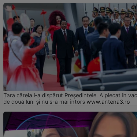
Țara căreia i-a dispărut Președintele. A plecat în va
de două luni și nu s-a mai întors
www.antena3.ro