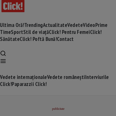
Ultima Oră!
Trending
Actualitate
Vedete
Video
Prime
Time
Sport
Stil de viață
Click! Pentru Femei
Click!
Sănătate
Click! Poftă Bună!
Contact
Vedete internaționale
Vedete românești
Interviurile
Click!
Paparazzii Click!