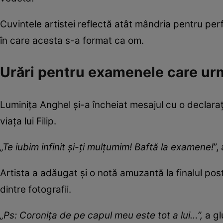
Cuvintele artistei reflectă atât mândria pentru perf
în care acesta s-a format ca om.
Urări pentru examenele care u
Luminița Anghel și-a încheiat mesajul cu o declar
viața lui Filip.
„Te iubim infinit şi-ți mulțumim! Baftă la examene!
”,
Artista a adăugat și o notă amuzantă la finalul post
dintre fotografii.
„Ps: Coronița de pe capul meu este tot a lui…”,
a gl