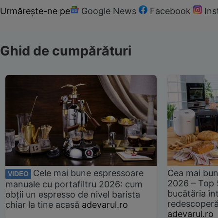
Urmărește-ne pe
Google News
Facebook
In
Ghid de cumpărături
Cele mai bune espressoare
Cea mai bun
VIDEO
2026 – Top 
manuale cu portafiltru 2026: cum
bucătăria înt
obții un espresso de nivel barista
redescoperă 
chiar la tine acasă
adevarul.ro
adevarul.ro