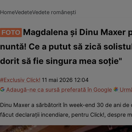
Home
Vedete
Vedete românești
Magdalena și Dinu Maxer pl
FOTO
nuntă! Ce a putut să zică solist
dorit să fie singura mea soție"
#Exclusiv Click!
11 mai 2026 12:04
Adaugă-ne ca sursă preferată în Google
Urmă
Dinu Maxer a sărbătorit în week-end 30 de ani de car
făcut declarații incendiare, pentru Click!, despre