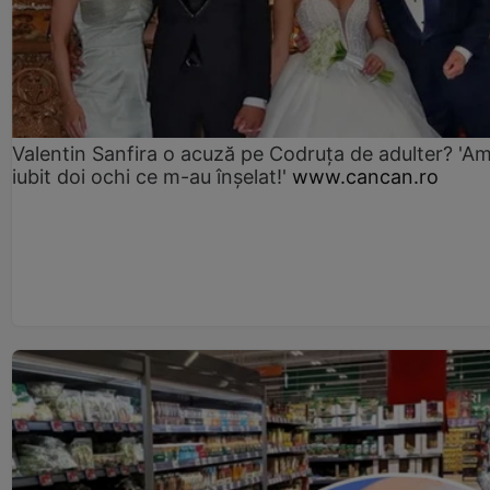
Valentin Sanfira o acuză pe Codruța de adulter? 'A
iubit doi ochi ce m-au înșelat!'
www.cancan.ro