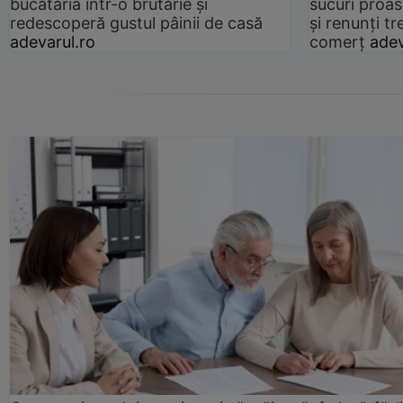
bucătăria într-o brutărie și
sucuri proas
redescoperă gustul pâinii de casă
și renunți tr
adevarul.ro
comerț
adev