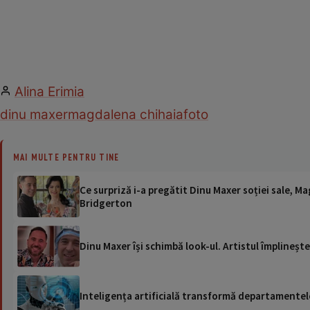
Alina Erimia
dinu maxer
magdalena chihaia
foto
MAI MULTE PENTRU TINE
Ce surpriză i-a pregătit Dinu Maxer soției sale, Ma
Bridgerton
Dinu Maxer își schimbă look-ul. Artistul împlineșt
Inteligența artificială transformă departamentele