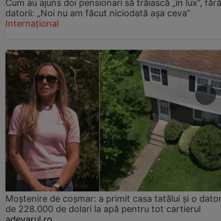
Cum au ajuns doi pensionari să trăiască „în lux”, făr
datorii: „Noi nu am făcut niciodată așa ceva”
Internațional
Moștenire de coșmar: a primit casa tatălui și o dator
de 228.000 de dolari la apă pentru tot cartierul
adevarul.ro