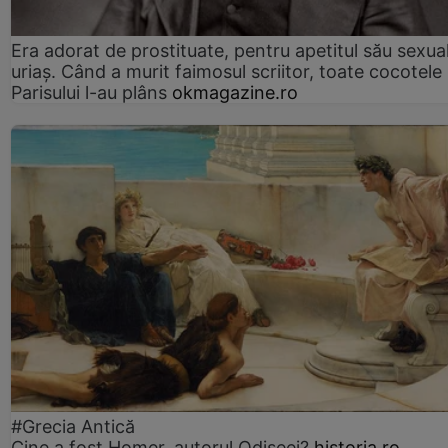
Era adorat de prostituate, pentru apetitul său sexua
uriaș. Când a murit faimosul scriitor, toate cocotele
Parisului l-au plâns
okmagazine.ro
#Grecia Antică
Cine a fost Homer, autorul Odiseei?
historia.ro