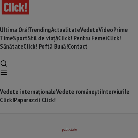
Ultima Oră!
Trending
Actualitate
Vedete
Video
Prime
Time
Sport
Stil de viață
Click! Pentru Femei
Click!
Sănătate
Click! Poftă Bună!
Contact
Vedete internaționale
Vedete românești
Interviurile
Click!
Paparazzii Click!