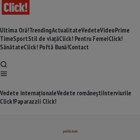
Ultima Oră!
Trending
Actualitate
Vedete
Video
Prime
Time
Sport
Stil de viață
Click! Pentru Femei
Click!
Sănătate
Click! Poftă Bună!
Contact
Vedete internaționale
Vedete românești
Interviurile
Click!
Paparazzii Click!