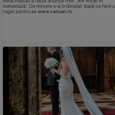
Alina Pușcău a făcut anunțul trist: 'Am intrat în
metastază.' Ce minune s-a întâmplat după ce fanii 
rugat pentru ea
www.cancan.ro