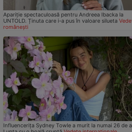
Apariție spectaculoasă pentru Andreea Ibacka la
UNTOLD. Ținuta care i-a pus în valoare silueta
Vede
românești
Influencerița Sydney Towle a murit la numai 26 de a
Lupta cu o boală cruntă
Vedete internaționale