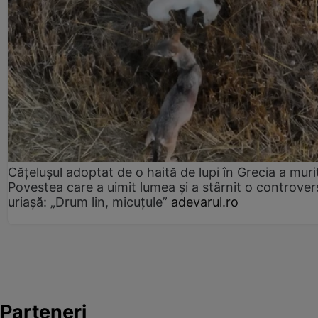
Cățelușul adoptat de o haită de lupi în Grecia a muri
Povestea care a uimit lumea și a stârnit o controver
uriașă: „Drum lin, micuțule”
adevarul.ro
Parteneri