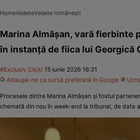
Home
Vedete
Vedete românești
Marina Almășan, vară fierbinte 
în instanță de fiica lui Georgică
#Exclusiv Click!
15 iunie 2026 16:31
Adaugă-ne ca sursă preferată în Google
Urmă
Procesele dintre Marina Almășan și fostul partene
chemată din nou în week-end la tribunal, de data a