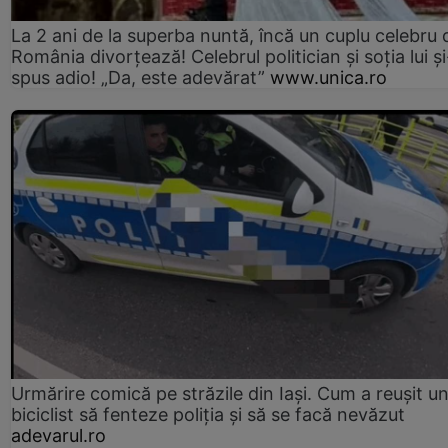
La 2 ani de la superba nuntă, încă un cuplu celebru 
România divorțează! Celebrul politician și soția lui ș
spus adio! „Da, este adevărat”
www.unica.ro
Urmărire comică pe străzile din Iași. Cum a reușit u
biciclist să fenteze poliția și să se facă nevăzut
adevarul.ro