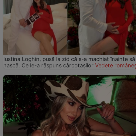
Iustina Loghin, pusă la zid că s-a machiat înainte să
nască. Ce le-a răspuns cârcotașilor
Vedete româneș