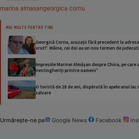
marina almasan
georgica cornu
MAI MULTE PENTRU TINE
Georgică Cornu, acuzații fără precedent la adresa 
vrut!”. Mâine, cei doi au un nou termen de judecat
Impresiile Marinei Almășan despre China, pe care a 
nestingheriți printre oameni”
O turistă de 28 de ani, dispărută în apele unui lac 
salvare
Urmărește-ne pe
Google News
Facebook
In