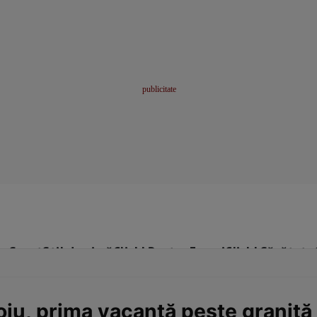
me
Sport
Stil de viață
Click! Pentru Femei
Click! Sănătate
oiu, prima vacanță peste graniță 