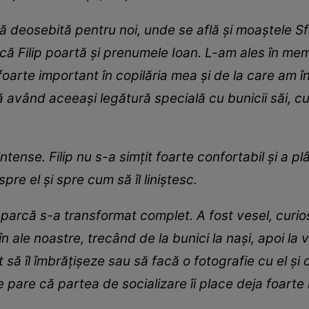
că deosebită pentru noi, unde se află și moaștele Sf
că Filip poartă și prenumele Ioan. L-am ales în memo
foarte important în copilăria mea și de la care am î
că având aceeași legătură specială cu bunicii săi, c
 intense. Filip nu s-a simțit foarte confortabil și a p
pre el și spre cum să îl liniștesc.
parcă s-a transformat complet. A fost vesel, curios 
 în ale noastre, trecând de la bunici la nași, apoi la 
să îl îmbrățișeze sau să facă o fotografie cu el și c
 Se pare că partea de socializare îi place deja foarte