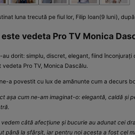
tinat luna trecută pe fiul lor, Filip Ioan(9 luni), dup
p este vedeta Pro TV Monica Das
au dorit: simplu, discret, elegant, fiind înconjurați
ât vedeta Pro TV, Monica Dascălu.
ne-a povestit cu lux de amănunte cum a decurs bote
act așa cum ne-am imaginat-o: elegantă, caldă și pe
tră.
edem câtă afecțiune și bucurie au adunat cei dragi î
ut până la sfârșit, iar pentru noi acesta a fost cel 