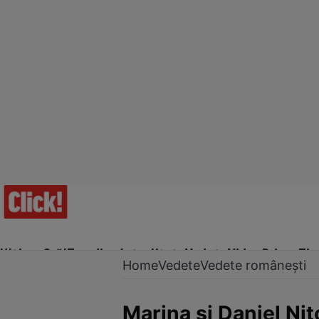
Ultima Oră!
Trending
Actualitate
Vedete
Video
Prime Ti
Home
Vedete
Vedete românești
Marina și Daniel Niț