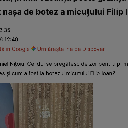
 nașa de botez a micuțului Filip 
ck!
Paparazzii Click!
12:35
26 12:40
ă în Google
Urmărește-ne pe Discover
iel Nițoiu! Cei doi se pregătesc de zor pentru prima 
es și cum a fost la botezul micuțului Filip Ioan?