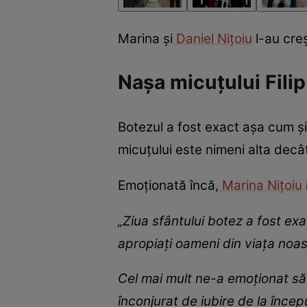
Marina și
Daniel Nițoiu
l-au creș
Nașa micuțului Fili
Botezul a fost exact așa cum și-
micuțului este nimeni alta dec
Emoționată încă,
Marina Nițoiu
„Ziua sfântului botez a fost ex
apropiați oameni din viața noas
Cel mai mult ne-a emoționat să v
înconjurat de iubire de la încep