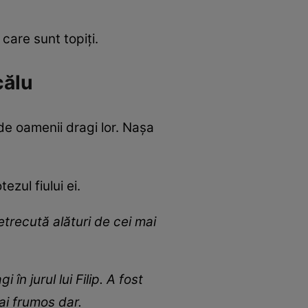
ă care sunt topiți.
călu
 de oamenii dragi lor. Nașa
zul fiului ei.
trecută alături de cei mai
n jurul lui Filip. A fost
mai frumos dar.