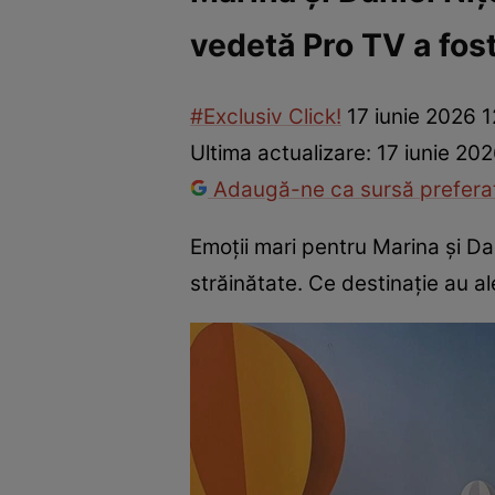
vedetă Pro TV a fost
Vedete internaționale
Vedete românești
Interviurile Cli
#Exclusiv Click!
17 iunie 2026 
Ultima actualizare:
17 iunie 20
Adaugă-ne ca sursă preferat
Emoții mari pentru Marina și Dan
străinătate. Ce destinație au al