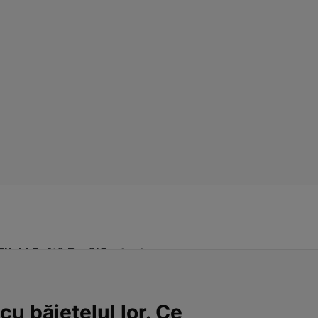
Click! Poftă Bună!
Contact
cu băiețelul lor. Ce