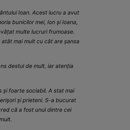
ântului Ioan. Acest lucru a avut
ria bunicilor mei, Ion și Ioana,
nvățat multe lucruri frumoase.
u atât mai mult cu cât are șansa
lâns destul de mult, iar atenția
și foarte sociabil. A stat mai
verișori și prieteni. S-a bucurat
red că a fost unul dintre cei
 mult.