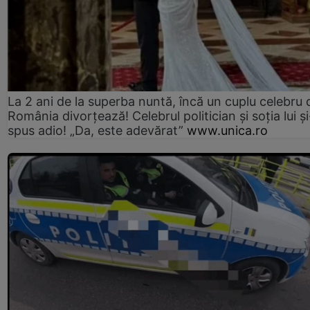
La 2 ani de la superba nuntă, încă un cuplu celebru 
România divorțează! Celebrul politician și soția lui ș
spus adio! „Da, este adevărat”
www.unica.ro