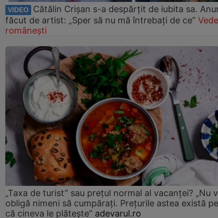
Cătălin Crișan s-a despărțit de iubita sa. Anu
VIDEO
făcut de artist: „Sper să nu mă întrebați de ce”
Vede
românești
„Taxa de turist” sau prețul normal al vacanței? „Nu 
obligă nimeni să cumpărați. Prețurile astea există p
că cineva le plătește”
adevarul.ro