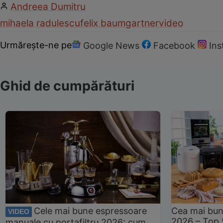
Andreea Dumitru
mihaela radulescu
felix baumgartner
video
Urmărește-ne pe
Google News
Facebook
In
Ghid de cumpărături
Cele mai bune espressoare
Cea mai bun
VIDEO
2026 – Top 
manuale cu portafiltru 2026: cum