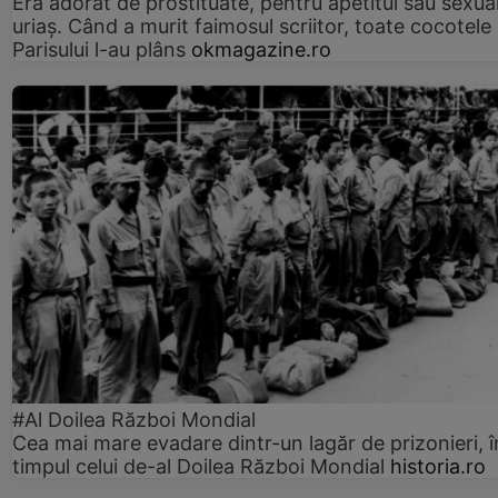
Era adorat de prostituate, pentru apetitul său sexua
uriaș. Când a murit faimosul scriitor, toate cocotele
Parisului l-au plâns
okmagazine.ro
#Al Doilea Război Mondial
Cea mai mare evadare dintr-un lagăr de prizonieri, î
timpul celui de-al Doilea Război Mondial
historia.ro