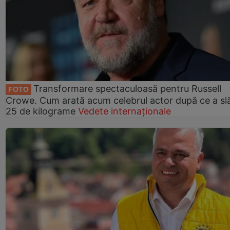
Transformare spectaculoasă pentru Russell
FOTO
Crowe. Cum arată acum celebrul actor după ce a slă
25 de kilograme
Vedete internaționale