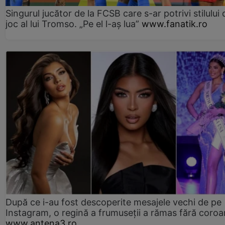
Singurul jucător de la FCSB care s-ar potrivi stilului 
joc al lui Tromso. „Pe el l-aș lua”
www.fanatik.ro
După ce i-au fost descoperite mesajele vechi de pe
Instagram, o regină a frumuseții a rămas fără coro
www.antena3.ro