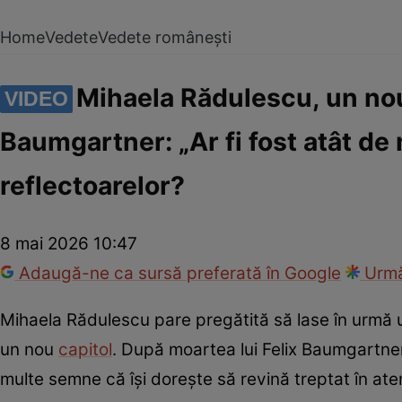
Home
Vedete
Vedete românești
Mihaela Rădulescu, un nou
VIDEO
Baumgartner: „Ar fi fost atât de
reflectoarelor?
8 mai 2026 10:47
Adaugă-ne ca sursă preferată în Google
Urmă
Mihaela Rădulescu pare pregătită să lase în urmă un
un nou
capitol
. După moartea lui Felix Baumgartner,
multe semne că își dorește să revină treptat în aten