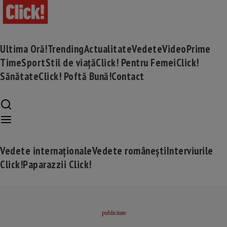
Ultima Oră!
Trending
Actualitate
Vedete
Video
Prime
Time
Sport
Stil de viață
Click! Pentru Femei
Click!
Sănătate
Click! Poftă Bună!
Contact
Vedete internaționale
Vedete românești
Interviurile
Click!
Paparazzii Click!