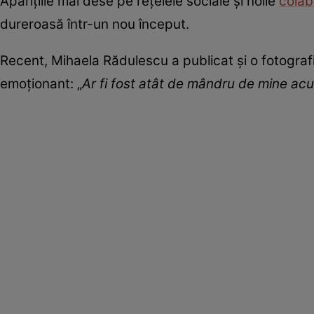
Aparițiile mai dese pe rețelele sociale și noile
colab
dureroasă într-un nou început.
Recent, Mihaela Rădulescu a publicat și o fotografi
emoționant: „
Ar fi fost atât de mândru de mine ac