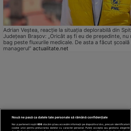
Adrian Veștea, reacție la situația deplorabilă din Spit
Județean Brașov: „Oricât aș fi eu de președinte, nu
bag peste fluxurile medicale. De asta a făcut școală
managerul”
actualitate.net
Nouă ne pasă ca datele tale personale să rămână confidențiale
Noi și partenerii noștri
606
stocăm și/sau accesăm informații pe dispozitivul dvs., precum identificatorii
cookie unici pentru prelucrarea datelor cu caracter personal. Puteți accepta sau gestiona alegerile