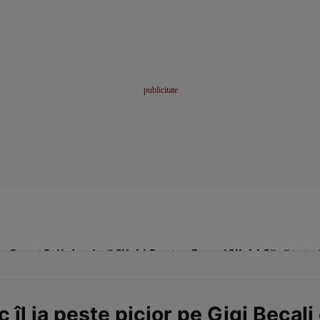
me
Sport
Stil de viață
Click! Pentru Femei
Click! Sănătate
îl ia peste picior pe Gigi Becali