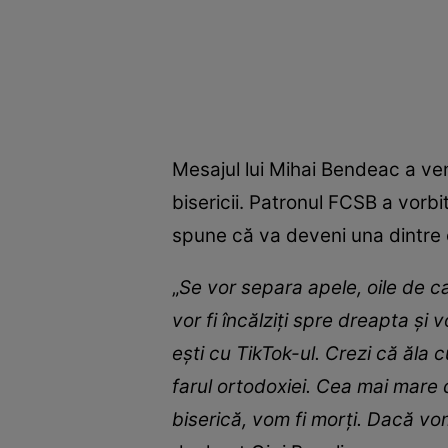
Mesajul lui Mihai Bendeac a ven
bisericii. Patronul FCSB a vorbi
spune că va deveni una dintre c
„
Se vor separa apele, oile de ca
vor fi încălziţi spre dreapta şi v
eşti cu TikTok-ul. Crezi că ăla 
farul ortodoxiei. Cea mai mare d
biserică, vom fi morţi. Dacă vom