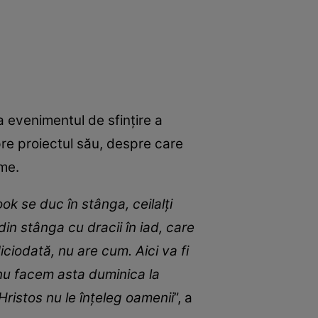
a evenimentul de sfințire a
spre proiectul său, despre care
ume.
ok se duc în stânga, ceilalţi
a din stânga cu dracii în iad, care
ciodată, nu are cum. Aici va fi
ă nu facem asta duminica la
Hristos nu le înţeleg oamenii
”, a