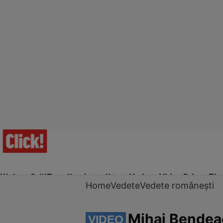
Ultima Oră!
Trending
Actualitate
Vedete
Video
Prime Ti
Home
Vedete
Vedete românești
Mihai Bendeac 
VIDEO