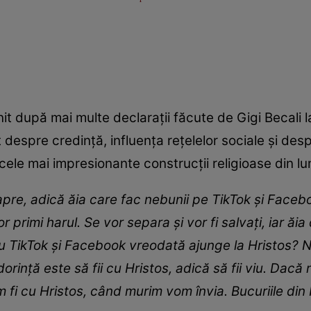
it după mai multe declarații făcute de Gigi Becali l
t despre credință, influența rețelelor sociale și de
ele mai impresionante construcții religioase din l
pre, adică ăia care fac nebunii pe TikTok şi Facebo
or primi harul. Se vor separa şi vor fi salvaţi, iar ăi
cu TikTok şi Facebook vreodată ajunge la Hristos? Ni
orinţă este să fii cu Hristos, adică să fii viu. Dac
 fi cu Hristos, când murim vom învia. Bucuriile din 