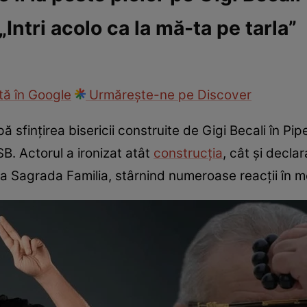
 „Intri acolo ca la mă-ta pe tarla”
ck!
Paparazzii Click!
ă în Google
Urmărește-ne pe Discover
sfințirea bisericii construite de Gigi Becali în Pip
B. Actorul a ironizat atât
construcția
, cât și decla
ra Sagrada Familia, stârnind numeroase reacții în me