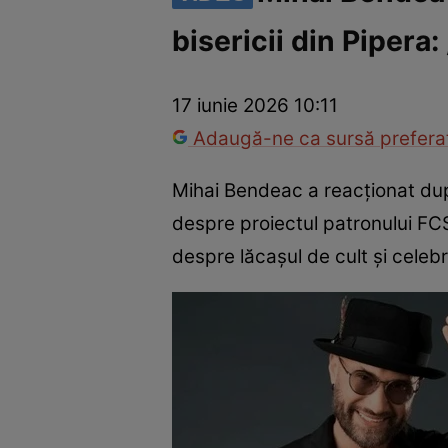
bisericii din Pipera:
Vedete internaționale
Vedete românești
Interviurile Cli
17 iunie 2026 10:11
Adaugă-ne ca sursă preferat
Mihai Bendeac a reacționat după 
despre proiectul patronului FCS
despre lăcașul de cult și celeb