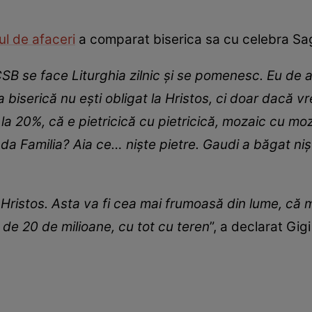
l de afaceri
a comparat biserica sa cu celebra Sag
CSB se face Liturghia zilnic şi se pomenesc. Eu de a
a biserică nu eşti obligat la Hristos, ci doar dacă v
la 20%, că e pietricică cu pietricică, mozaic cu mo
a Familia? Aia ce… nişte pietre. Gaudi a băgat niş
ristos. Asta va fi cea mai frumoasă din lume, că mai
 de 20 de milioane, cu tot cu teren
”, a declarat Gigi