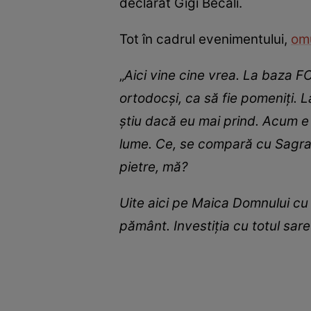
declarat Gigi Becali.
Tot în cadrul evenimentului,
omu
„
Aici vine cine vrea. La baza F
ortodocşi, ca să fie pomeniţi. L
ştiu dacă eu mai prind. Acum e 
lume. Ce, se compară cu Sagrad
pietre, mă?
Uite aici pe Maica Domnului cu H
pământ. Investiţia cu totul sare