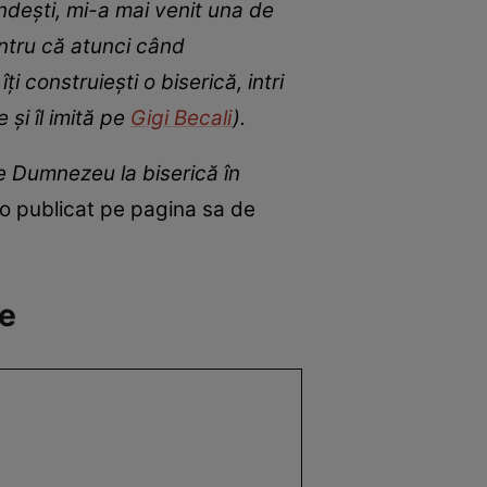
ndești, mi-a mai venit una de
Pentru că atunci când
i construiești o biserică, intri
 și îl imită pe
Gigi Becali
).
e Dumnezeu la biserică în
eo publicat pe pagina sa de
se