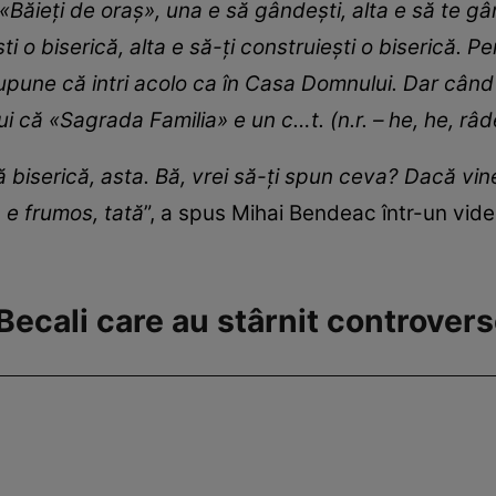
«Băieți de oraș», una e să gândești, alta e să te gâ
ti o biserică, alta e să-ți construiești o biserică. 
upune că intri acolo ca în Casa Domnului. Dar când îț
i că «Sagrada Familia» e un c…t. (n.r. – he, he, râde
 biserică, asta. Bă, vrei să-ți spun ceva? Dacă vin
, e frumos, tată
”, a spus Mihai Bendeac într-un vid
i Becali care au stârnit controver