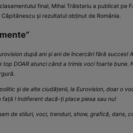
lasamentului final, Mihai Trăistariu a publicat pe
 Căpitănescu și rezultatul obținut de România.
imente”
rovision după ani și ani de încercări fără succes!
de top DOAR atunci când a trimis voci foarte bune.
rgură.
 politic și de alte ciudățenii, la Eurovision, doar o 
 față ! Indiferent dacă-ți place piesa sau nu!
m de stiluri, voci, trenduri, show, grafică, dans, c