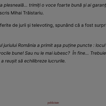
a plesneală… trimiți o voce foarte bună și ai garanți
a scris Mihai Trăistariu.
ferite de jurii și televoting, spunând că a fost surp
tul juriului România a primit așa puține puncte : locu
vocile bune! Sau nu le mai iubesc? În fine… Trebuie 
 reușit să echilibreze lucrurile.