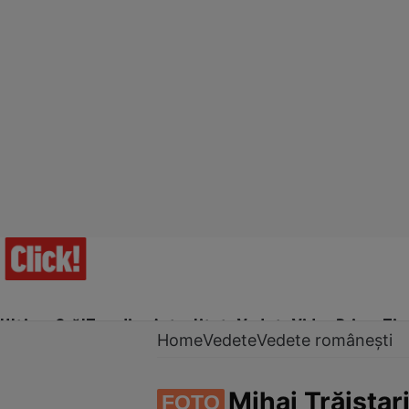
Ultima Oră!
Trending
Actualitate
Vedete
Video
Prime Ti
Home
Vedete
Vedete românești
Mihai Trăistar
FOTO