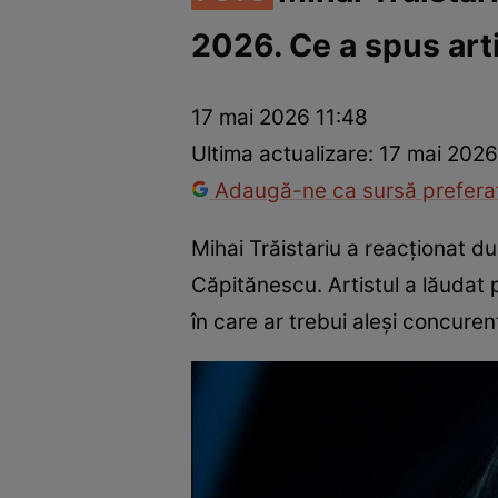
2026. Ce a spus art
Vedete internaționale
Vedete românești
Interviurile Cli
17 mai 2026 11:48
Ultima actualizare:
17 mai 2026
Adaugă-ne ca sursă preferat
Mihai Trăistariu a reacționat 
Căpitănescu. Artistul a lăudat 
în care ar trebui aleși concure