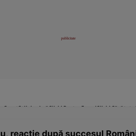
me
Sport
Stil de viață
Click! Pentru Femei
Click! Sănătate
iu, reacție după succesul Români