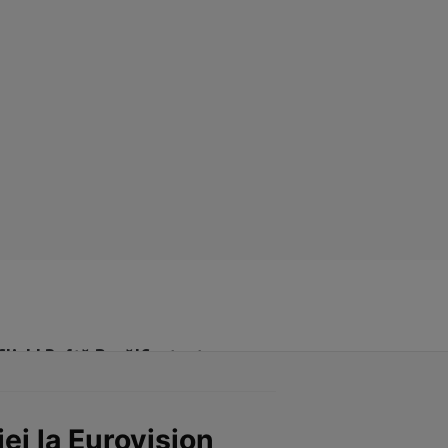
Click! Poftă Bună!
Contact
ei la Eurovision