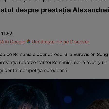
istul despre prestația Alexandre
ck!
Paparazzii Click!
 11:52
ă în Google
Urmărește-ne pe Discover
după ce România a obținut locul 3 la Eurovision Son
prestația reprezentantei României, dar a avut și un
nții pentru competiția europeană.