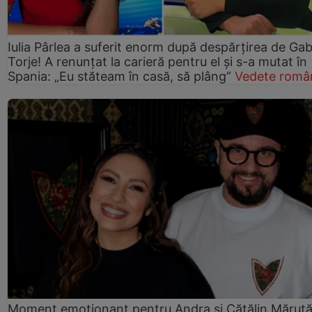
Iulia Pârlea a suferit enorm după despărțirea de Gab
Torje! A renunțat la carieră pentru el și s-a mutat în
Spania: „Eu stăteam în casă, să plâng”
Vedete româ
Moment emoționant pentru Andra și Cătălin Măruță!