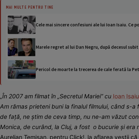
MAI MULTE PENTRU TINE
Cele mai sincere confesiuni ale lui Ioan Isaiu. Ce 
Marele regret al lui Dan Negru, după decesul subit al
Pericol de moarte la trecerea de cale ferată la Pet
„În 2007 am filmat în „Secretul Mariei” cu
Ioan Isaiu
Am rămas prieteni buni la finalul filmului, când s-
de față, ne știm de ceva timp, nu ne-am văzut co
Monica, de curând, la Cluj, a fost o bucurie și era
Aurelian Temișan, pentru Click!, la aflarea veștii că