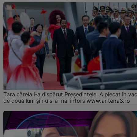
Țara căreia i-a dispărut Președintele. A plecat în va
de două luni și nu s-a mai întors
www.antena3.ro