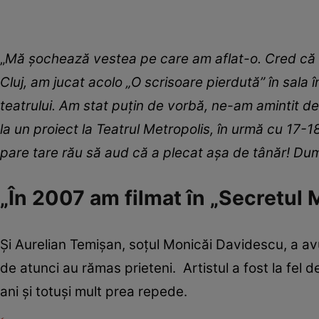
„
Mă șochează vestea pe care am aflat-o. Cred că a
Cluj, am jucat acolo „
O scrisoare pierdută” în sala î
teatrului. Am stat puțin de vorbă, ne-am amintit 
la un proiect la Teatrul Metropolis, în urmă cu 17-18
pare tare rău să aud că a plecat așa de tânăr! D
„În 2007 am filmat în „Secretul 
Și Aurelian Temișan, soțul Monicăi Davidescu, a avut
de atunci au rămas prieteni. Artistul a fost la fel d
ani și totuși mult prea repede.