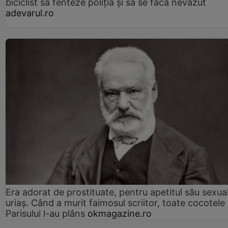
biciclist să fenteze poliția și să se facă nevăzut
adevarul.ro
Era adorat de prostituate, pentru apetitul său sexua
uriaș. Când a murit faimosul scriitor, toate cocotele
Parisului l-au plâns
okmagazine.ro