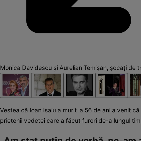
Monica Davidescu și Aurelian Temișan, șocați de tre
Vestea că Ioan Isaiu a murit la 56 de ani a venit că
prietenii vedetei care a făcut furori de-a lungul tim
„Am stat puțin de vorbă, ne-am 