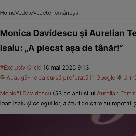
Home
Vedete
Vedete românești
Monica Davidescu și Aurelian Te
Isaiu: „A plecat așa de tânăr!”
#Exclusiv Click!
10 mai 2026 9:13
Adaugă-ne ca sursă preferată în Google
Urmă
Monicăi Davidescu
(53 de ani) și lui
Aurelian Temi
Ioan Isaiu și colegul lor, alături de care au repetat