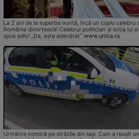
La 2 ani de la superba nuntă, încă un cuplu celebru 
România divorțează! Celebrul politician și soția lui ș
spus adio! „Da, este adevărat”
www.unica.ro
Urmărire comică pe străzile din Iași. Cum a reușit u