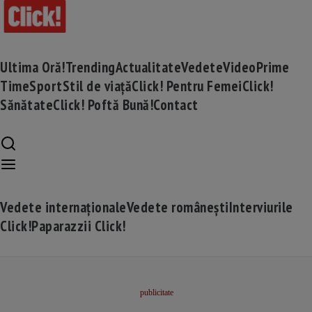
Ultima Oră!
Trending
Actualitate
Vedete
Video
Prime
Time
Sport
Stil de viață
Click! Pentru Femei
Click!
Sănătate
Click! Poftă Bună!
Contact
Vedete internaționale
Vedete românești
Interviurile
Click!
Paparazzii Click!