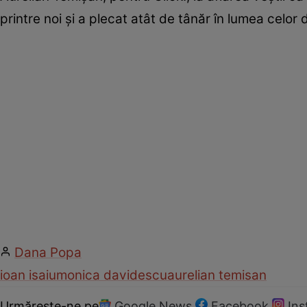
printre noi și a plecat atât de tânăr în lumea celor d
Dana Popa
ioan isaiu
monica davidescu
aurelian temisan
Urmărește-ne pe
Google News
Facebook
In