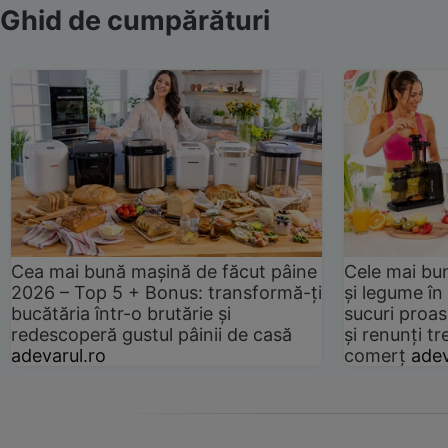
Ghid de cumpărături
Cea mai bună mașină de făcut pâine
Cele mai bu
2026 – Top 5 + Bonus: transformă-ți
și legume în
bucătăria într-o brutărie și
sucuri proas
redescoperă gustul pâinii de casă
și renunți tr
adevarul.ro
comerț
adev