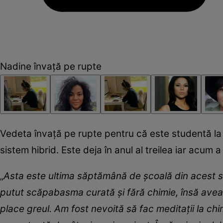
Nadine învață pe rupte
Vedeta învață pe rupte pentru că este studentă la Ș
sistem hibrid. Este deja în anul al treilea iar acum 
„
Asta este ultima săptămână de școală din acest se
putut scăp
a
basma curată și fără chimie, însă avea
place greul. Am fost nevoită să fac meditaț
i
i la ch