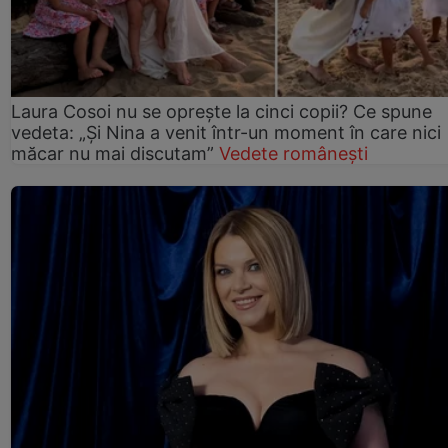
Laura Cosoi nu se oprește la cinci copii? Ce spune
vedeta: „Și Nina a venit într-un moment în care nici
măcar nu mai discutam”
Vedete românești