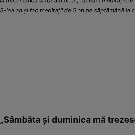
la
m
atematică și tot am picat,
făceam meditații
de 
3
-lea
an și fac meditaț
i
i de 5 o
r
i pe săptămână la 
„Sâmbăta și duminica mă trezes