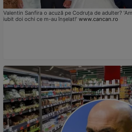
Valentin Sanfira o acuză pe Codruța de adulter? 'A
iubit doi ochi ce m-au înșelat!'
www.cancan.ro