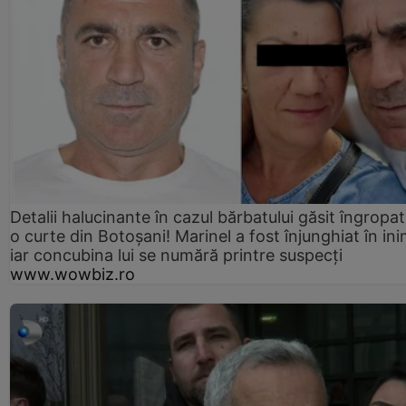
Detalii halucinante în cazul bărbatului găsit îngropat
o curte din Botoșani! Marinel a fost înjunghiat în ini
iar concubina lui se numără printre suspecți
www.wowbiz.ro