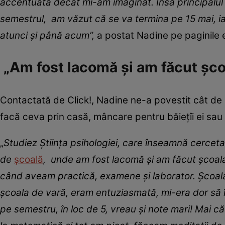
accentuată decât mi-am imaginat. Însă principalul 
semestrul, am văzut că se va termin
a
pe 15 mai, i
atunci și până acum”,
a postat Nadine pe paginile e
„Am fost lacomă și am făcut școa
Contactată de Click!, Nadine ne-a povestit cât de 
facă ceva prin casă, mâncare pentru băiețîi ei sau 
„
Studiez
Științ
a
psihologiei
,
care înseamnă cerceta
de
școală
,
unde am
f
ost lacomă
ș
i am făcut școal
cân
d aveam
practică, examene și laborator
.
Școal
școal
a
de vară, eram entuziasmată, mi
-
era dor să 
pe semestru, în loc de 5, vreau și note mari
! M
ai c