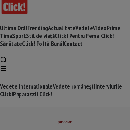
Ultima Oră!
Trending
Actualitate
Vedete
Video
Prime
Time
Sport
Stil de viață
Click! Pentru Femei
Click!
Sănătate
Click! Poftă Bună!
Contact
Vedete internaționale
Vedete românești
Interviurile
Click!
Paparazzii Click!