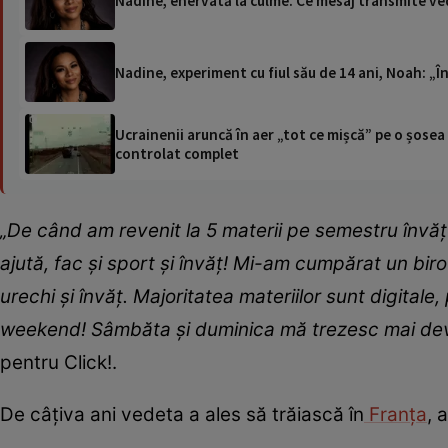
Nadine, enervată la culme. Ce mesaj transmite vedet
Nadine, experiment cu fiul său de 14 ani, Noah: „Î
Ucrainenii aruncă în aer „tot ce mișcă” pe o șose
controlat complet
„
De când am revenit la 5 materii pe semestru învă
ajută, fac și sport și învăț! Mi-am cumpărat un biro
urechi și învăț. Majoritatea materiilor sunt digitale,
weekend! Sâmbăta și duminica mă trezesc mai dev
pentru Click!.
De câțiva ani vedeta a ales să trăiască în
Franța
, 