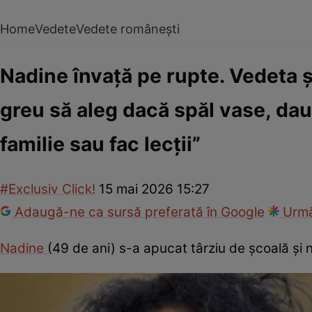
Home
Vedete
Vedete românești
Nadine învață pe rupte. Vedeta ș
greu să aleg dacă spăl vase, dau
familie sau fac lecții”
#Exclusiv Click!
15 mai 2026 15:27
Adaugă-ne ca sursă preferată în Google
Urmă
Nadine
(49 de ani) s-a apucat târziu de școală și n