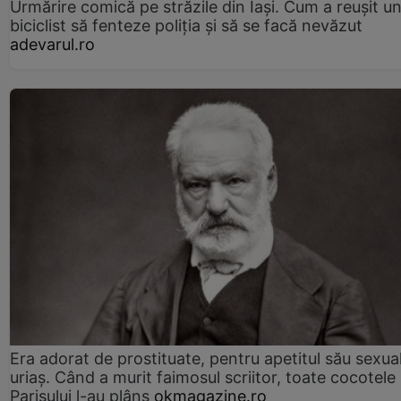
Urmărire comică pe străzile din Iași. Cum a reușit u
biciclist să fenteze poliția și să se facă nevăzut
adevarul.ro
Era adorat de prostituate, pentru apetitul său sexua
uriaș. Când a murit faimosul scriitor, toate cocotele
Parisului l-au plâns
okmagazine.ro