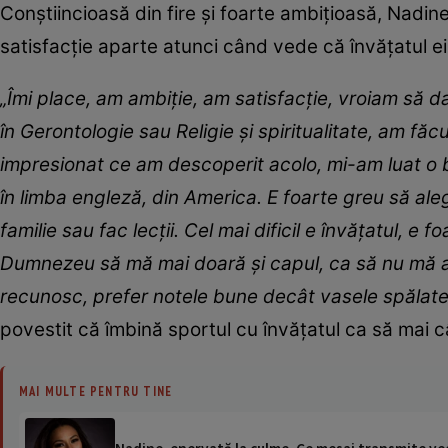
Conștiincioasă din fire și foarte ambițioasă, Nadine
satisfacție aparte atunci când vede că învățatul ei
„
Îmi place, am ambiție,
am
satisfacție, vroiam să d
în
Gerontologie
sau
R
eligie și spiritualitate, am fă
impresionat ce am descoperit acolo, mi
-
am luat o 
în
limba
engleză,
din America.
E foarte greu să ale
familie sau fac lecții. Cel mai dificil e învățatul, 
Dumnezeu să mă mai doară și capul, ca să nu mă 
recunosc,
prefer notele bune decât vasele spălate 
povestit că îmbină sportul cu învățatul ca să mai c
MAI MULTE PENTRU TINE