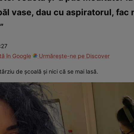
păl vase, dau cu aspiratorul, fa
ck!
Paparazzii Click!
”
:27
ă în Google
Urmărește-ne pe Discover
ârziu de școală și nici că se mai lasă.