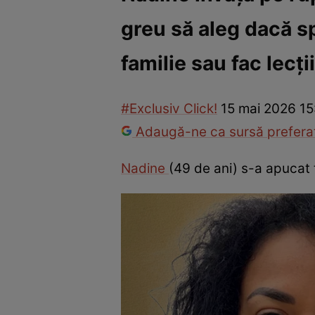
greu să aleg dacă s
Vedete internaționale
Vedete românești
Interviurile Cli
familie sau fac lecții
#Exclusiv Click!
15 mai 2026 15
Adaugă-ne ca sursă preferat
Nadine
(49 de ani) s-a apucat t