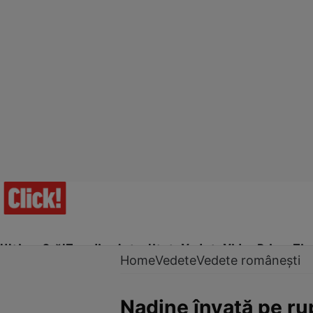
Ultima Oră!
Trending
Actualitate
Vedete
Video
Prime Ti
Home
Vedete
Vedete românești
Nadine învață pe rup