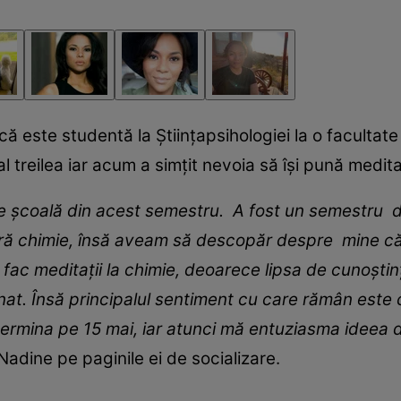
ă este studentă la Științapsihologiei la o facultate
al treilea iar acum a simțit nevoia să își pună medita
școală din acest semestru. A fost un semestru difi
ră chimie, însă aveam să descopăr despre mine că su
 fac meditaț
i
i la chimie, deoarece lipsa de cunoștin
t. Însă principalul sentiment cu care rămân este c
termin
a
pe 15 mai, iar atunci mă entuziasma ideea de
adine pe paginile ei de socializare.