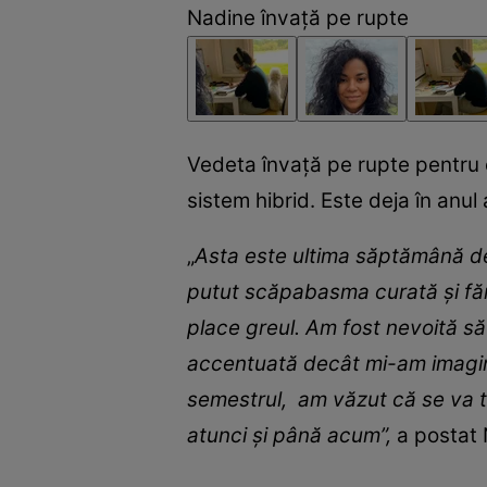
Nadine învață pe rupte
Vedeta învață pe rupte pentru c
sistem hibrid. Este deja în anul 
„
Asta este ultima săptămână de 
putut scăp
a
basma curată și fă
place greul. Am fost nevoită să
accentuată decât mi-am imagina
semestrul, am văzut că se va 
atunci și până acum”,
a postat N