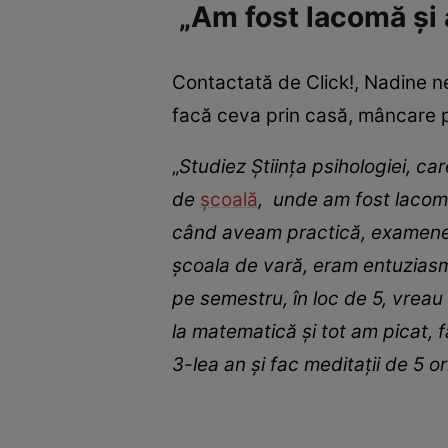
„Am fost lacomă și a
Contactată de Click!, Nadine ne
facă ceva prin casă, mâncare pe
„
Studiez
Științ
a
psihologiei
,
car
de
școală
,
unde am
f
ost laco
cân
d aveam
practică, examene 
școal
a
de vară, eram entuziasm
pe semestru, în loc de 5, vreau 
la
m
atematică și tot am picat,
f
3
-lea
an și fac meditaț
i
i de 5 o
r