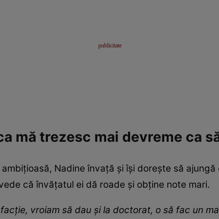
a mă trezesc mai devreme ca să
e ambițioasă, Nadine învață și își dorește să ajungă
vede că învățatul ei dă roade și obține note mari.
sfacție, vroiam să dau și la doctorat, o să fac un m