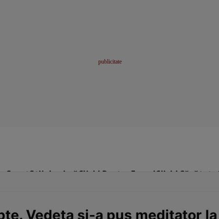
me
Sport
Stil de viață
Click! Pentru Femei
Click! Sănătate
te. Vedeta și-a pus meditator la 