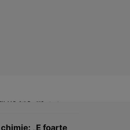
Click! Poftă Bună!
Contact
chimie: „E foarte