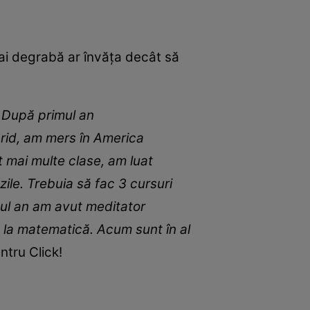
mai degrabă ar învăța decât să
…
D
upă primul an
brid,
am mers în
America
t mai multe clase, am luat
zile
.
Trebuia să fac 3 cursuri
ul an am avut meditator
 la matematică
.
Ac
um s
unt în al
tru Click!