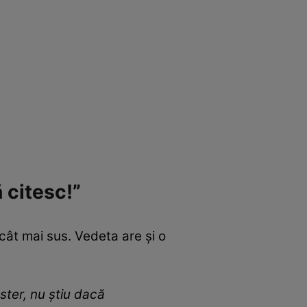
 citesc!”
 cât mai sus. Vedeta are și o
aster,
nu știu dacă