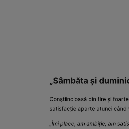
„Sâmbăta și duminic
Conștiincioasă din fire și foart
satisfacție aparte atunci când 
„
Îmi place, am ambiție,
am
sati