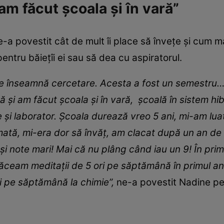
m făcut școala și în vară”
-a povestit cât de mult îi place să învețe și cum 
ntru băiețîi ei sau să dea cu aspiratorul.
e înseamnă cercetare
.
A
cesta
a fost un semestru
mă
ș
i am făcut școal
a
și în vară, școală în sistem hi
și laborator
.
Școal
a
durează
vreo 5 ani, mi
-
am lua
ată, mi
-
era dor să învăț, am clacat după un an de 
și note mari
! M
ai că nu plâng când iau un 9
!
În prim
ăceam meditații
de 5 o
r
i pe săptămână în prim
ul
a
n
i pe săptămână la chimie
”,
ne-a povestit Nadine pen