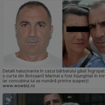
Detalii halucinante în cazul bărbatului găsit îngropat
o curte din Botoșani! Marinel a fost înjunghiat în ini
iar concubina lui se numără printre suspecți
www.wowbiz.ro