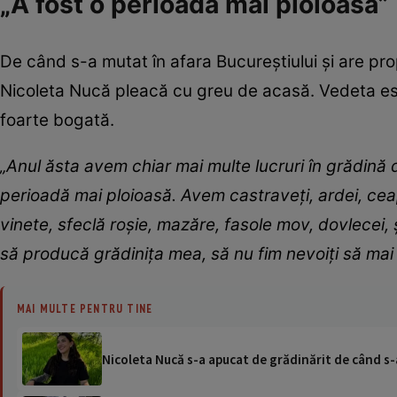
„A fost o perioadă mai ploioasă”
De când s-a mutat în afara Bucureștiului și are prop
Nicoleta Nucă pleacă cu greu de acasă. Vedeta est
foarte bogată.
„Anul ăsta avem chiar mai multe lucruri în grădină d
perioadă mai ploioasă. Avem castraveți, ardei, ceap
vinete, sfeclă roșie, mazăre, fasole mov, dovlecei, ș
să producă grădinița mea, să nu fim nevoiți să m
MAI MULTE PENTRU TINE
Nicoleta Nucă s-a apucat de grădinărit de când s-