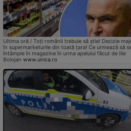
Ultima oră / Toți românii trebuie să știe! Decizie maj
în supermarketurile din toată țara! Ce urmează să s
întâmple în magazine în urma apelului făcut de Ilie
Bolojan
www.unica.ro