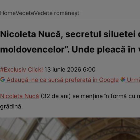
Home
Vedete
Vedete românești
Nicoleta Nucă, secretul siluetei 
moldovencelor”. Unde pleacă în
#Exclusiv Click!
13 iunie 2026 6:00
Adaugă-ne ca sursă preferată în Google
Urmă
Nicoleta Nucă
(32 de ani) se menține în formă cu m
grădină.