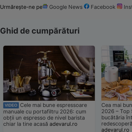
Urmărește-ne pe
Google News
Facebook
In
Ghid de cumpărături
Cele mai bune espressoare
Cea mai bun
VIDEO
2026 – Top 
manuale cu portafiltru 2026: cum
bucătăria înt
obții un espresso de nivel barista
redescoperă 
chiar la tine acasă
adevarul.ro
adevarul.ro