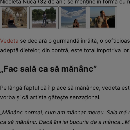
Nicoleta Nucă (32 de ani) se menține în formă cu 
Vedeta
se declară o gurmandă înrăită, o pofticioa
adeptă dietelor, din contră, este total împotriva lor
„Fac sală ca să mănânc”
Pe lângă faptul că îi place să mănânce, vedeta este
vorba și că artista gătește senzațional.
„
Mănânc normal, cum am mâncat mereu. Sala mă me
c
a
să mănânc. Dacă îmi iei bucuria de a mânca...Mai