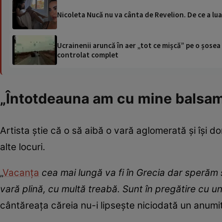
Nicoleta Nucă nu va cânta de Revelion. De ce a lu
Ucrainenii aruncă în aer „tot ce mișcă” pe o șose
controlat complet
„Întotdeauna am cu mine balsam
Artista știe că o să aibă o vară aglomerată și își d
alte locuri.
„
Vacanța
cea mai lungă va fi în Grecia dar sperăm s
vară plină, cu multă treabă. Sunt în pregătire cu u
cântăreața căreia nu-i lipsește niciodată un anumi