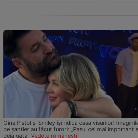
Gina Pistol și Smiley își ridică casa visurilor! Imaginil
pe șantier au făcut furori: „Pasul cel mai important 
deja gata”
Vedete românești