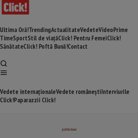
Ultima Oră!
Trending
Actualitate
Vedete
Video
Prime
Time
Sport
Stil de viață
Click! Pentru Femei
Click!
Sănătate
Click! Poftă Bună!
Contact
Vedete internaționale
Vedete românești
Interviurile
Click!
Paparazzii Click!