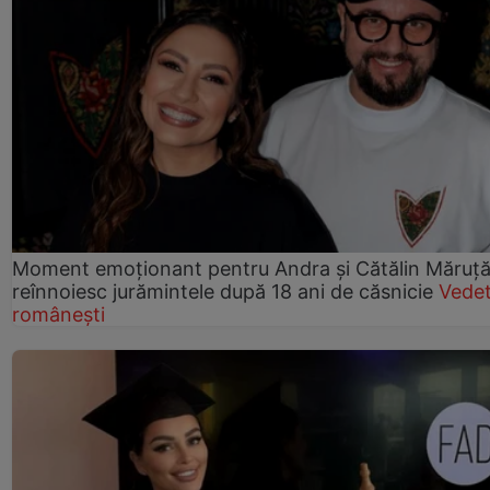
Moment emoționant pentru Andra și Cătălin Măruță!
reînnoiesc jurămintele după 18 ani de căsnicie
Vede
românești