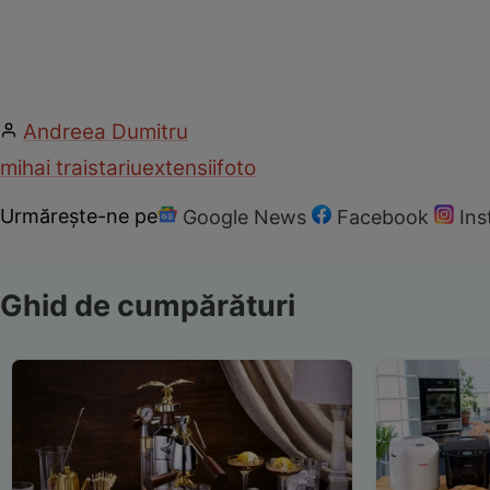
Andreea Dumitru
mihai traistariu
extensii
foto
Urmărește-ne pe
Google News
Facebook
In
Ghid de cumpărături