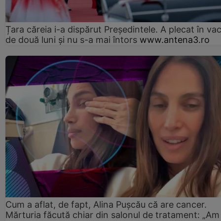
Țara căreia i-a dispărut Președintele. A plecat în va
de două luni și nu s-a mai întors
www.antena3.ro
Cum a aflat, de fapt, Alina Pușcău că are cancer.
Mărturia făcută chiar din salonul de tratament: „Am