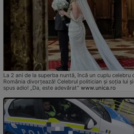
La 2 ani de la superba nuntă, încă un cuplu celebru 
România divorțează! Celebrul politician și soția lui ș
spus adio! „Da, este adevărat”
www.unica.ro