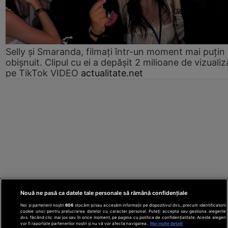
Selly și Smaranda, filmați într-un moment mai puțin
obișnuit. Clipul cu ei a depășit 2 milioane de vizualiz
pe TikTok VIDEO
actualitate.net
Nouă ne pasă ca datele tale personale să rămână confidențiale
Noi și partenerii noștri
606
stocăm și/sau accesăm informații pe dispozitivul dvs., precum identificatorii
cookie unici pentru prelucrarea datelor cu caracter personal. Puteți accepta sau gestiona alegerile
dvs. făcând clic mai jos sau în orice moment, pe pagina cu politica de confidențialitate. Aceste alegeri
vor fi raportate partenerilor noștri și nu vă vor afecta navigarea.
Mai multe detalii