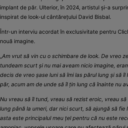
implant de păr. Ulterior, în 2024, artistul și-a surpr
inspirat de look-ul cântărețului David Bisbal.
Într-un interviu acordat în exclusivitate pentru Cl
nouă imagine.
„
Am vrut să vin cu o schimbare de look. De vreo ze
tundeam scurt și nu mai aveam nicio imagine, eram l
decis de vreo șase luni să îmi las părul lung și să î
păr, acum am de unde să îl țin lung că înainte nu 
Nu vreau să îl tund, vreau să rezist eroic, vreau să î
lung până la umeri, dar nici scurt, să ajungă să fie 
asta este principalul meu țel pentru că nu este re
amoniac, vopsele ușoare care nu afectează părul pe