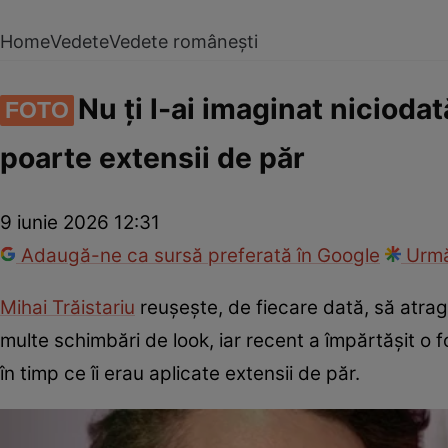
Home
Vedete
Vedete românești
Nu ți l-ai imaginat nicioda
FOTO
poarte extensii de păr
9 iunie 2026 12:31
Adaugă-ne ca sursă preferată în Google
Urmă
Mihai Trăistariu
reușește, de fiecare dată, să atragă 
multe schimbări de look, iar recent a împărtășit o 
în timp ce îi erau aplicate extensii de păr.