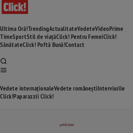
Ultima Oră!
Trending
Actualitate
Vedete
Video
Prime
Time
Sport
Stil de viață
Click! Pentru Femei
Click!
Sănătate
Click! Poftă Bună!
Contact
Vedete internaționale
Vedete românești
Interviurile
Click!
Paparazzii Click!