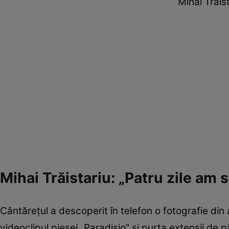
Mihai Trăist
Mihai Trăistariu: „Patru zile am 
Cântărețul a descoperit în telefon o fotografie din
videoclipul piesei „Paradisio” și purta extensii de