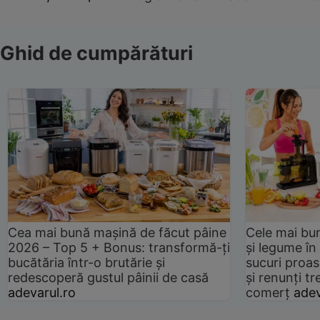
Ghid de cumpărături
Cea mai bună mașină de făcut pâine
Cele mai bu
2026 – Top 5 + Bonus: transformă-ți
și legume în
bucătăria într-o brutărie și
sucuri proas
redescoperă gustul pâinii de casă
și renunți tr
adevarul.ro
comerț
adev