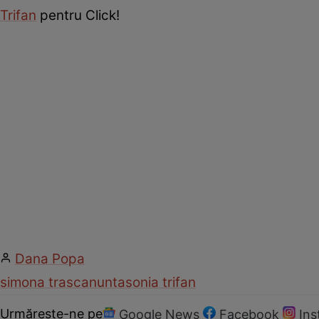
Trifan
pentru Click!
Dana Popa
simona trasca
nunta
sonia trifan
Urmărește-ne pe
Google News
Facebook
In