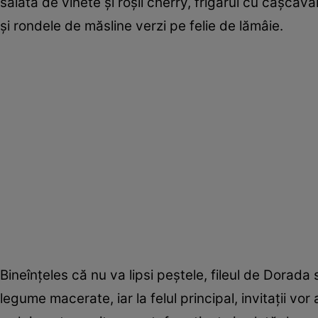
salată de vinete și roșii cherry, frigărui cu cașcava
și rondele de măsline verzi pe felie de lămâie.
Bineînțeles că nu va lipsi peștele, fileul de Dorad
legume macerate, iar la felul principal, invitații 