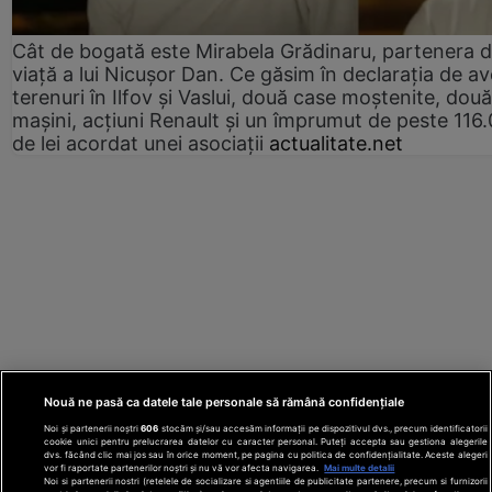
Cât de bogată este Mirabela Grădinaru, partenera 
viață a lui Nicușor Dan. Ce găsim în declarația de av
terenuri în Ilfov și Vaslui, două case moștenite, două
mașini, acțiuni Renault și un împrumut de peste 116
de lei acordat unei asociații
actualitate.net
Nouă ne pasă ca datele tale personale să rămână confidențiale
Noi și partenerii noștri
606
stocăm și/sau accesăm informații pe dispozitivul dvs., precum identificatorii
cookie unici pentru prelucrarea datelor cu caracter personal. Puteți accepta sau gestiona alegerile
dvs. făcând clic mai jos sau în orice moment, pe pagina cu politica de confidențialitate. Aceste alegeri
vor fi raportate partenerilor noștri și nu vă vor afecta navigarea.
Mai multe detalii
Noi si partenerii nostri (retelele de socializare si agentiile de publicitate partenere, precum si furnizorii