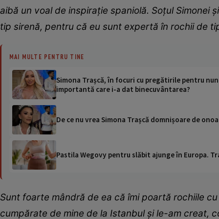
aibă un voal de inspirație spaniolă. Soțul Simonei ș
tip sirenă, pentru că eu sunt expertă în rochii de ti
MAI MULTE PENTRU TINE
Simona Trașcă, în focuri cu pregătirile pentru nun
importantă care i-a dat binecuvântarea?
De ce nu vrea Simona Trașcă domnișoare de onoare
Pastila Wegovy pentru slăbit ajunge în Europa. Tr
Sunt foarte mândră de ea că îmi poartă rochiile cu
cumpărate de mine de la Istanbul și le-am creat, c