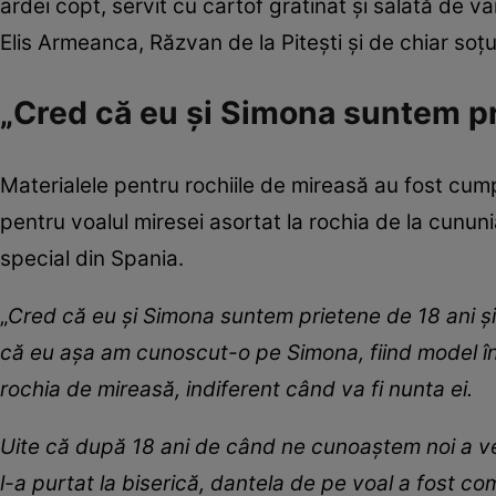
ardei copt, servit cu cartof gratinat și salată de v
Elis Armeanca, Răzvan de la Pitești și de chiar soțu
„Cred că eu și Simona suntem pr
Materialele pentru rochiile de mireasă au fost cump
pentru voalul miresei asortat la rochia de la cunun
special din Spania.
„
Cred că eu și Simona suntem prietene de 18 ani ș
că eu așa am cunoscut-o pe Simona, fiind model în 
rochia de mireasă, indiferent când va fi nunta ei.
Uite că după 18 ani de când ne cunoaștem noi a veni
l-a purtat la biserică, dantela de pe voal a fost c