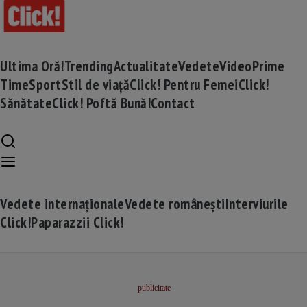
Ultima Oră!
Trending
Actualitate
Vedete
Video
Prime
Time
Sport
Stil de viață
Click! Pentru Femei
Click!
Sănătate
Click! Poftă Bună!
Contact
Vedete internaționale
Vedete românești
Interviurile
Click!
Paparazzii Click!