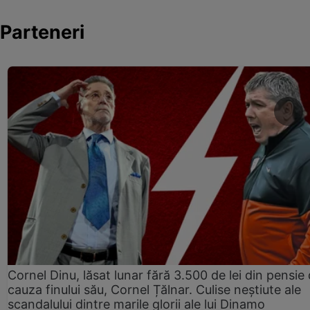
Parteneri
Cornel Dinu, lăsat lunar fără 3.500 de lei din pensie 
cauza finului său, Cornel Țălnar. Culise neștiute ale
scandalului dintre marile glorii ale lui Dinamo