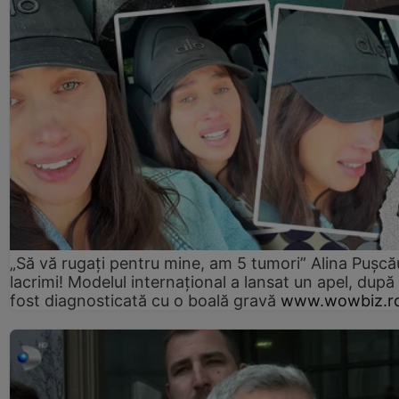
„Să vă rugați pentru mine, am 5 tumori” Alina Pușcău
lacrimi! Modelul internațional a lansat un apel, după
fost diagnosticată cu o boală gravă
www.wowbiz.r