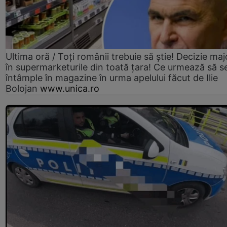
Ultima oră / Toți românii trebuie să știe! Decizie maj
în supermarketurile din toată țara! Ce urmează să s
întâmple în magazine în urma apelului făcut de Ilie
Bolojan
www.unica.ro