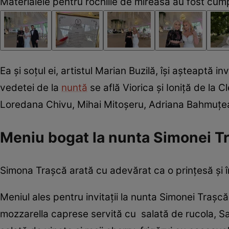
Materialele pentru rochiile de mireasă au fost cump
Ea și soțul ei, artistul Marian Buzilă, își așteaptă in
vedetei de la
nuntă
se află Viorica și Ioniță de la
Loredana Chivu, Mihai Mitoșeru, Adriana Bahmuțean
Meniu bogat la nunta Simonei Tr
Simona Trașcă arată cu adevărat ca o prințesă și în 
Meniul ales pentru invitații la nunta Simonei Trașcă
mozzarella caprese servită cu salată de rucola, Sa