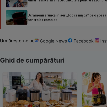
Mihai Trăistariu a făcut calculele pentru sezonul e
Ucrainenii aruncă în aer „tot ce mișcă” pe o șose
controlat complet
Urmărește-ne pe
Google News
Facebook
In
Ghid de cumpărături