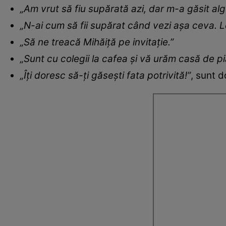
„Am vrut să fiu supărată azi, dar m-a găsit alg
„N-ai cum să fii supărat când vezi așa ceva. 
„Să ne treacă Mihăiță pe invitație.”
„Sunt cu colegii la cafea și vă urăm casă de pi
„Îți doresc să-ți găsești fata potrivită!”
, sunt d