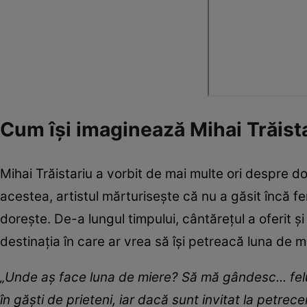
Cum își imaginează Mihai Trăist
Mihai Trăistariu a vorbit de mai multe ori despre do
acestea, artistul mărturisește că nu a găsit încă fem
dorește. De-a lungul timpului, cântărețul a oferit ș
destinația în care ar vrea să își petreacă luna de 
„Unde aș face luna de miere? Să mă gândesc... felul 
în găști de prieteni, iar dacă sunt invitat la petre