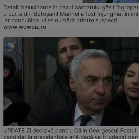
Detalii halucinante în cazul bărbatului găsit îngropat
o curte din Botoșani! Marinel a fost înjunghiat în ini
iar concubina lui se numără printre suspecți
www.wowbiz.ro
UPDATE Zi decisivă pentru Călin Georgescu! Fostul
candidat la prezidențiale află dacă va fi judecat pen