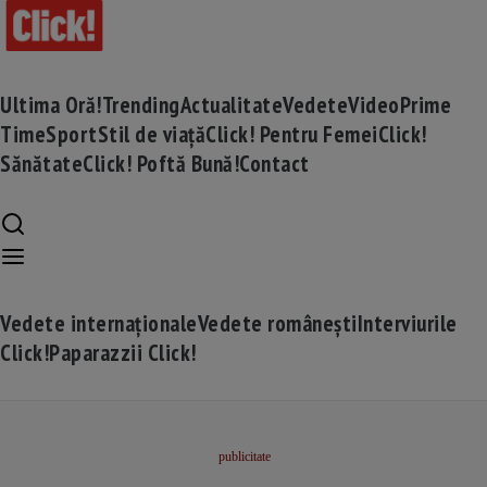
Ultima Oră!
Trending
Actualitate
Vedete
Video
Prime
Time
Sport
Stil de viață
Click! Pentru Femei
Click!
Sănătate
Click! Poftă Bună!
Contact
Vedete internaționale
Vedete românești
Interviurile
Click!
Paparazzii Click!