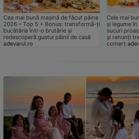
Cea mai bună mașină de făcut pâine
Cele mai bu
2026 – Top 5 + Bonus: transformă-ți
și legume în
bucătăria într-o brutărie și
sucuri proas
redescoperă gustul pâinii de casă
și renunți tr
adevarul.ro
comerț
adev