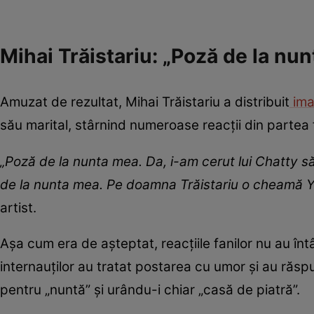
Mihai Trăistariu: „Poză de la nu
Amuzat de rezultat, Mihai Trăistariu a distribuit
ima
său marital, stârnind numeroase reacții din partea f
„Poză de la nunta mea. Da, i-am cerut lui Chatty să
de la nunta mea. Pe doamna Trăistariu o cheamă Yzar
artist.
Așa cum era de așteptat, reacțiile fanilor nu au în
internauților au tratat postarea cu umor și au răspu
pentru „nuntă” și urându-i chiar „casă de piatră”.