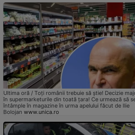
Ultima oră / Toți românii trebuie să știe! Decizie maj
în supermarketurile din toată țara! Ce urmează să s
întâmple în magazine în urma apelului făcut de Ilie
Bolojan
www.unica.ro