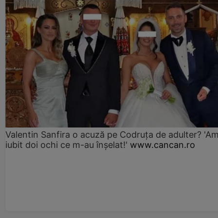
Valentin Sanfira o acuză pe Codruța de adulter? 'A
iubit doi ochi ce m-au înșelat!'
www.cancan.ro