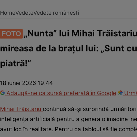
Home
Vedete
Vedete românești
„Nunta” lui Mihai Trăistari
FOTO
mireasa de la brațul lui: „Sunt c
piatră!”
18 iunie 2026 19:44
Adaugă-ne ca sursă preferată în Google
Urmă
Mihai Trăistariu
continuă să-și surprindă urmăritorii
inteligența artificială pentru a genera o imagine i
avut loc în realitate. Pentru ca tabloul să fie comple