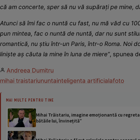
că am concerte, sper să nu vă supărați pe mine, dar
Atunci să îmi fac o nuntă cu fast, nu mă văd cu 1000
pun mintea, fac o nuntă de nuntă, dar nu sunt stilul,
romantică, nu știu într-un Paris, într-o Roma. Noi do
liniște aș căuta la mine în luna de miere”
, spunea de
Andreea Dumitru
mihai traistariu
nunta
inteligenta artificiala
foto
MAI MULTE PENTRU TINE
Mihai Trăistariu, imagine emoționantă cu regretat
bătăile lui, învinețită”