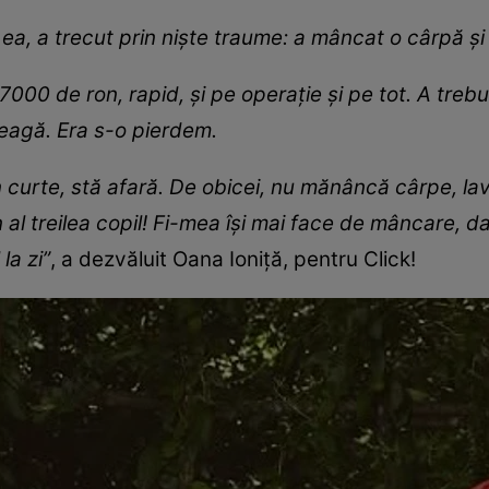
a, a trecut prin niște traume: a mâncat o cârpă și 
 7000 de ron, rapid, și pe operație și pe tot. A tre
reagă. Era s-o pierdem.
 curte, stă afară. De obicei, nu mănâncă cârpe, la
n al treilea copil! Fi-mea își mai face de mâncare, d
la zi”
, a dezvăluit Oana Ioniță, pentru Click!