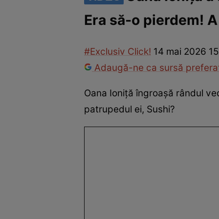
Era să-o pierdem! A
Vedete internaționale
Vedete românești
Interviurile Cli
#Exclusiv Click!
14 mai 2026 15
Adaugă-ne ca sursă preferat
Oana Ioniță îngroașă rândul v
patrupedul ei, Sushi?