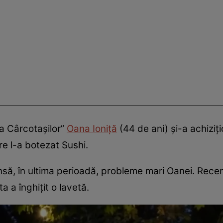
a Cârcotașilor”
Oana Ioniță
(44 de ani) și-a achiziț
e l-a botezat Sushi.
însă, în ultima perioadă, probleme mari Oanei. Rece
a a înghițit o lavetă.