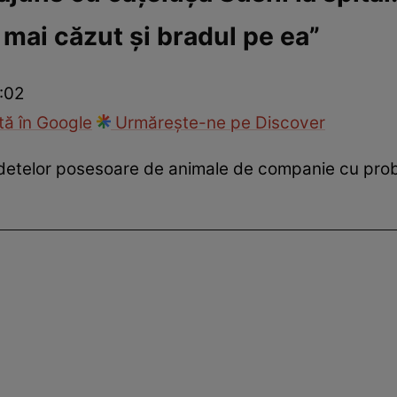
 mai căzut și bradul pe ea”
ck!
Paparazzii Click!
:02
ă în Google
Urmărește-ne pe Discover
edetelor posesoare de animale de companie cu pro