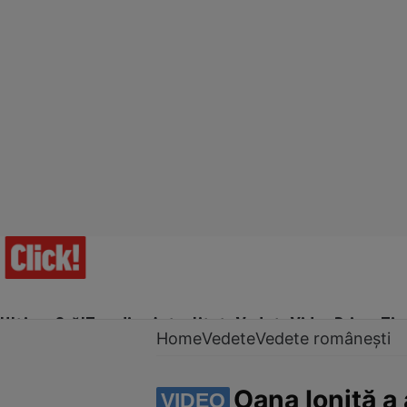
Ultima Oră!
Trending
Actualitate
Vedete
Video
Prime Ti
Home
Vedete
Vedete românești
Oana Ioniță a 
VIDEO