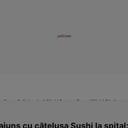
me
Sport
Stil de viață
Click! Pentru Femei
Click! Sănătate
ajuns cu cățelușa Sushi la spital: