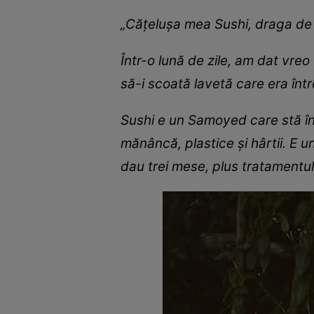
„Cățelușa mea Sushi, draga de e
Într-o lună de zile, am dat vreo
să-i scoată lavetă care era înt
Sushi e un Samoyed care stă în
mănâncă, plastice și hârtii. E u
dau trei mese, plus tratamentul 