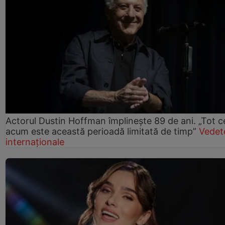
Actorul Dustin Hoffman împlinește 89 de ani. „Tot 
acum este această perioadă limitată de timp”
Vedet
internaționale