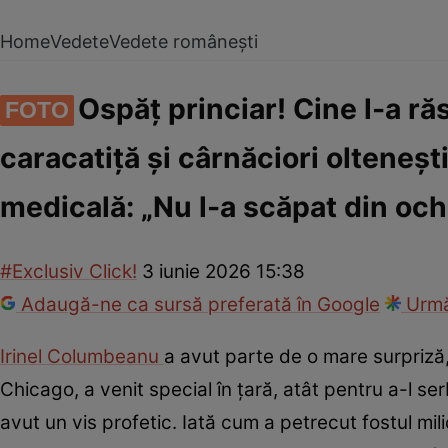
Home
Vedete
Vedete românești
Ospăț princiar! Cine l-a ră
FOTO
caracatiță și cârnăciori oltenești,
medicală: „Nu l-a scăpat din och
#Exclusiv Click!
3 iunie 2026 15:38
Adaugă-ne ca sursă preferată în Google
Urmă
Irinel Columbeanu
a avut parte de o mare surpriză, 
Chicago, a venit special în țară, atât pentru a-l se
avut un vis profetic. Iată cum a petrecut fostul milion