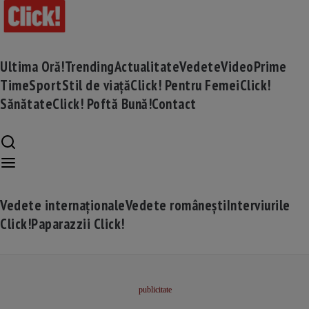
Ultima Oră!
Trending
Actualitate
Vedete
Video
Prime
Time
Sport
Stil de viață
Click! Pentru Femei
Click!
Sănătate
Click! Poftă Bună!
Contact
Vedete internaționale
Vedete românești
Interviurile
Click!
Paparazzii Click!