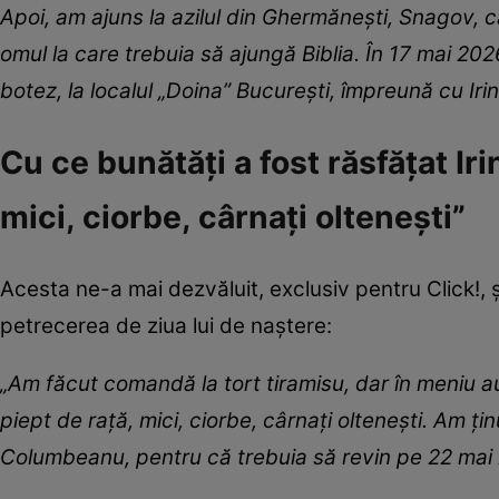
Apoi, am ajuns la azilul din Ghermănești, Snagov, c
omul la care trebuia să ajungă Biblia. În 17 mai 20
botez, la localul „Doina” București, împreună cu Iri
Cu ce bunătăți a fost răsfățat Ir
mici, ciorbe, cârnați oltenești”
Acesta ne-a mai dezvăluit, exclusiv pentru Click!, ș
petrecerea de ziua lui de naștere:
„Am făcut comandă la tort tiramisu, dar în meniu au ma
piept de rață, mici, ciorbe, cârnați oltenești. Am țin
Columbeanu, pentru că trebuia să revin pe 22 mai