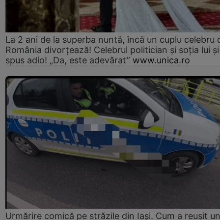
La 2 ani de la superba nuntă, încă un cuplu celebru 
România divorțează! Celebrul politician și soția lui ș
spus adio! „Da, este adevărat”
www.unica.ro
Urmărire comică pe străzile din Iași. Cum a reușit u