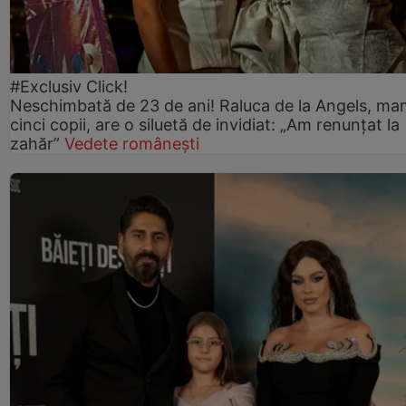
#Exclusiv Click!
Neschimbată de 23 de ani! Raluca de la Angels, ma
cinci copii, are o siluetă de invidiat: „Am renunțat la
zahăr”
Vedete românești