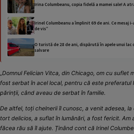
Irina Columbeanu, copia fidelă a mamei sale! A atra
Irinel Columbeanu a împlinit 69 de ani. Ce mesaj i-a
de vis”
O turistă de 28 de ani, dispărută în apele unui lac 
salvare
„Domnul Felician Vitca, din Chicago, om cu suflet ma
fost serbat în acel local, pentru că este preferatul lu
părinții, când aveau de serbat în familie.
De altfel, toți chelnerii îl cunosc, a venit adesea, 
tort delicios, a suflat în lumânări, a fost fericit. Am
făcea rău să îl ajute. Ținând cont că Irinel Columb