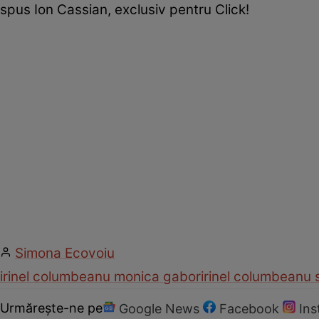
spus Ion Cassian, exclusiv pentru Click!
Simona Ecovoiu
irinel columbeanu monica gabor
irinel columbeanu s
Urmărește-ne pe
Google News
Facebook
In