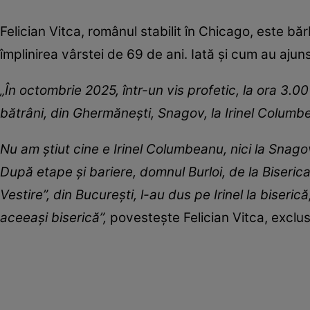
Felician Vitca, românul stabilit în Chicago, este bărb
împlinirea vârstei de 69 de ani. Iată și cum au aju
„În octombrie 2025, într-un vis profetic, la ora 3.00 
bătrâni, din Ghermănești, Snagov, la Irinel Columb
Nu am știut cine e Irinel Columbeanu, nici la Snagov
După etape și bariere, domnul Burloi, de la Biseri
Vestire”, din București, l-au dus pe Irinel la biseric
aceeași biserică”,
povestește Felician Vitca, exclus