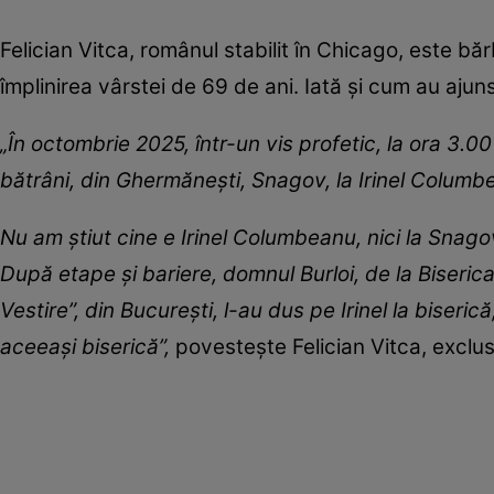
Felician Vitca, românul stabilit în Chicago, este bărb
împlinirea vârstei de 69 de ani. Iată și cum au aju
„În octombrie 2025, într-un vis profetic, la ora 3.00 
bătrâni, din Ghermănești, Snagov, la Irinel Columb
Nu am știut cine e Irinel Columbeanu, nici la Snagov
După etape și bariere, domnul Burloi, de la Biseri
Vestire”, din București, l-au dus pe Irinel la biseric
aceeași biserică”,
povestește Felician Vitca, exclus