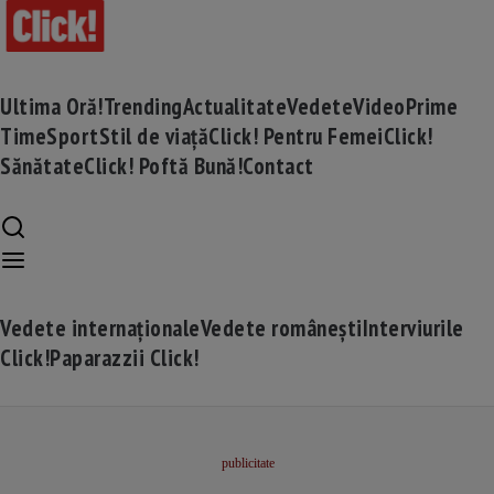
Ultima Oră!
Trending
Actualitate
Vedete
Video
Prime
Time
Sport
Stil de viață
Click! Pentru Femei
Click!
Sănătate
Click! Poftă Bună!
Contact
Vedete internaționale
Vedete românești
Interviurile
Click!
Paparazzii Click!