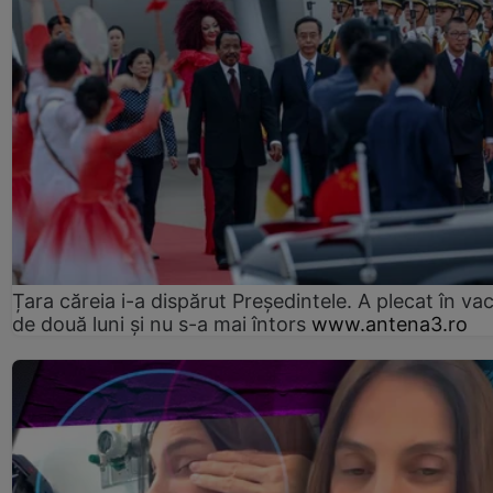
Țara căreia i-a dispărut Președintele. A plecat în va
de două luni și nu s-a mai întors
www.antena3.ro