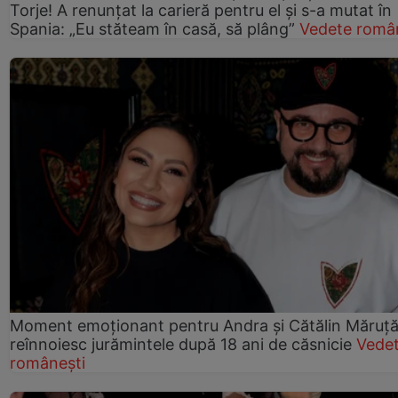
Torje! A renunțat la carieră pentru el și s-a mutat în
Spania: „Eu stăteam în casă, să plâng”
Vedete româ
Moment emoționant pentru Andra și Cătălin Măruță!
reînnoiesc jurămintele după 18 ani de căsnicie
Vede
românești