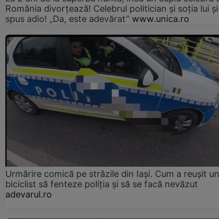
România divorțează! Celebrul politician și soția lui ș
spus adio! „Da, este adevărat”
www.unica.ro
Urmărire comică pe străzile din Iași. Cum a reușit u
biciclist să fenteze poliția și să se facă nevăzut
adevarul.ro