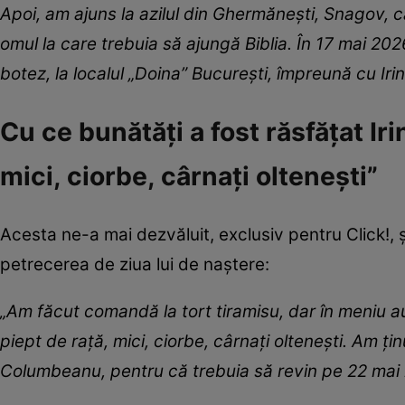
Apoi, am ajuns la azilul din Ghermănești, Snagov, c
omul la care trebuia să ajungă Biblia. În 17 mai 20
botez, la localul „Doina” București, împreună cu Iri
Cu ce bunătăți a fost răsfățat Ir
mici, ciorbe, cârnați oltenești”
Acesta ne-a mai dezvăluit, exclusiv pentru Click!, ș
petrecerea de ziua lui de naștere:
„Am făcut comandă la tort tiramisu, dar în meniu au ma
piept de rață, mici, ciorbe, cârnați oltenești. Am țin
Columbeanu, pentru că trebuia să revin pe 22 mai