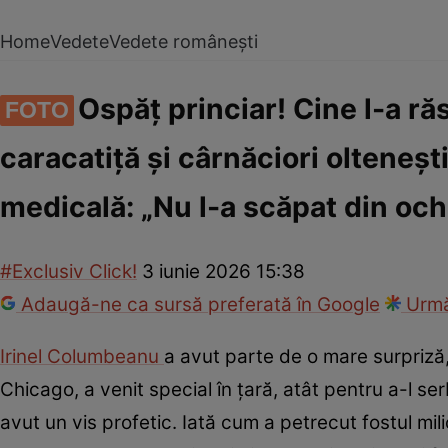
Home
Vedete
Vedete românești
Ospăț princiar! Cine l-a ră
FOTO
caracatiță și cârnăciori oltenești,
medicală: „Nu l-a scăpat din och
#Exclusiv Click!
3 iunie 2026 15:38
Adaugă-ne ca sursă preferată în Google
Urmă
Irinel Columbeanu
a avut parte de o mare surpriză, 
Chicago, a venit special în țară, atât pentru a-l se
avut un vis profetic. Iată cum a petrecut fostul milion