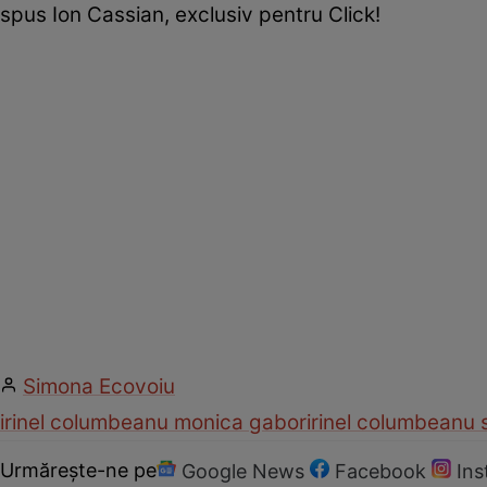
spus Ion Cassian, exclusiv pentru Click!
Simona Ecovoiu
irinel columbeanu monica gabor
irinel columbeanu s
Urmărește-ne pe
Google News
Facebook
In