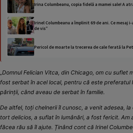
Irina Columbeanu, copia fidelă a mamei sale! A atra
Irinel Columbeanu a împlinit 69 de ani. Ce mesaj i-a
de vis”
Pericol de moarte la trecerea de cale ferată la Pet
„Domnul Felician Vitca, din Chicago, om cu suflet ma
fost serbat în acel local, pentru că este preferatul lu
părinții, când aveau de serbat în familie.
De altfel, toți chelnerii îl cunosc, a venit adesea, 
tort delicios, a suflat în lumânări, a fost fericit. Am
făcea rău să îl ajute. Ținând cont că Irinel Columb