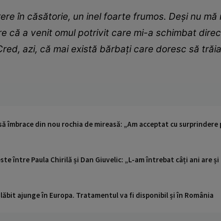
rere în căsătorie, un inel foarte frumos. Deși nu 
re că a venit omul potrivit care mi-a schimbat direc
 Cred, azi, că mai există bărbați care doresc să trăi
ă să îmbrace din nou rochia de mireasă: „Am acceptat cu surprinder
te între Paula Chirilă și Dan Giuvelic: „L-am întrebat câți ani are și
ăbit ajunge în Europa. Tratamentul va fi disponibil și în România