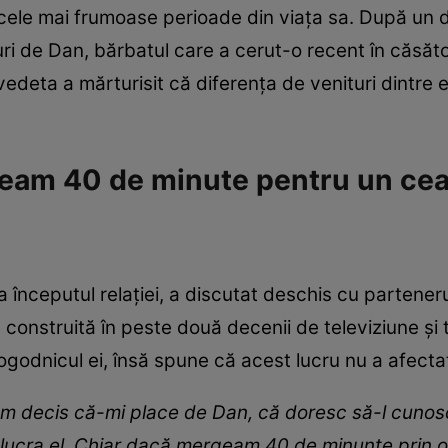
cele mai frumoase perioade din viața sa. După un di
ături de Dan, bărbatul care a cerut-o recent în căsăt
vedeta a mărturisit că diferența de venituri dintre 
geam 40 de minute pentru un cea
la începutul relației, a discutat deschis cu partener
ă construită în peste două decenii de televiziune și
ogodnicul ei, însă spune că acest lucru nu a afectat
am decis că-mi place de Dan, că doresc să-l cunosc 
ucra el. Chiar dacă mergeam 40 de minunte prin o