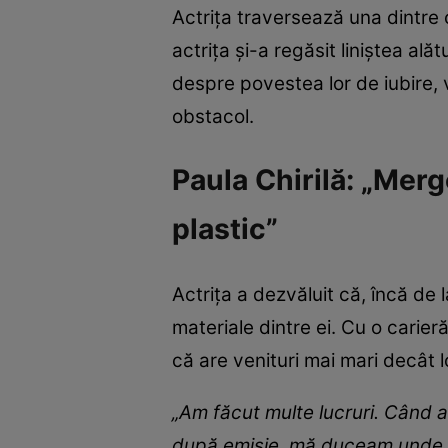
Actrița traversează una dintre 
actrița și-a regăsit liniștea al
despre povestea lor de iubire, 
obstacol.
Paula Chirilă: „Mer
plastic”
Actrița a dezvăluit că, încă de 
materiale dintre ei. Cu o carier
că are venituri mai mari decât l
„Am făcut multe lucruri. Când 
după emisie, mă duceam unde l