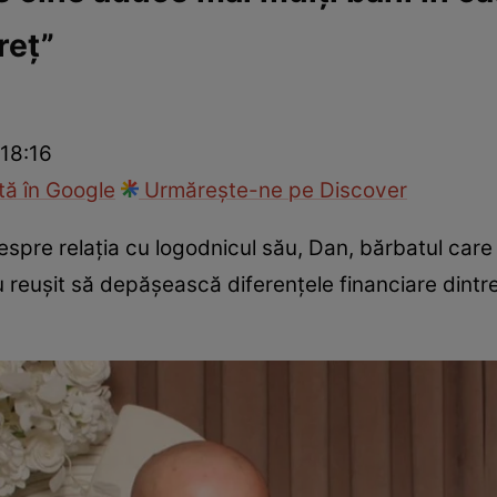
reț”
ck!
Paparazzii Click!
 18:16
ă în Google
Urmărește-ne pe Discover
despre relația cu logodnicul său, Dan, bărbatul care
au reușit să depășească diferențele financiare dintr