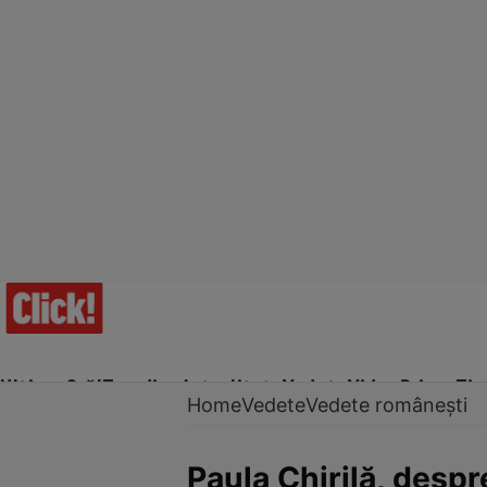
Ultima Oră!
Trending
Actualitate
Vedete
Video
Prime Ti
Home
Vedete
Vedete românești
Paula Chirilă, despr