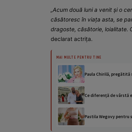
„Acum două luni a venit și o ce
căsătoresc în viața asta, se pa
dragoste, căsătorie, loialitate.
declarat actrița.
MAI MULTE PENTRU TINE
Paula Chirilă, pregătit
Ce diferență de vârstă es
Pastila Wegovy pentru sl