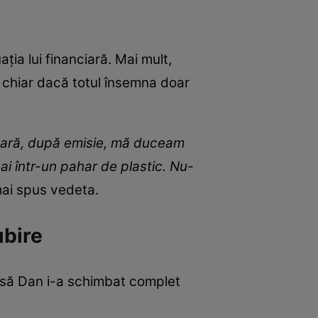
ția lui financiară. Mai mult,
, chiar dacă totul însemna doar
seară, după emisie, mă duceam
i într-un pahar de plastic. Nu-
mai spus vedeta.
ubire
însă Dan i-a schimbat complet