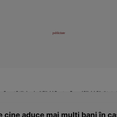
me
Sport
Stil de viață
Click! Pentru Femei
Click! Sănătate
e cine aduce mai mulți bani în ca