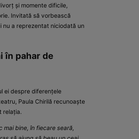
vorț și momente dificile,
orie. Invitată să vorbească
ei nu a reprezentat niciodată un
i în pahar de
ul ei despre diferențele
 teatru, Paula Chirilă recunoaște
 relația.
mai bine, în fiecare seară,
raș să ajung să beau un ceai