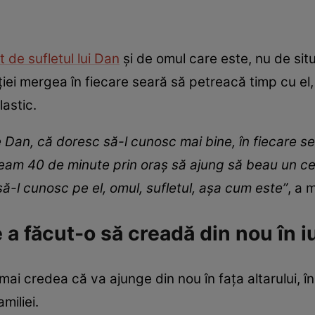
t de sufletul lui Dan
și de omul care este, nu de situa
ției mergea în fiecare seară să petreacă timp cu el
lastic.
Dan, că doresc să-l cunosc mai bine, în fiecare 
eam 40 de minute prin oraș să ajung să beau un cea
să-l cunosc pe el, omul, sufletul, așa cum este”
, a 
 a făcut-o să creadă din nou în i
mai credea că va ajunge din nou în fața altarului, 
miliei.