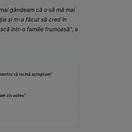
mă mai gândeam că o să mă mai
ția și m-a făcut să cred în
ască într-o familie frumoasă”
, a
e pentru că nu mă așteptam”
 am zis aoleu”