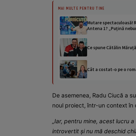
MAI MULTE PENTRU TINE
Mutare spectaculoasă! Ra
Antena 1? „Puțină nebu
Ce spune Cătălin Măruță 
Cât a costat-o pe o româ
De asemenea, Radu Ciucă a subli
noul proiect, într-un context î
„Iar, pentru mine, acest lucru a
introvertit și nu mă deschid chi