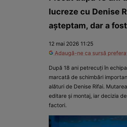
lucreze cu Denise Ri
Vedete internaționale
Vedete românești
Interviurile Cli
așteptam, dar a fos
12 mai 2026 11:25
Adaugă-ne ca sursă preferat
După 18 ani petrecuți în echipa
marcată de schimbări importante
alături de Denise Rifai. Mutare
editare și montaj, iar decizia d
factori.