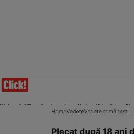
Ultima Oră!
Trending
Actualitate
Vedete
Video
Prime Ti
Home
Vedete
Vedete românești
Plecat după 18 ani 