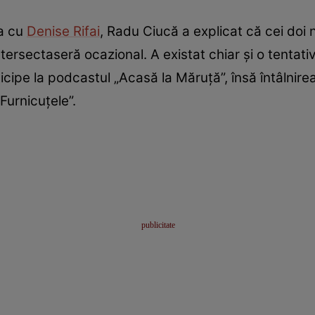
ea cu
Denise Rifai
, Radu Ciucă a explicat că cei doi 
ntersectaseră ocazional. A existat chiar și o tentat
cipe la podcastul „Acasă la Măruță”, însă întâlnirea
Furnicuțele”.