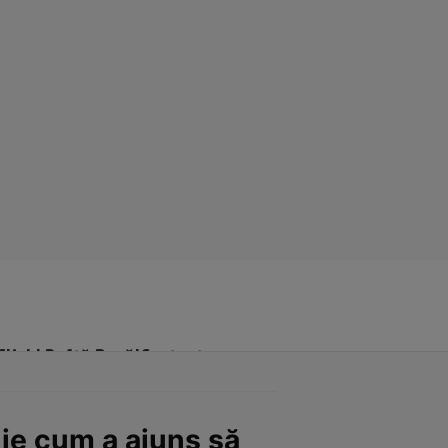
Click! Poftă Bună!
Contact
ie cum a ajuns să