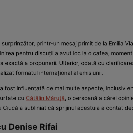
surprinzător, printr-un mesaj primit de la Emilia V
tâlnirea pentru discuții a avut loc la o cafea, moment
ecția exactă a propunerii. Ulterior, odată cu clarifica
lizat formatul internațional al emisiunii.
a fost influențată de mai multe aspecte, inclusiv e
 purtate cu
Cătălin Măruță
, o persoană a cărei opini
Ciucă a subliniat că sprijinul acestuia a contat dec
u Denise Rifai