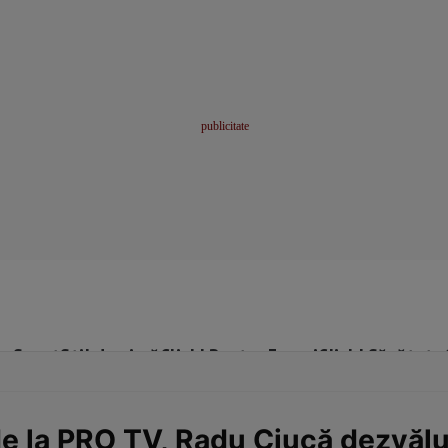
me
Sport
Stil de viață
Click! Pentru Femei
Click! Sănătate
de la PRO TV, Radu Ciucă dezvălu