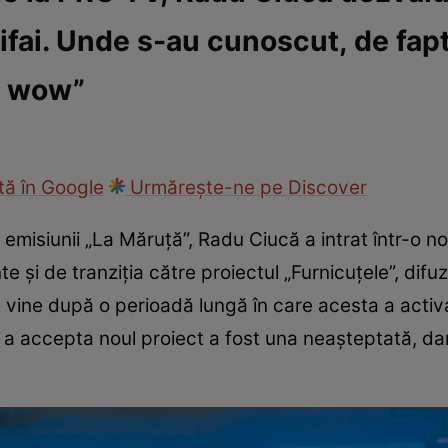
fai. Unde s-au cunoscut, de fapt
ck!
Paparazzii Click!
t wow”
ă în Google
Urmărește-ne pe Discover
 emisiunii „La Măruță”, Radu Ciucă a intrat într-o n
 și de tranziția către proiectul „Furnicuțele”, difu
a vine după o perioadă lungă în care acesta a activ
e a accepta noul proiect a fost una neașteptată, dar