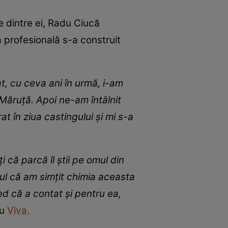
e dintre ei, Radu Ciucă
 profesională s-a construit
, cu ceva ani în urmă, i-am
 Măruță. Apoi ne-am întâlnit
 în ziua castingului și mi s-a
 că parcă îl știi pe omul din
tul că am simțit chimia aceasta
ed că a contat și pentru ea,
ru
Viva.