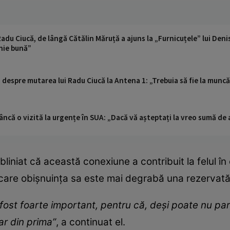
du Ciucă, de lângă Cătălin Măruță a ajuns la „Furnicuțele” lui Denise
nie bună”
despre mutarea lui Radu Ciucă la Antena 1: „Trebuia să fie la muncă 
ncă o vizită la urgențe în SUA: „Dacă vă așteptați la vreo sumă de a
niat că această conexiune a contribuit la felul în c
n care obișnuința sa este mai degrabă una rezervată
 fost foarte important, pentru că, deși poate nu par
ar din prima”
, a continuat el.