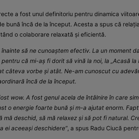
ecte a fost unul definitoriu pentru dinamica viitoar
e bună încă de la început. Acesta a spus că relația
itând o colaborare relaxată și eficientă.
înainte să ne cunoaștem efectiv. La un moment dat
entru că mi-aș fi dorit să vină la noi, la „Acasă la
t câteva vorbe și atât. Ne-am cunoscut cu adevărat
ordinară încă de la început.
st wow. A fost genul acela de întâlnire în care simți
fost o energie foarte bună și m-a ajutat enorm. Fap
ă mă deschid, să mă relaxez și să pot fi natural. Cr
ea ei aceeași deschidere”
, a spus Radu Ciucă pent