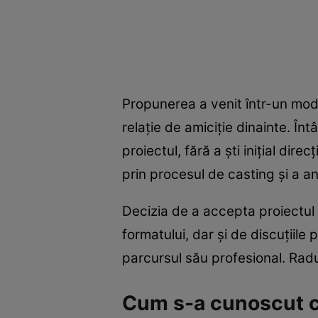
Propunerea a venit într-un mod 
relație de amiciție dinainte. În
proiectul, fără a ști inițial dir
prin procesul de casting și a ana
Decizia de a accepta proiectul 
formatului, dar și de discuțiile
parcursul său profesional. Radu 
Cum s-a cunoscut c