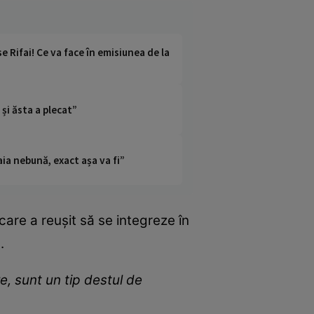
 Rifai! Ce va face în emisiunea de la
și ăsta a plecat”
ia nebună, exact așa va fi”
are a reușit să se integreze în
.
e, sunt un tip destul de