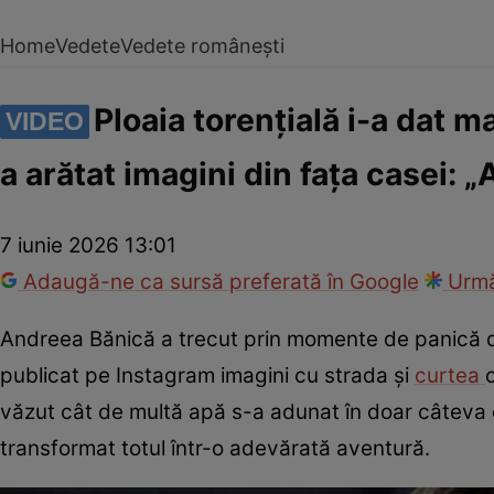
Home
Vedete
Vedete românești
Ploaia torențială i-a dat m
VIDEO
a arătat imagini din fața casei:
7 iunie 2026 13:01
Adaugă-ne ca sursă preferată în Google
Urmă
Andreea Bănică a trecut prin momente de panică du
publicat pe Instagram imagini cu strada și
curtea
văzut cât de multă apă s-a adunat în doar câteva or
transformat totul într-o adevărată aventură.