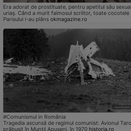
Era adorat de prostituate, pentru apetitul său sexua
uriaș. Când a murit faimosul scriitor, toate cocotele
Parisului l-au plâns
okmagazine.ro
#Comunismul in România
Tragedia ascunsă de regimul comunist: Avionul Ta
prăbușit în Munții Apuseni, în 1970
historia.ro