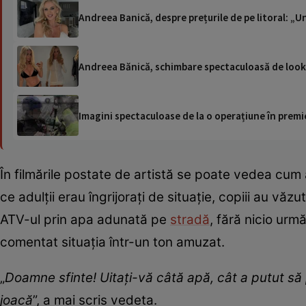
Andreea Banică, despre prețurile de pe litoral: „U
Andreea Bănică, schimbare spectaculoasă de look. A
Imagini spectaculoase de la o operațiune în premie
În filmările postate de artistă se poate vedea cum ap
ce adulții erau îngrijorați de situație, copiii au v
ATV-ul prin apa adunată pe
stradă
, fără nicio ur
comentat situația într-un ton amuzat.
„
Doamne sfinte! Uitați-vă câtă apă, cât a putut să 
joacă
”, a mai scris vedeta.