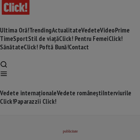
Ultima Oră!
Trending
Actualitate
Vedete
Video
Prime
Time
Sport
Stil de viață
Click! Pentru Femei
Click!
Sănătate
Click! Poftă Bună!
Contact
Vedete internaționale
Vedete românești
Interviurile
Click!
Paparazzii Click!