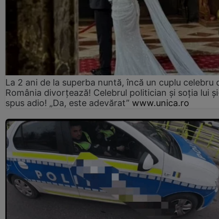
La 2 ani de la superba nuntă, încă un cuplu celebru 
România divorțează! Celebrul politician și soția lui ș
spus adio! „Da, este adevărat”
www.unica.ro