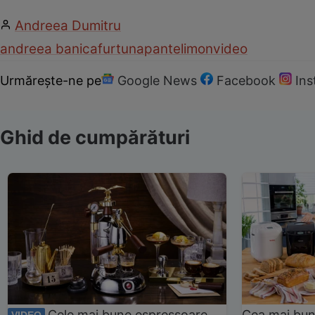
Andreea Dumitru
andreea banica
furtuna
pantelimon
video
Urmărește-ne pe
Google News
Facebook
In
Ghid de cumpărături
Cele mai bune espressoare
Cea mai bun