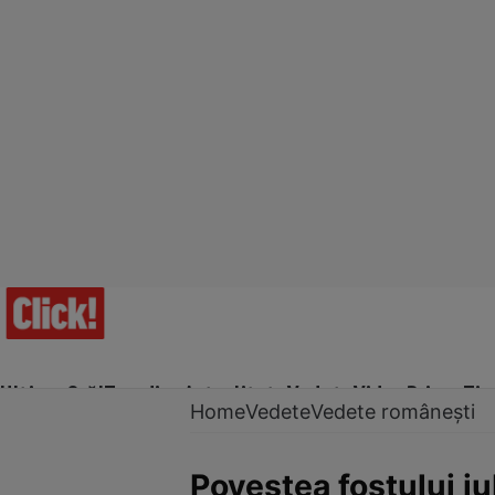
Ultima Oră!
Trending
Actualitate
Vedete
Video
Prime Ti
Home
Vedete
Vedete românești
Povestea fostului i