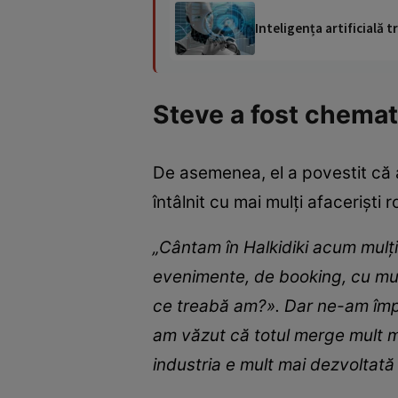
Inteligența artificială
Steve a fost chemat
De asemenea, el a povestit că a
întâlnit cu mai mulți afaceriști
„Cântam în Halkidiki acum mulți 
evenimente, de booking, cu muzi
ce treabă am?». Dar ne-am împri
am văzut că totul merge mult m
industria e mult mai dezvoltată