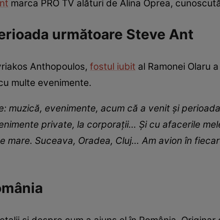
nt
marca PRO TV alături de Alina Oprea, cunoscută 
perioada următoare Steve Ant
yriakos Anthopoulos,
fostul iubit
al Ramonei Olaru a 
 cu multe evenimente.
e: muzică, evenimente, acum că a venit și perioada
enimente private, la corporații… Și cu afacerile me
 de mare. Suceava, Oradea, Cluj… Am avion în fiec
omânia