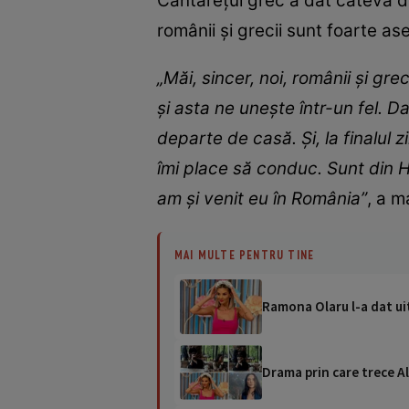
Cântărețul grec a dat câteva det
românii și grecii sunt foarte a
„Măi, sincer, noi, românii și gr
și asta ne unește într-un fel. D
departe de casă. Și, la finalul 
îmi place să conduc. Sunt din H
am și venit eu în România”
, a m
MAI MULTE PENTRU TINE
Ramona Olaru l-a dat uit
Drama prin care trece Al