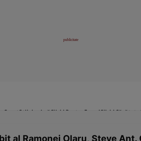
me
Sport
Stil de viață
Click! Pentru Femei
Click! Sănătate
ubit al Ramonei Olaru, Steve Ant.