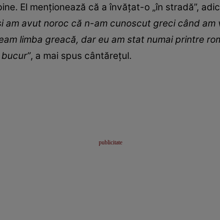
e. El menționează că a învățat-o „în stradă”, adică
și am avut noroc că n-am cunoscut greci când am 
eam limba greacă, dar eu am stat numai printre rom
 bucur”
, a mai spus cântărețul.