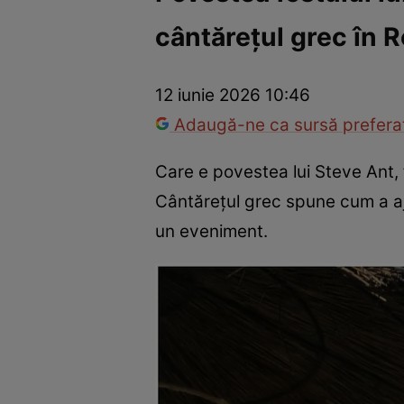
cântărețul grec în 
Vedete internaționale
Vedete românești
Interviurile Cli
12 iunie 2026 10:46
Adaugă-ne ca sursă preferat
Care e povestea lui Steve Ant, 
Cântărețul grec spune cum a aju
un eveniment.