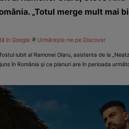
România. „Totul merge mult mai bi
ck!
Paparazzii Click!
ă în Google
Urmărește-ne pe Discover
fostul iubit al Ramonei Olaru, asistenta de la „Neat
ns în România și ce planuri are în perioada următoa