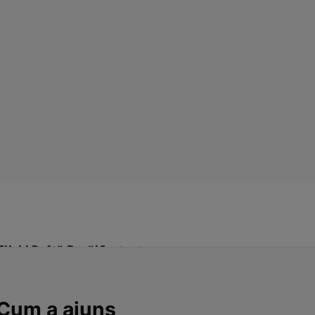
Click! Poftă Bună!
Contact
 Cum a ajuns