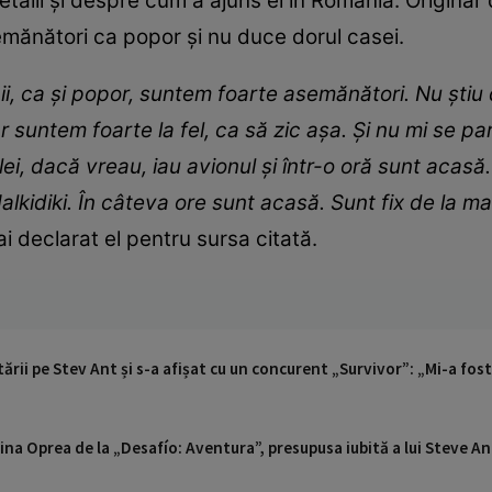
alii și despre cum a ajuns el în România. Originar 
semănători ca popor și nu duce dorul casei.
ecii, ca și popor, suntem foarte asemănători. Nu ști
ar suntem foarte la fel, ca să zic așa. Și nu mi se pa
zilei, dacă vreau, iau avionul și într-o oră sunt aca
alkidiki. În câteva ore sunt acasă. Sunt fix de la m
ai declarat el pentru sursa citată.
ării pe Stev Ant și s-a afișat cu un concurent „Survivor”: „Mi-a fos
ina Oprea de la „Desafío: Aventura”, presupusa iubită a lui Steve A