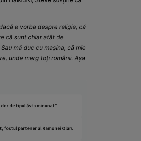
din Halkidiki, Steve susține că
u dacă e vorba despre religie, că
re că sunt chiar atât de
să. Sau mă duc cu mașina, că mie
are, unde merg toți românii. Așa
t dor de tipul ăsta minunat”
nt, fostul partener al Ramonei Olaru