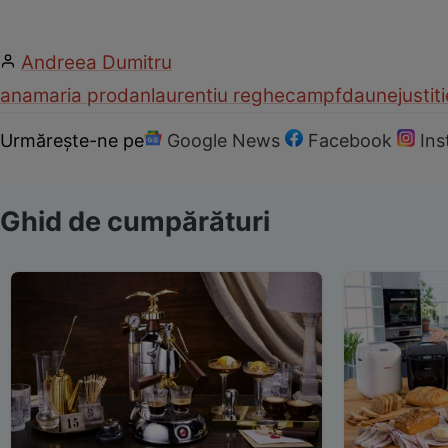
Andreea Dumitru
anamaria prodan
laurentiu reghecampf
daune
justit
Urmărește-ne pe
Google News
Facebook
In
Ghid de cumpărături