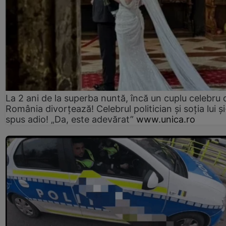
La 2 ani de la superba nuntă, încă un cuplu celebru 
România divorțează! Celebrul politician și soția lui ș
spus adio! „Da, este adevărat”
www.unica.ro