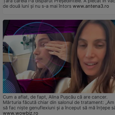
Țara căreia i-a dispărut Președintele. A plecat în va
de două luni și nu s-a mai întors
www.antena3.ro
Cum a aflat, de fapt, Alina Pușcău că are cancer.
Mărturia făcută chiar din salonul de tratament: „Am
să fac niște genuflexiuni și a început să mă înțepe s
www.wowbiz.ro