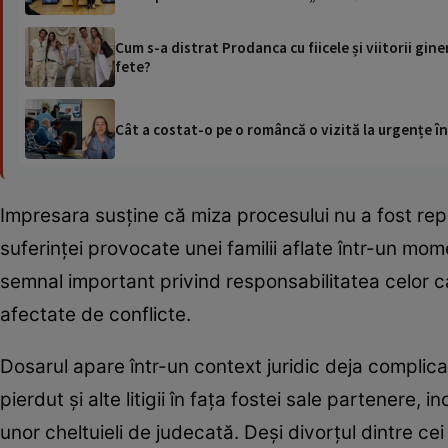
Cum s-a distrat Prodanca cu fiicele și viitorii gin
fete?
Cât a costat-o pe o româncă o vizită la urgențe în
Impresara susține că miza procesului nu a fost re
suferinței provocate unei familii aflate într-un mo
semnal important privind responsabilitatea celor car
afectate de conflicte.
Dosarul apare într-un context juridic deja complicat
pierdut și alte litigii în fața fostei sale partenere, 
unor cheltuieli de judecată. Deși divorțul dintre ce