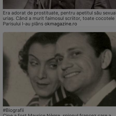
Era adorat de prostituate, pentru apetitul său sexua
uriaș. Când a murit faimosul scriitor, toate cocotele
Parisului l-au plâns
okmagazine.ro
#Biografii
Cine a fost Maurice Nègre, spionul francez care a