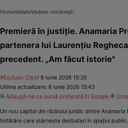
Home
Vedete
Vedete românești
Premieră în justiție. Anamaria P
partenera lui Laurențiu Regheca
precedent. „Am făcut istorie"
#Exclusiv Click!
8 iunie 2026 15:20
Ultima actualizare:
8 iunie 2026 15:43
Adaugă-ne ca sursă preferată în Google
Urmă
Un nou capitol din războiul juridic dintre Anamari
hotărâre care stârnește dezbateri în spațiul publi