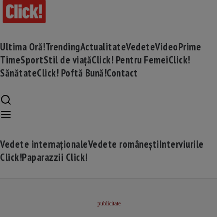
Ultima Oră!
Trending
Actualitate
Vedete
Video
Prime
Time
Sport
Stil de viață
Click! Pentru Femei
Click!
Sănătate
Click! Poftă Bună!
Contact
Vedete internaționale
Vedete românești
Interviurile
Click!
Paparazzii Click!