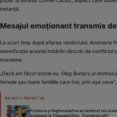
public la adresa Corinei Caciuc, aspect care sublini
instanță.
Mesajul emoționant transmis d
La scurt timp după aflarea verdictului, Anamaria P
semnificația acestei hotărâri dincolo de conflictul 
mondene.
„
Dacă am făcut istorie eu, Oleg Burlacu și domnul 
femeile sau toate familiile care trec prin așa ceva”
MAI MULTE PENTRU TINE
Prodanca și Reghecampf nu au terminat nici acum c
întâmplat la Tribunalul Ilfov: „Îl urmărim silit”