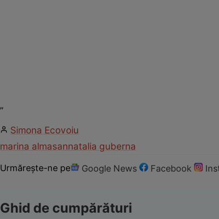
„
Simona Ecovoiu
marina almasan
natalia guberna
Urmărește-ne pe
Google News
Facebook
In
Ghid de cumpărături