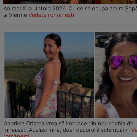
Animal X la Untold 2026. Cu ce se ocupă acum Șopâ
și Vierme
Vedete românești
Gabriela Cristea vrea să îmbrace din nou rochia de
mireasă: „Același mire, doar decorul îl schimbăm”
V
românești