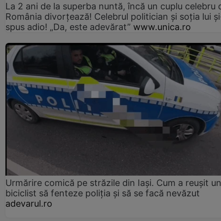
La 2 ani de la superba nuntă, încă un cuplu celebru 
România divorțează! Celebrul politician și soția lui ș
spus adio! „Da, este adevărat”
www.unica.ro
Urmărire comică pe străzile din Iași. Cum a reușit u
biciclist să fenteze poliția și să se facă nevăzut
adevarul.ro