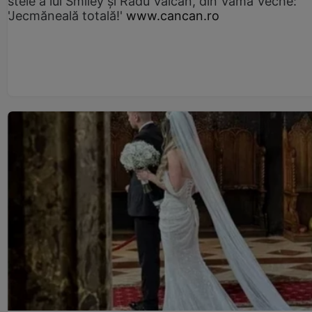
stele a lui Smiley și Radu Vâlcan, din Vama Veche:
'Jecmăneală totală!'
www.cancan.ro