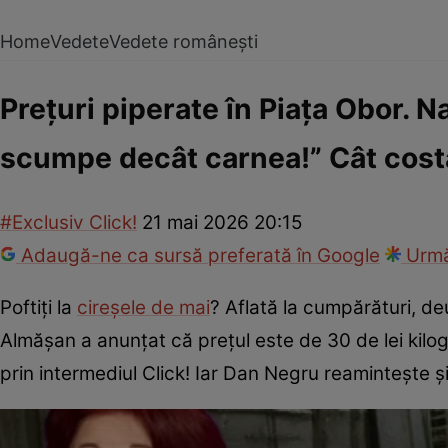
Home
Vedete
Vedete românești
Prețuri piperate în Piața Obor. N
scumpe decât carnea!” Cât cost
#Exclusiv Click!
21 mai 2026 20:15
Adaugă-ne ca sursă preferată în Google
Urmă
Poftiți la
cireșele de mai
? Aflată la cumpărături, de
Almășan a anunțat că prețul este de 30 de lei kilo
prin intermediul Click! Iar Dan Negru reamintește și