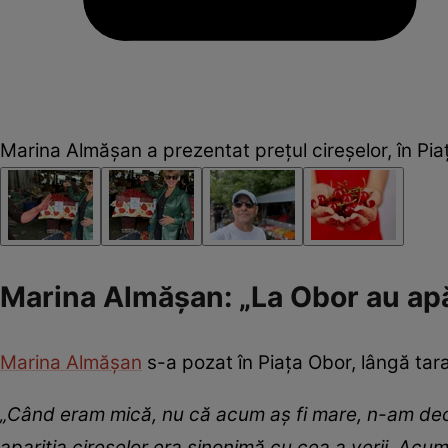
Marina Almășan a prezentat prețul cireșelor, în P
Marina Almășan: „La Obor au apă
Marina Almășan
s-a pozat în Piața Obor, lângă tara
„Când eram mică, nu că acum aș fi mare, n-am decâ
apariția cireșelor era sinonimă cu cea a verii. Acu