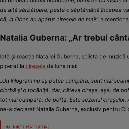
nu primeau numai bomboane, umplute cu vișine și ole
de altă sărbătoare: peste o săptămână începea va
că, la Obor, au apărut cireșele de mai!”,
a menționat
Natalia Guberna: „Ar trebui cântă
Iată și reacția Nataliei Guberna, solista de muzică 
piperat la
cireșele
de luna mai:
„Un kilogram nu aș putea cumpăra, sunt mai scump
ciorbă și o tocăniță, dar, câteva cireșe, așa, de p
tot mai cumpără, de poftă. Este sezonul cireșelor. 
ne-a declarat Natalia Guberna, exclusiv pentru Cli
MAI MULTE PENTRU TINE