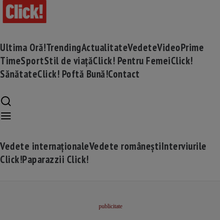
Ultima Oră!
Trending
Actualitate
Vedete
Video
Prime
Time
Sport
Stil de viață
Click! Pentru Femei
Click!
Sănătate
Click! Poftă Bună!
Contact
Vedete internaționale
Vedete românești
Interviurile
Click!
Paparazzii Click!