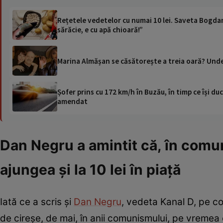
Rețetele vedetelor cu numai 10 lei. Saveta Bogdan:
sărăcie, e cu apă chioară!”
Marina Almășan se căsătorește a treia oară? Unde a
Șofer prins cu 172 km/h în Buzău, în timp ce își duc
amendat
Dan Negru a amintit că, în comu
ajungea și la 10 lei în piață
Iată ce a scris și
Dan Negru
, vedeta Kanal D, pe c
de cireșe, de mai, în anii comunismului, pe vremea