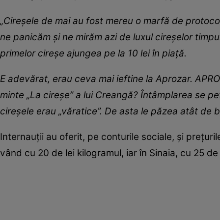
„Cireșele de mai au fost mereu o marfă de protocol
ne panicăm și ne mirăm azi de luxul cireșelor timpuri
primelor cireșe ajungea pe la 10 lei în piață.
E adevărat, erau ceva mai ieftine la Aprozar. APR
minte „La cireșe” a lui Creangă? Întâmplarea se pet
cireșele erau „văratice”. De asta le păzea atât de 
Internauții au oferit, pe conturile sociale, și prețuril
vând cu 20 de lei kilogramul, iar în Sinaia, cu 25 de 