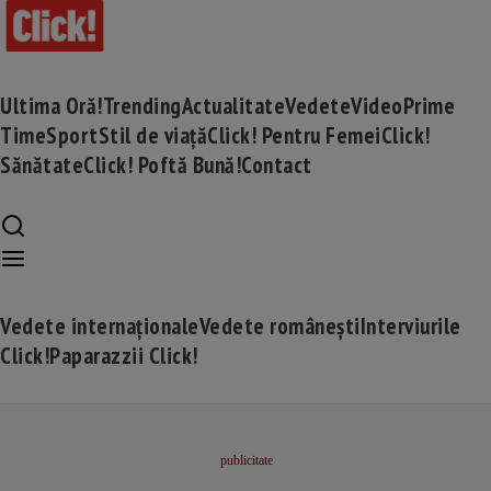
Ultima Oră!
Trending
Actualitate
Vedete
Video
Prime
Time
Sport
Stil de viață
Click! Pentru Femei
Click!
Sănătate
Click! Poftă Bună!
Contact
Vedete internaționale
Vedete românești
Interviurile
Click!
Paparazzii Click!