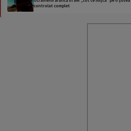
Ucrainenii aruncă în aer „tot ce mișcă” pe o șose
controlat complet