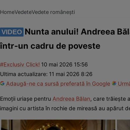
Home
Vedete
Vedete românești
Nunta anului! Andreea Băl
VIDEO
într-un cadru de poveste
#Exclusiv Click!
10 mai 2026 15:56
Ultima actualizare:
11 mai 2026 8:26
Adaugă-ne ca sursă preferată în Google
Urmă
Emoții uriașe pentru
Andreea Bălan
, care trăiește 
imagini cu artista în rochie de mireasă au apărut deja