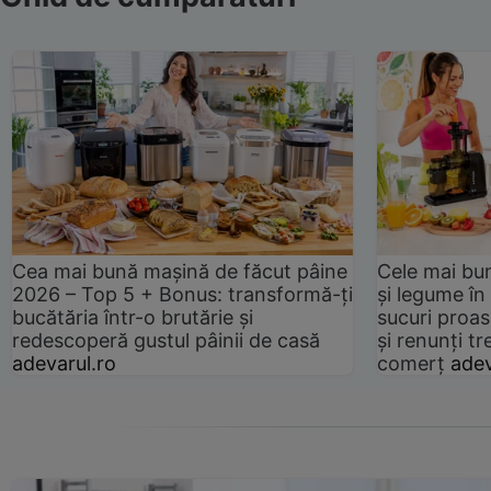
Cea mai bună mașină de făcut pâine
Cele mai bu
2026 – Top 5 + Bonus: transformă-ți
și legume în
bucătăria într-o brutărie și
sucuri proas
redescoperă gustul pâinii de casă
și renunți tr
adevarul.ro
comerț
adev