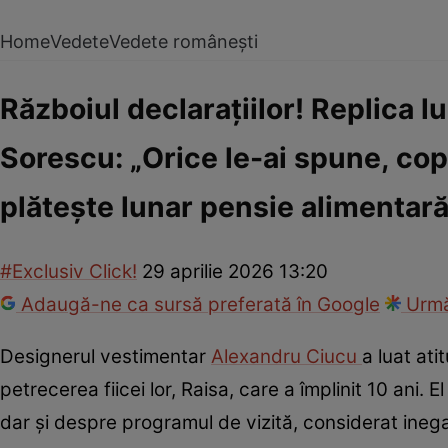
Home
Vedete
Vedete românești
Războiul declarațiilor! Replica 
Sorescu: „Orice le-ai spune, copi
plătește lunar pensie alimentar
#Exclusiv Click!
29 aprilie 2026 13:20
Adaugă-ne ca sursă preferată în Google
Urmă
Designerul vestimentar
Alexandru Ciucu
a luat ati
petrecerea fiicei lor, Raisa, care a împlinit 10 ani. E
dar și despre programul de vizită, considerat inega