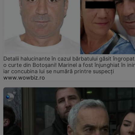
Detalii halucinante în cazul bărbatului găsit îngropat
o curte din Botoșani! Marinel a fost înjunghiat în ini
iar concubina lui se numără printre suspecți
www.wowbiz.ro