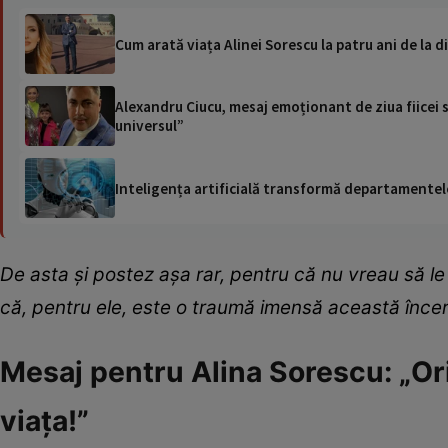
Cum arată viața Alinei Sorescu la patru ani de la d
Alexandru Ciucu, mesaj emoționant de ziua fiicei sa
universul”
Inteligența artificială transformă departamentele
De asta și postez așa rar, pentru că nu vreau să le
că, pentru ele, este o traumă imensă această înce
Mesaj pentru Alina Sorescu: „Ori
viața!”