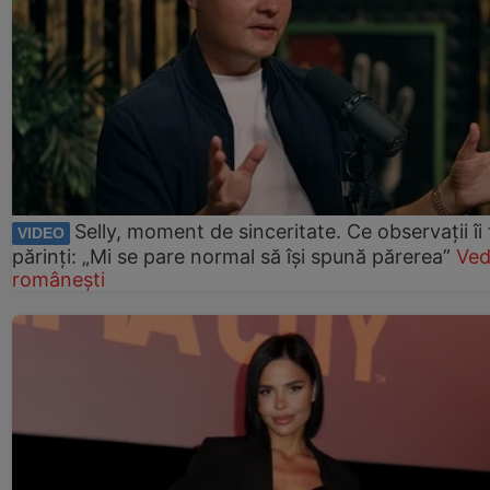
Selly, moment de sinceritate. Ce observații îi
VIDEO
părinți: „Mi se pare normal să își spună părerea”
Ved
românești