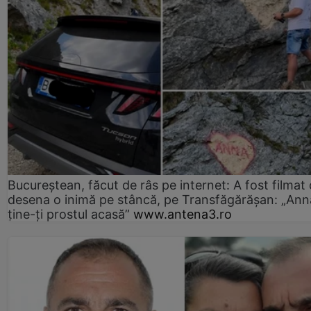
Bucureștean, făcut de râs pe internet: A fost filmat
desena o inimă pe stâncă, pe Transfăgărășan: „Ann
ține-ți prostul acasă”
www.antena3.ro