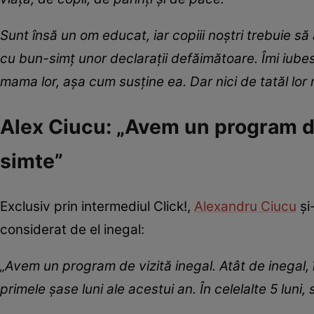
Sunt însă un om educat, iar copiii noștri trebuie 
cu bun-simț unor declarații defăimătoare. Îmi iube
mama lor, așa cum susține ea. Dar nici de tatăl lor
Alex Ciucu: „Avem un program de 
simte”
Exclusiv prin intermediul Click!,
Alexandru Ciucu
și
considerat de el inegal:
„Avem un program de vizită inegal. Atât de inegal, 
primele șase luni ale acestui an. În celelalte 5 luni