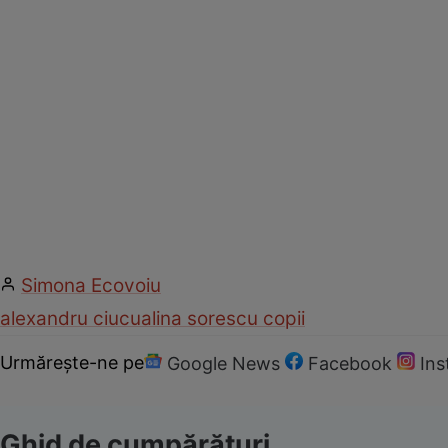
Simona Ecovoiu
alexandru ciucu
alina sorescu copii
Urmărește-ne pe
Google News
Facebook
In
Ghid de cumpărături