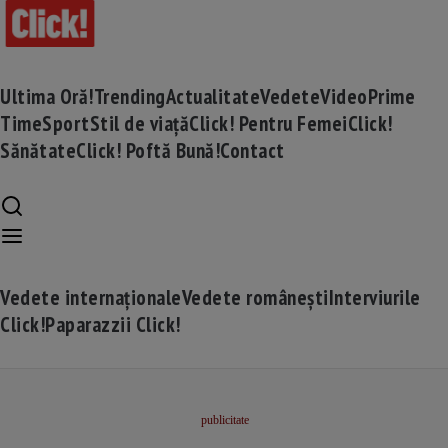
Ultima Oră!
Trending
Actualitate
Vedete
Video
Prime
Time
Sport
Stil de viață
Click! Pentru Femei
Click!
Sănătate
Click! Poftă Bună!
Contact
Vedete internaționale
Vedete românești
Interviurile
Click!
Paparazzii Click!