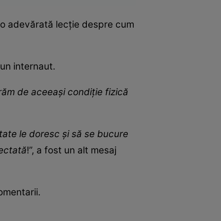
e o adevărată lecție despre cum
s un internaut.
răm de aceeași condiție fizică
ătate le doresc și să se bucure
pectată
!”, a fost un alt mesaj
omentarii.