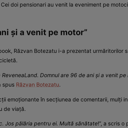
Cei doi pensionari au venit la eveniment pe motocic
ni și a venit pe motor”
book, Răzvan Botezatu i-a prezentat urmăritorilor să
icletă.
i la ReveneaLand. Domnul are 96 de ani și a venit 
 a spus
Răzvan Botezatu
.
cții emoționante în secțiunea de comentarii, mulți i
 de viață.
ic. Jos pălăria pentru ei. Multă sănătate
!”, a scris 