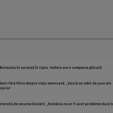
 Botezatu în vacanță în Cipru. Vedeta are o companie plăcută
iri fără filtre despre viața amoroasă: „Există un iubit de șase ani.
ția lor
enerată de secarea Dunării: „România nu ar fi avut probleme dacă tre