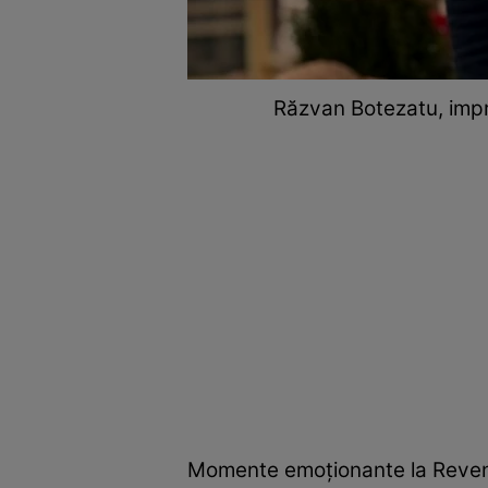
Răzvan Botezatu, impr
Momente emoționante la Revene