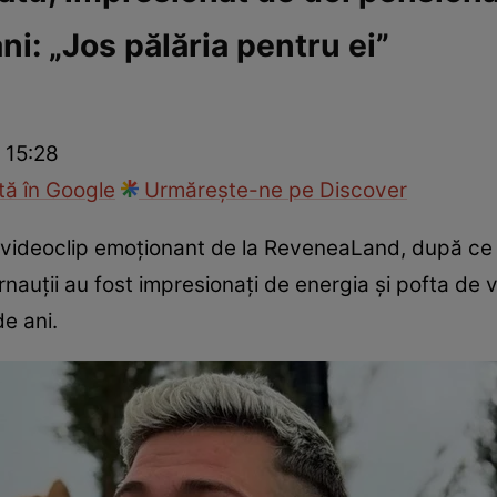
ni: „Jos pălăria pentru ei”
ck!
Paparazzii Click!
 15:28
ă în Google
Urmărește-ne pe Discover
videoclip emoționant de la ReveneaLand, după ce d
ernauții au fost impresionați de energia și pofta de 
de ani.