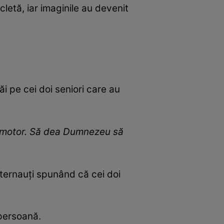
letă, iar imaginile au devenit
i pe cei doi seniori care au
pe motor. Să dea Dumnezeu să
nternauți spunând că cei doi
o persoană.