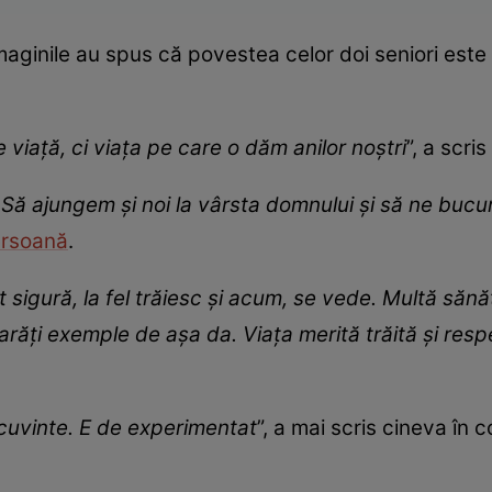
imaginile au spus că povestea celor doi seniori est
viață, ci viața pe care o dăm anilor noștri
”, a scri
! Să ajungem și noi la vârsta domnului și să ne bucu
rsoană
.
nt sigură, la fel trăiesc și acum, se vede. Multă săn
arăți exemple de așa da. Viața merită trăită și res
cuvinte. E de experimentat
”, a mai scris cineva în c