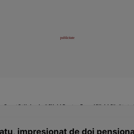
me
Sport
Stil de viață
Click! Pentru Femei
Click! Sănătate
tu, impresionat de doi pensiona