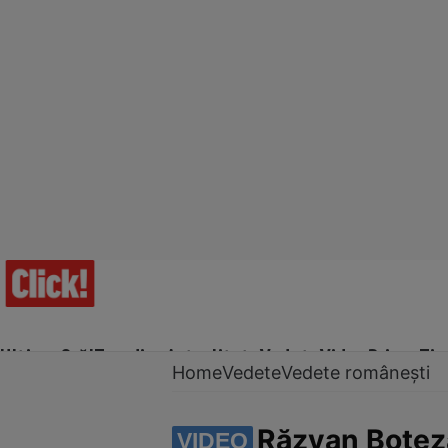
Ultima Oră!
Trending
Actualitate
Vedete
Video
Prime Ti
Home
Vedete
Vedete românești
Răzvan Boteza
VIDEO