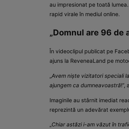
au impresionat pe toată lumea. 
rapid virale în mediul online.
„Domnul are 96 de a
În videoclipul publicat pe Face
ajuns la ReveneaLand pe motoc
„
Avem niște vizitatori special
ajungem ca dumneavoastră
!”,
Imaginile au stârnit imediat rea
reprezintă un adevărat exemplu
„
Chiar astăzi i-am văzut în traf