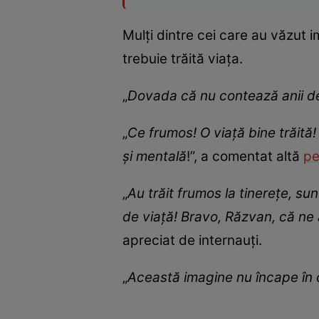
Mulți dintre cei care au văzut 
trebuie trăită viața.
„
Dovada că nu contează anii de 
„
Ce frumos! O viață bine trăită
și mentală
!”, a comentat altă
pe
„
Au trăit frumos la tinerețe, su
de viață! Bravo, Răzvan, că ne 
apreciat de internauți.
„
Această imagine nu încape în 