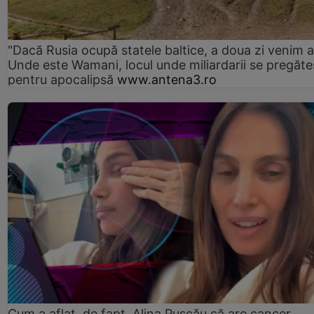
"Dacă Rusia ocupă statele baltice, a doua zi venim ai
Unde este Wamani, locul unde miliardarii se pregăte
pentru apocalipsă
www.antena3.ro
Cum a aflat, de fapt, Alina Pușcău că are cancer.