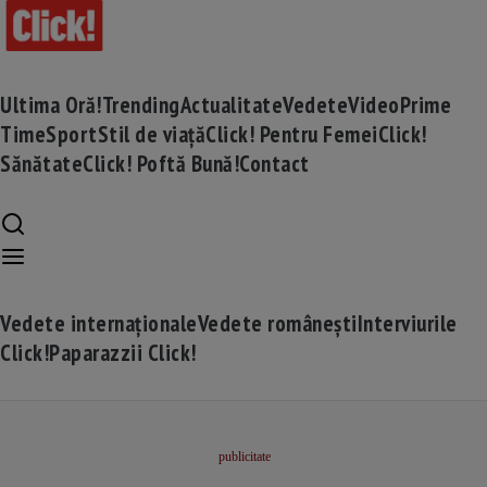
Ultima Oră!
Trending
Actualitate
Vedete
Video
Prime
Time
Sport
Stil de viață
Click! Pentru Femei
Click!
Sănătate
Click! Poftă Bună!
Contact
Vedete internaționale
Vedete românești
Interviurile
Click!
Paparazzii Click!