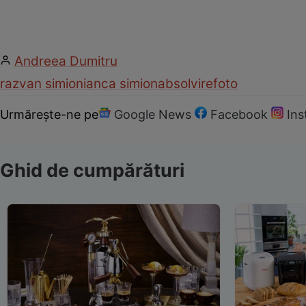
Andreea Dumitru
razvan simion
ianca simion
absolvire
foto
Urmărește-ne pe
Google News
Facebook
In
Ghid de cumpărături