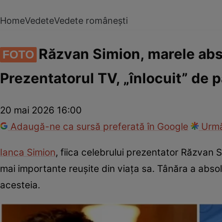
Home
Vedete
Vedete românești
Răzvan Simion, marele absen
FOTO
Prezentatorul TV, „înlocuit” de p
20 mai 2026 16:00
Adaugă-ne ca sursă preferată în Google
Urmă
Ianca Simion
, fiica celebrului prezentator Răzvan Si
mai importante reușite din viața sa. Tânăra a absolvi
acesteia.