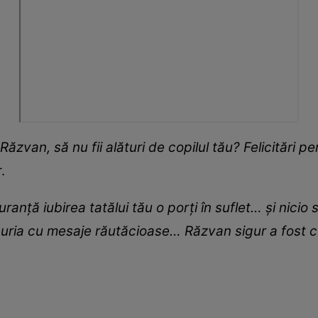
 Răzvan, să nu fii alături de copilul tău? Felicitări 
.
anță iubirea tatălui tău o porți în suflet… și nicio 
uria cu mesaje răutăcioase… Răzvan sigur a fost cu