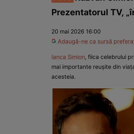
Prezentatorul TV, „î
Vedete internaționale
Vedete românești
Interviurile Cli
20 mai 2026 16:00
Adaugă-ne ca sursă preferat
Ianca Simion
, fiica celebrului 
mai importante reușite din viața 
acesteia.