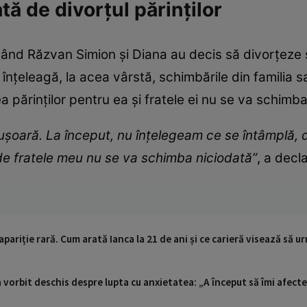
tă de divorțul părinților
când Răzvan Simion și Diana au decis să divorțeze
ă înțeleagă, la acea vârstă, schimbările din familia 
 părinților pentru ea și fratele ei nu se va schimba
ușoară. La început, nu înțelegeam ce se întâmplă, 
ă de fratele meu nu se va schimba niciodată”
, a decl
 apariție rară. Cum arată Ianca la 21 de ani și ce carieră visează să
a vorbit deschis despre lupta cu anxietatea: „A început să îmi afectez