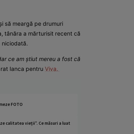
 și să meargă pe drumuri
sa, tânăra a mărturisit recent că
 niciodată.
dar ce am știut mereu a fost că
arat Ianca pentru
Viva.
 urmeze FOTO
e calitatea vieții”. Ce măsuri a luat