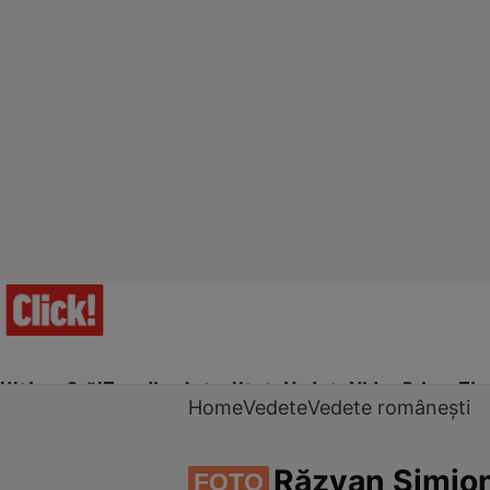
Ultima Oră!
Trending
Actualitate
Vedete
Video
Prime Ti
Home
Vedete
Vedete românești
Răzvan Simion,
FOTO