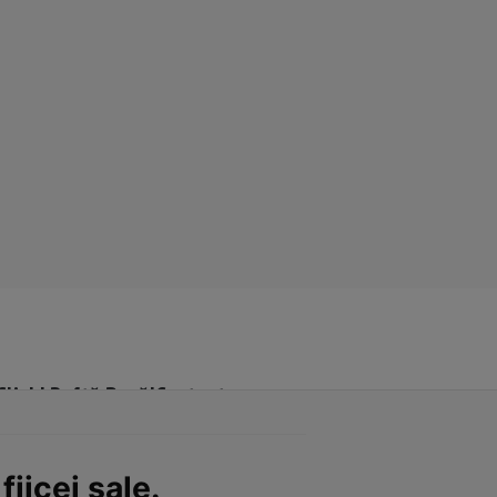
Click! Poftă Bună!
Contact
iicei sale.