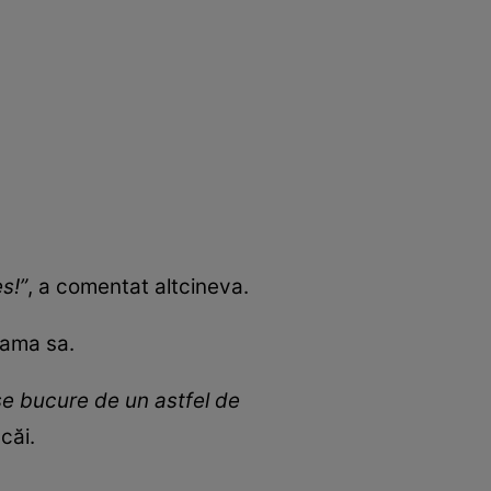
es!”
, a comentat altcineva.
mama sa.
se bucure de un astfel de
căi.