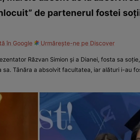
nlocuit” de partenerul fostei soți
ck!
Paparazzii Click!
ă în Google
Urmărește-ne pe Discover
prezentator Răzvan Simion și a Dianei, fosta sa soție,
sa. Tânăra a absolvit facultatea, iar alături i-au fo