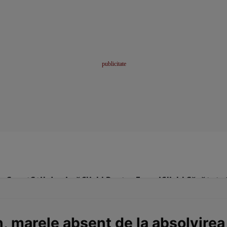
me
Sport
Stil de viață
Click! Pentru Femei
Click! Sănătate
 marele absent de la absolvirea f