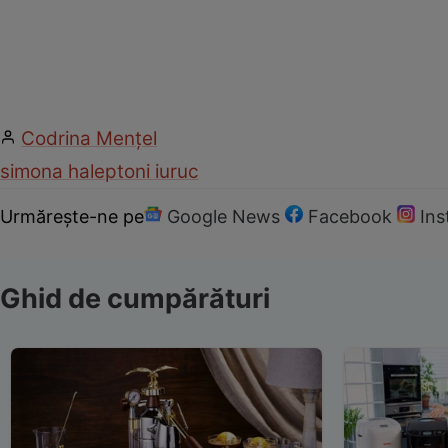
Codrina Mențel
simona halep
toni iuruc
Urmărește-ne pe
Google News
Facebook
In
Ghid de cumpărături