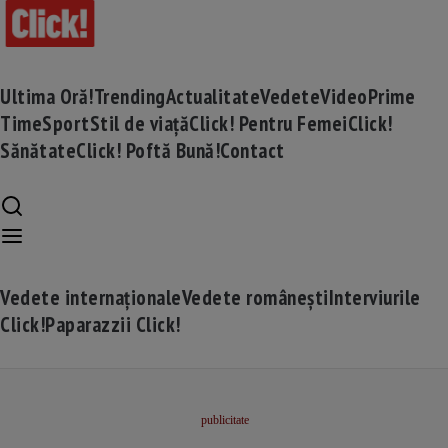
Ultima Oră!
Trending
Actualitate
Vedete
Video
Prime
Time
Sport
Stil de viață
Click! Pentru Femei
Click!
Sănătate
Click! Poftă Bună!
Contact
Vedete internaționale
Vedete românești
Interviurile
Click!
Paparazzii Click!