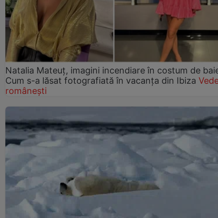
Natalia Mateuț, imagini incendiare în costum de bai
Cum s-a lăsat fotografiată în vacanța din Ibiza
Vede
românești