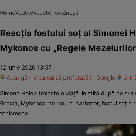
Home
Vedete
Vedete românești
Reacția fostului soț al Simonei 
Mykonos cu „Regele Mezelurilor”.
12 iunie 2026 13:57
Adaugă-ne ca sursă preferată în Google
Urmă
Simona Halep traiește o viață liniștită după ce s-a 
Grecia, Mykonos, cu noul ei partener, fostul soț a 
tenismene.