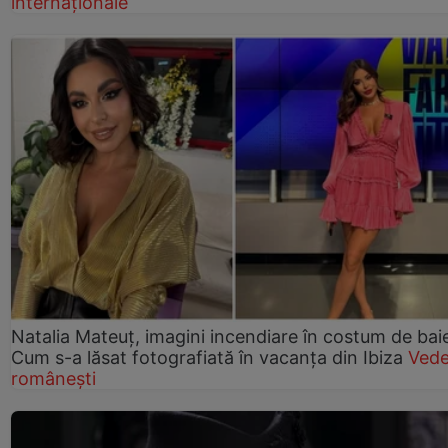
internaționale
Natalia Mateuț, imagini incendiare în costum de bai
Cum s-a lăsat fotografiată în vacanța din Ibiza
Vede
românești