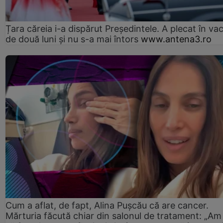
Țara căreia i-a dispărut Președintele. A plecat în va
de două luni și nu s-a mai întors
www.antena3.ro
Cum a aflat, de fapt, Alina Pușcău că are cancer.
Mărturia făcută chiar din salonul de tratament: „Am