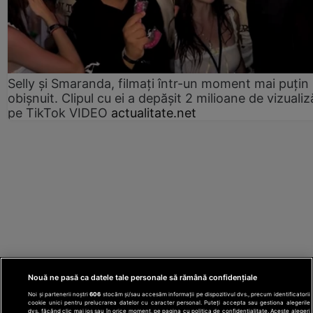
Selly și Smaranda, filmați într-un moment mai puțin
obișnuit. Clipul cu ei a depășit 2 milioane de vizualiz
pe TikTok VIDEO
actualitate.net
Nouă ne pasă ca datele tale personale să rămână confidențiale
Noi și partenerii noștri
606
stocăm și/sau accesăm informații pe dispozitivul dvs., precum identificatorii
cookie unici pentru prelucrarea datelor cu caracter personal. Puteți accepta sau gestiona alegerile
dvs. făcând clic mai jos sau în orice moment, pe pagina cu politica de confidențialitate. Aceste alegeri