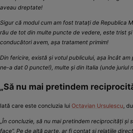
aveau dreptate!
Sigur că modul cum am fost tratați de Republica Mo
rău de tot din multe puncte de vedere, este trist și 
conducători avem, așa tratament primim!
Din fericire, există și votul publicului, așa încât a
ne-a dat 0 puncte!), multe și din Italia (unde juriul
„Să nu mai pretindem reciprocităț
Iată care este concluzia lui
Octavian Ursulescu
, d
„În concluzie, să nu mai pretindem reciprocități și să
face”. Pe de altă parte, ar fi contat și relațiile dir