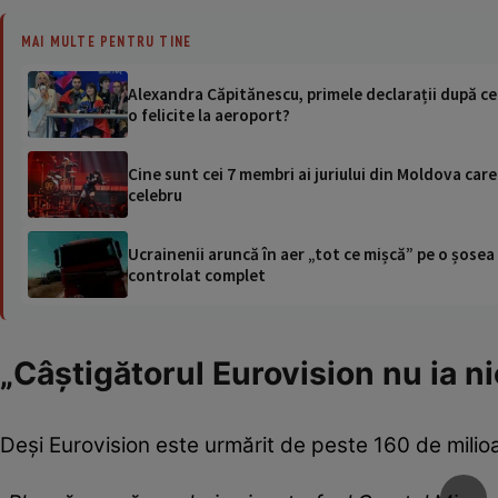
MAI MULTE PENTRU TINE
Alexandra Căpitănescu, primele declarații după ce 
o felicite la aeroport?
Cine sunt cei 7 membri ai juriului din Moldova car
celebru
Ucrainenii aruncă în aer „tot ce mișcă” pe o șose
controlat complet
„Câștigătorul Eurovision nu ia n
Deși Eurovision este urmărit de peste 160 de milio