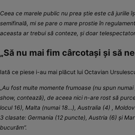
Ceea ce marele public nu prea știe este că juriil
semifinală, mi se pare o mare prostie în regulament,
aceasta ar trebui să conteze, și doar telespectator
„Să nu mai fim cârcotași și să n
Iată ce piese i-au mai plăcut lui Octavian Ursulescu
„Au fost multe momente frumoase (nu spun numai „c
show, contează), de aceea nici n-are rost să purced
locul 16), Malta (numai 18...), Australia (4) , Mold
3 clasate: Germania (12 puncte), Austria (6) și Mare
bucurăm”.