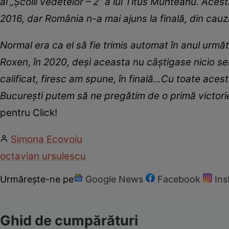
al „Școlii vedetelor – 2” a lui Titus Munteanu. Aces
2016, dar România n-a mai ajuns la finală, din cauz
Normal era ca el să fie trimis automat în anul următ
Roxen, în 2020, deși aceasta nu câștigase nicio sel
calificat, firesc am spune, în finală...Cu toate aces
București putem să ne pregătim de o primă victorie,
pentru Click!
Simona Ecovoiu
octavian ursulescu
Urmărește-ne pe
Google News
Facebook
In
Ghid de cumpărături