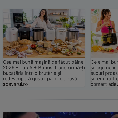
Cea mai bună mașină de făcut pâine
Cele mai bu
2026 – Top 5 + Bonus: transformă-ți
și legume în
bucătăria într-o brutărie și
sucuri proas
redescoperă gustul pâinii de casă
și renunți tr
adevarul.ro
comerț
adev