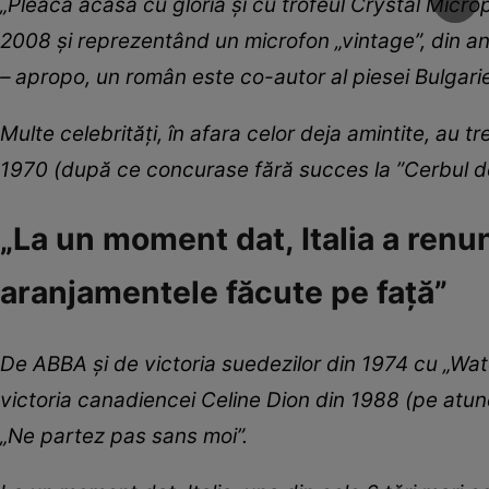
„Pleacă acasă cu gloria și cu trofeul Crystal Micro
2008 și reprezentând un microfon „vintage”, din anii
– apropo, un român este co-autor al piesei Bulgarie
Multe celebrități, în afara celor deja amintite, au t
1970 (după ce concurase fără succes la ”Cerbul d
„La un moment dat, Italia a renu
aranjamentele făcute pe față”
De ABBA și de victoria suedezilor din 1974 cu „Wat
victoria canadiencei Celine Dion din 1988 (pe atunc
„Ne partez pas sans moi”.