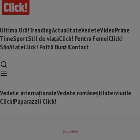
Ultima Oră!
Trending
Actualitate
Vedete
Video
Prime
Time
Sport
Stil de viață
Click! Pentru Femei
Click!
Sănătate
Click! Poftă Bună!
Contact
Vedete internaționale
Vedete românești
Interviurile
Click!
Paparazzii Click!