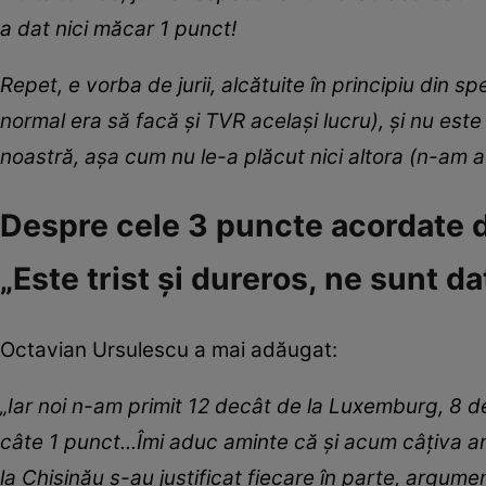
a dat nici măcar 1 punct!
Repet, e vorba de jurii, alcătuite în principiu din sp
normal era să facă și TVR același lucru), și nu est
noastră, așa cum nu le-a plăcut nici altora (n-am 
Despre cele 3 puncte acordate d
„Este trist și dureros, ne sunt da
Octavian Ursulescu a mai adăugat:
„Iar noi n-am primit 12 decât de la Luxemburg, 8 de 
câte 1 punct...Îmi aduc aminte că și acum câțiva an
la Chișinău s-au justificat fiecare în parte, argume