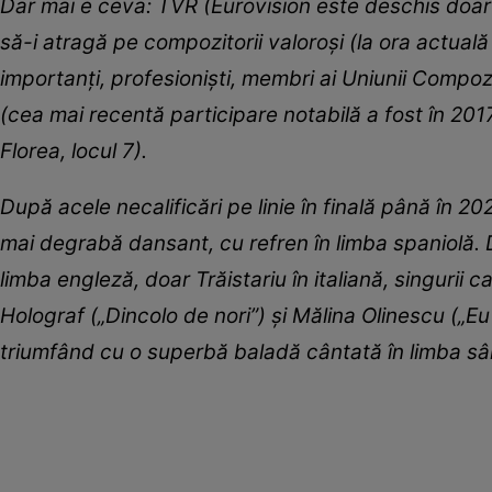
Dar mai e ceva: TVR (Eurovision este deschis doar 
să-i atragă pe compozitorii valoroși (la ora actuală 
importanți, profesioniști, membri ai Uniunii Compozi
(cea mai recentă participare notabilă a fost în 2017 
Florea, locul 7).
După acele necalificări pe linie în finală până în 2
mai degrabă dansant, cu refren în limba spaniolă. D
limba engleză, doar Trăistariu în italiană, singurii c
Holograf („Dincolo de nori”) și Mălina Olinescu („Eu
triumfând cu o superbă baladă cântată în limba sâ