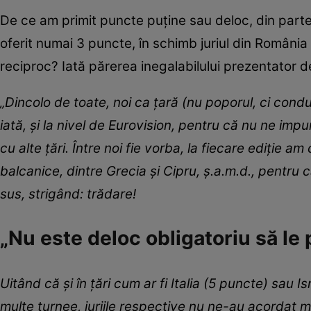
De ce am primit puncte puține sau deloc, din part
oferit numai 3 puncte, în schimb juriul din Români
reciproc? Iată părerea inegalabilului prezentator
„Dincolo de toate, noi ca țară (nu poporul, ci con
iată, și la nivel de Eurovision, pentru că nu ne im
cu alte țări. Între noi fie vorba, la fiecare ediție am 
balcanice, dintre Grecia și Cipru, ș.a.m.d., pentru
sus, strigând: trădare!
„Nu este deloc obligatoriu să le
Uitând că și în țări cum ar fi Italia (5 puncte) sau I
multe turnee, juriile respective nu ne-au acordat 