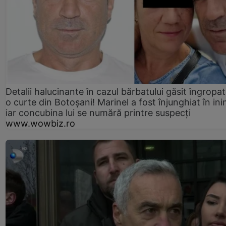
Detalii halucinante în cazul bărbatului găsit îngropat
o curte din Botoșani! Marinel a fost înjunghiat în ini
iar concubina lui se numără printre suspecți
www.wowbiz.ro