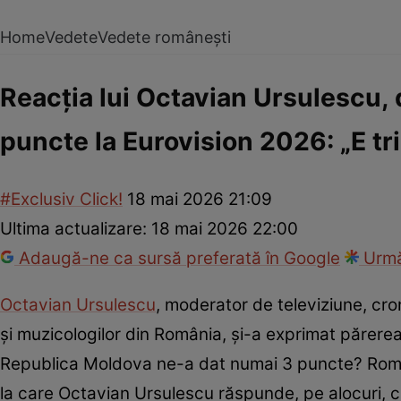
Home
Vedete
Vedete românești
Reacția lui Octavian Ursulescu,
puncte la Eurovision 2026: „E tri
#Exclusiv Click!
18 mai 2026 21:09
Ultima actualizare:
18 mai 2026 22:00
Adaugă-ne ca sursă preferată în Google
Urmă
Octavian Ursulescu
, moderator de televiziune, cro
și muzicologilor din România, și-a exprimat părerea 
Republica Moldova ne-a dat numai 3 puncte? Români
la care Octavian Ursulescu răspunde, pe alocuri, cu 