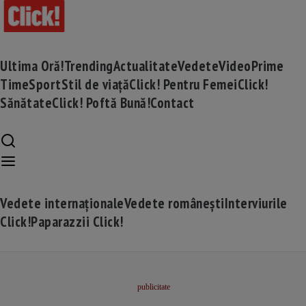
Ultima Oră!
Trending
Actualitate
Vedete
Video
Prime
Time
Sport
Stil de viață
Click! Pentru Femei
Click!
Sănătate
Click! Poftă Bună!
Contact
Vedete internaționale
Vedete românești
Interviurile
Click!
Paparazzii Click!