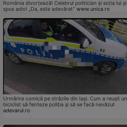
România divorțează! Celebrul politician și soția lui ș
spus adio! „Da, este adevărat”
www.unica.ro
Urmărire comică pe străzile din Iași. Cum a reușit u
biciclist să fenteze poliția și să se facă nevăzut
adevarul.ro