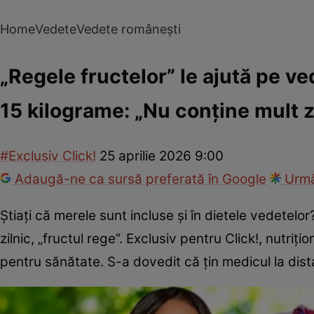
Home
Vedete
Vedete românești
„Regele fructelor” le ajută pe v
15 kilograme: „Nu conține mult za
#Exclusiv Click!
25 aprilie 2026 9:00
Adaugă-ne ca sursă preferată în Google
Urmă
Știați că merele sunt incluse și în dietele vedetel
zilnic, „fructul rege”. Exclusiv pentru Click!, nutri
pentru sănătate. S-a dovedit că țin medicul la dis