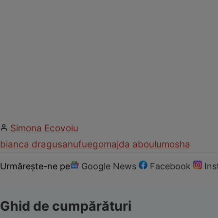
Simona Ecovoiu
bianca dragusanu
fuego
majda aboulumosha
Urmărește-ne pe
Google News
Facebook
In
Ghid de cumpărături