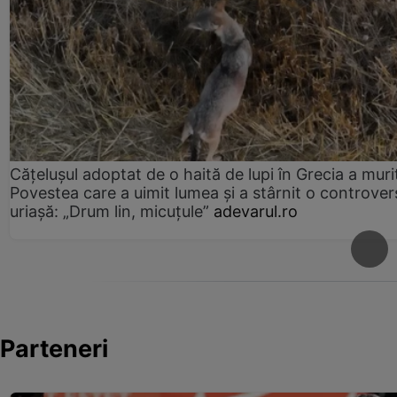
Cățelușul adoptat de o haită de lupi în Grecia a muri
Povestea care a uimit lumea și a stârnit o controver
uriașă: „Drum lin, micuțule”
adevarul.ro
Parteneri