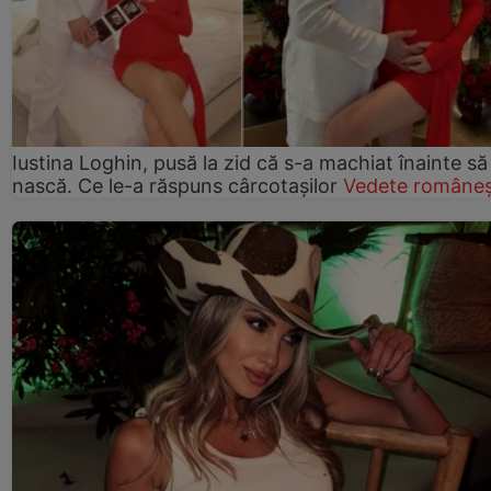
Iustina Loghin, pusă la zid că s-a machiat înainte să
nască. Ce le-a răspuns cârcotașilor
Vedete româneș