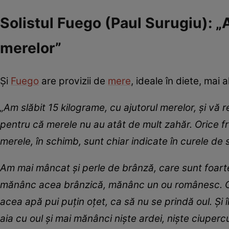
Solistul Fuego (Paul Surugiu): „
merelor”
Și
Fuego
are provizii de
mere
, ideale în diete, mai
„Am slăbit 15 kilograme, cu ajutorul merelor, şi vă
pentru că merele nu au atât de mult zahăr. Orice fr
merele, în schimb, sunt chiar indicate în curele de
Am mai mâncat şi perle de brânză, care sunt foart
mănânc acea brânzică, mănânc un ou românesc. Cum s
acea apă pui puţin oţet, ca să nu se prindă oul. Şi îl
aia cu oul şi mai mănânci nişte ardei, nişte ciuperc