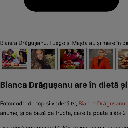
Bianca Drăgușanu, Fuego și Majda au și mere în die
Bianca Drăgușanu are în dietă și
Fotomodel de top și vedetă tv,
Bianca Drăgușanu
a
anume, și pe bază de fructe, care te poate slăbi 2
„E o dietă personalizată. Mic dejun: un pahar cu a