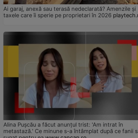
Ai garaj, anexă sau terasă nedeclarată? Amenzile și
taxele care îi sperie pe proprietari în 2026
playtech.
Alina Pușcău a făcut anunțul trist: 'Am intrat în
metastază.' Ce minune s-a întâmplat după ce fanii 
rugat pentru ea
www.cancan.ro