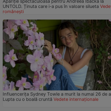
Apariție spectaculoasă pentru Andreea Ibacka la
UNTOLD. Ținuta care i-a pus în valoare silueta
Vede
românești
Influencerița Sydney Towle a murit la numai 26 de a
Lupta cu o boală cruntă
Vedete internaționale