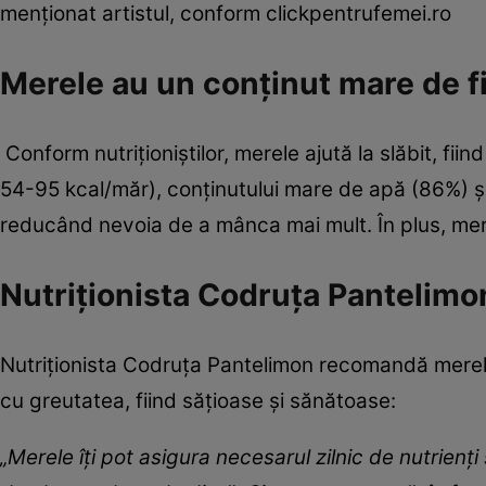
menționat artistul, conform clickpentrufemei.ro
Merele au un conținut mare de fi
Conform nutriționiștilor, merele ajută la slăbit, fii
54-95 kcal/măr), conținutului mare de apă (86%) și 
reducând nevoia de a mânca mai mult. În plus, mere
Nutriționista Codruța Pantelimon
Nutriționista Codruța Pantelimon recomandă merele,
cu greutatea, fiind sățioase și sănătoase:
„Merele îți pot asigura necesarul zilnic de nutrienți 