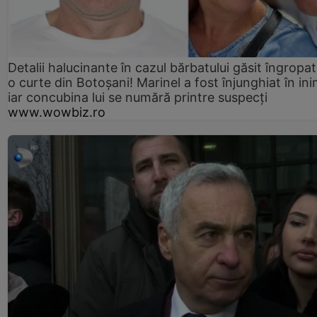
Detalii halucinante în cazul bărbatului găsit îngropat
o curte din Botoșani! Marinel a fost înjunghiat în ini
iar concubina lui se numără printre suspecți
www.wowbiz.ro