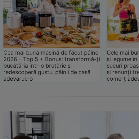
Cea mai bună mașină de făcut pâine
Cele mai bu
2026 – Top 5 + Bonus: transformă-ți
și legume în
bucătăria într-o brutărie și
sucuri proas
redescoperă gustul pâinii de casă
și renunți tr
adevarul.ro
comerț
adev