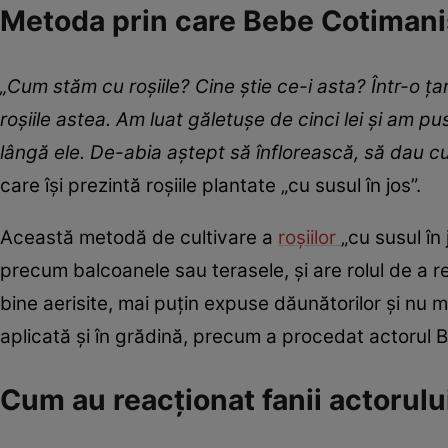
Metoda prin care Bebe Cotimanis 
„Cum stăm cu roșiile? Cine știe ce-i asta? Într-o țar
roșiile astea. Am luat găletușe de cinci lei și am p
lângă ele. De-abia aștept să înflorească, să dau c
care își prezintă roșiile plantate „cu susul în jos”.
Această metodă de cultivare a
roșiilor
„cu susul în
precum balcoanele sau terasele, și are rolul de a re
bine aerisite, mai puțin expuse dăunătorilor și nu m
aplicată și în grădină, precum a procedat actorul
Cum au reacționat fanii actorul