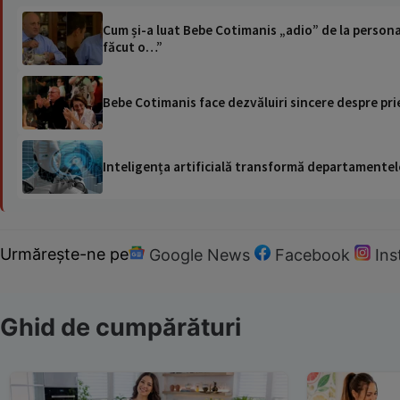
Cum și-a luat Bebe Cotimanis „adio” de la personaj
făcut o…”
Bebe Cotimanis face dezvăluiri sincere despre pr
Inteligența artificială transformă departamentele
Urmărește-ne pe
Google News
Facebook
In
Ghid de cumpărături