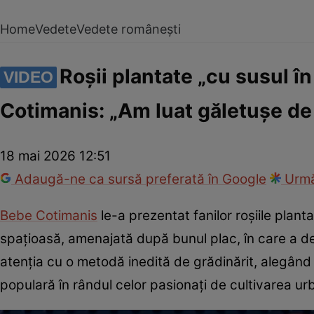
Home
Vedete
Vedete românești
Roșii plantate „cu susul în
VIDEO
Cotimanis: „Am luat găletușe de c
18 mai 2026 12:51
Adaugă-ne ca sursă preferată în Google
Urmă
Bebe Cotimanis
le-a prezentat fanilor roșiile plan
spațioasă, amenajată după bunul plac, în care a de
atenția cu o metodă inedită de grădinărit, alegând să
populară în rândul celor pasionați de cultivarea ur