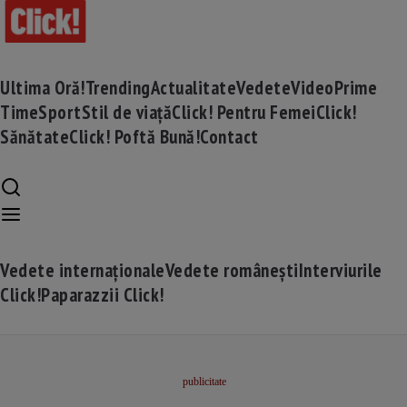
Ultima Oră!
Trending
Actualitate
Vedete
Video
Prime
Time
Sport
Stil de viață
Click! Pentru Femei
Click!
Sănătate
Click! Poftă Bună!
Contact
Vedete internaționale
Vedete românești
Interviurile
Click!
Paparazzii Click!