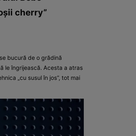
oșii cherry”
r se bucură de o grădină
 le îngrijească. Acesta a atras
hnica „cu susul în jos”, tot mai