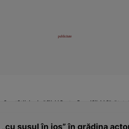
me
Sport
Stil de viață
Click! Pentru Femei
Click! Sănătate
 „cu susul în jos” în grădina act