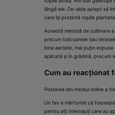
roșiile astea. Am luat găletușe 
lângă ele. De-abia aștept să în
care își prezintă roșiile plantate
Această metodă de cultivare 
precum balcoanele sau terasele, 
bine aerisite, mai puțin expuse 
aplicată și în grădină, precum
Cum au reacționat f
Postarea din mediul online a fos
Un fan a mărturisit că foloseș
pentru alți internauți care au ap