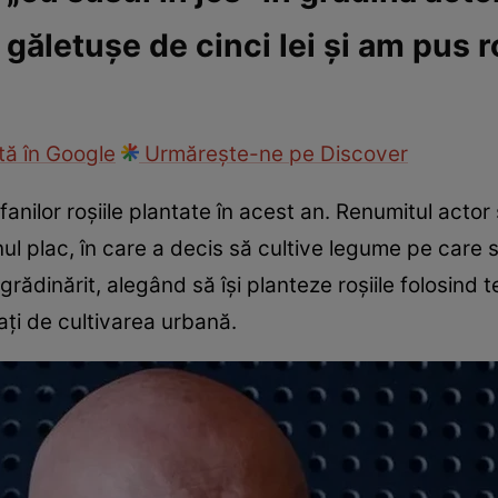
găletușe de cinci lei și am pus r
ck!
Paparazzii Click!
ă în Google
Urmărește-ne pe Discover
fanilor roșiile plantate în acest an. Renumitul acto
 plac, în care a decis să cultive legume pe care să
rădinărit, alegând să își planteze roșiile folosind te
ați de cultivarea urbană.