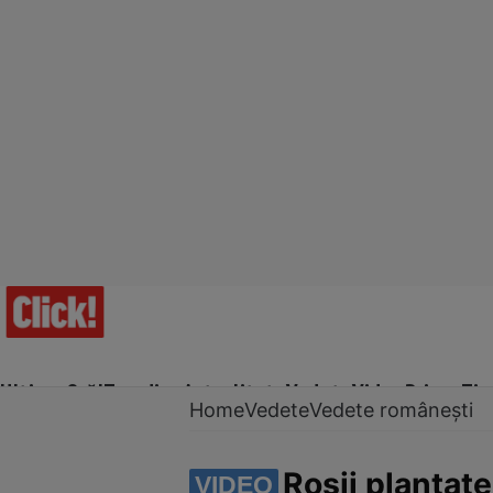
Ultima Oră!
Trending
Actualitate
Vedete
Video
Prime Ti
Home
Vedete
Vedete românești
Roșii plantate
VIDEO