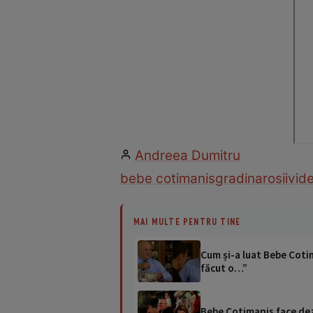
Andreea Dumitru
bebe cotimanis
gradina
rosii
vid
MAI MULTE PENTRU TINE
Cum și-a luat Bebe Cotim
făcut o…”
Bebe Cotimanis face dez