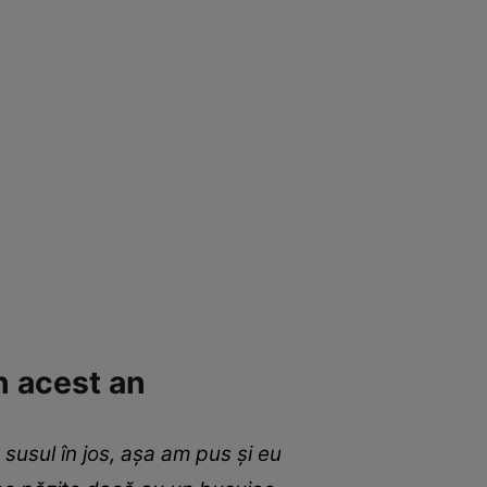
in acest an
 susul în jos, așa am pus și eu