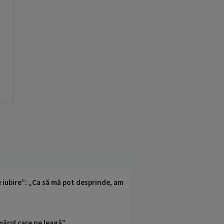
e iubire”: „Ca să mă pot desprinde, am
ărul care ne leagă”