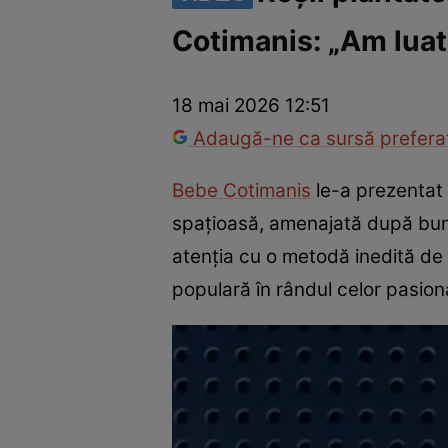
Cotimanis: „Am luat 
Vedete internaționale
Vedete românești
Interviurile Cli
18 mai 2026 12:51
Adaugă-ne ca sursă preferat
Bebe Cotimanis
le-a prezentat 
spațioasă, amenajată după bunul
atenția cu o metodă inedită de g
populară în rândul celor pasion