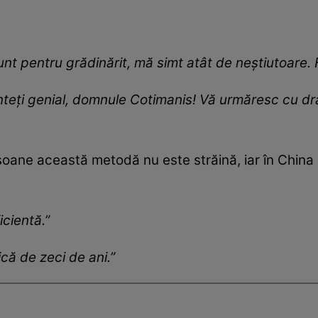
nt pentru grădinărit, mă simt atât de neștiutoare. 
nteți genial, domnule Cotimanis! Vă urmăresc cu dra
rsoane această metodă nu este străină, iar în China
cientă.”
că de zeci de ani.”