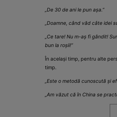
„De 30 de ani le pun așa.”
„Doamne, când văd câte idei su
„Ce tare! Nu m-aș fi gândit! Su
bun la roșii!”
În același timp, pentru alte pe
timp.
„Este o metodă cunoscută și efi
„Am văzut că în China se practi