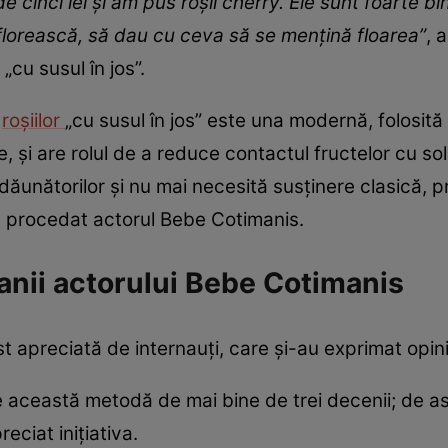
de cinci lei și am pus roșii cherry. Ele sunt foarte 
florească, să dau cu ceva să se mențină floarea”
, 
 „cu susul în jos”.
a
roșiilor
„cu susul în jos” este una modernă, folosită m
și are rolul de a reduce contactul fructelor cu solu
dăunătorilor și nu mai necesită susținere clasică, p
 a procedat actorul Bebe Cotimanis.
anii actorului Bebe Cotimanis
t apreciată de internauți, care și-au exprimat opini
te această metodă de mai bine de trei decenii; de 
reciat inițiativa.