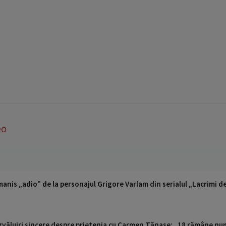
eo
anis „adio” de la personajul Grigore Varlam din serialul „Lacrimi d
văluiri sincere despre prietenia cu Carmen Tănase: „18 rămâne num