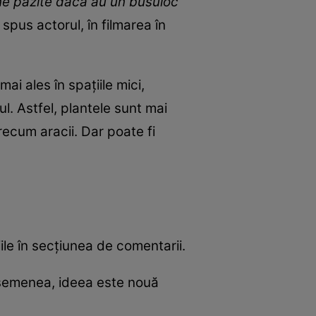
bine păzite dacă au un busuioc
a spus actorul, în filmarea în
ai ales în spațiile mici,
l. Astfel, plantele sunt mai
recum aracii. Dar poate fi
ile în secțiunea de comentarii.
asemenea, ideea este nouă