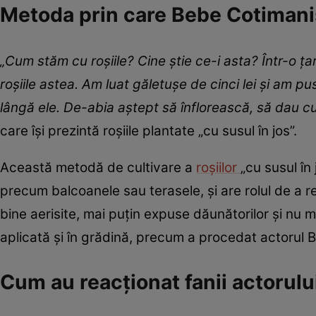
Metoda prin care Bebe Cotimanis 
„Cum stăm cu roșiile? Cine știe ce-i asta? Într-o țar
roșiile astea. Am luat găletușe de cinci lei și am p
lângă ele. De-abia aștept să înflorească, să dau c
care își prezintă roșiile plantate „cu susul în jos”.
Această metodă de cultivare a
roșiilor
„cu susul în
precum balcoanele sau terasele, și are rolul de a re
bine aerisite, mai puțin expuse dăunătorilor și nu m
aplicată și în grădină, precum a procedat actorul
Cum au reacționat fanii actorul