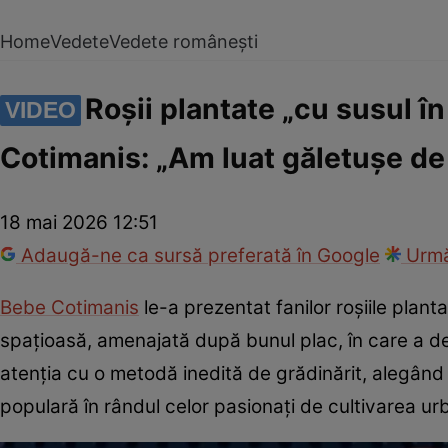
Home
Vedete
Vedete românești
Roșii plantate „cu susul în
VIDEO
Cotimanis: „Am luat găletușe de c
18 mai 2026 12:51
Adaugă-ne ca sursă preferată în Google
Urmă
Bebe Cotimanis
le-a prezentat fanilor roșiile plan
spațioasă, amenajată după bunul plac, în care a de
atenția cu o metodă inedită de grădinărit, alegând să
populară în rândul celor pasionați de cultivarea ur