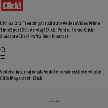
Ultima Oră!
Trending
Actualitate
Vedete
Video
Prime
Time
Sport
Stil de viață
Click! Pentru Femei
Click!
Sănătate
Click! Poftă Bună!
Contact
Vedete internaționale
Vedete românești
Interviurile
Click!
Paparazzii Click!