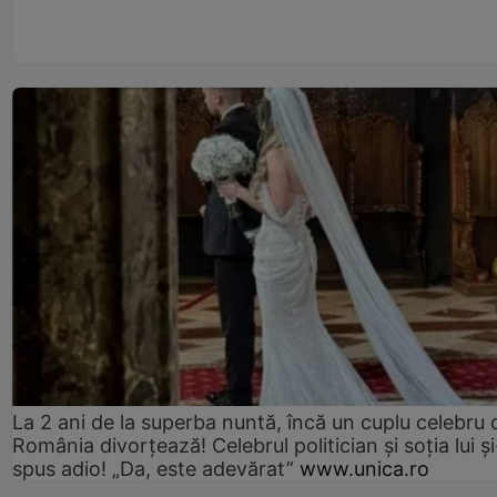
La 2 ani de la superba nuntă, încă un cuplu celebru 
România divorțează! Celebrul politician și soția lui ș
spus adio! „Da, este adevărat”
www.unica.ro