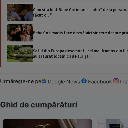
Cum și-a luat Bebe Cotimanis „adio” de la personaj
făcut o…”
Bebe Cotimanis face dezvăluiri sincere despre pr
Satul din Europa desemnat „cel mai frumos din lum
au săturat localnicii de turiști
Urmărește-ne pe
Google News
Facebook
In
Ghid de cumpărături