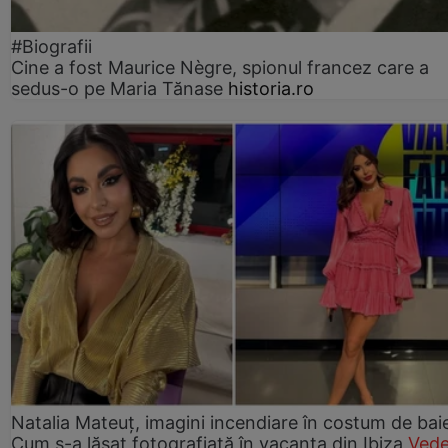
#Biografii
Cine a fost Maurice Nègre, spionul francez care a
sedus-o pe Maria Tănase
historia.ro
Natalia Mateuț, imagini incendiare în costum de bai
Cum s-a lăsat fotografiată în vacanța din Ibiza
Vede