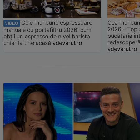
Cele mai bune espressoare
Cea mai bun
VIDEO
2026 – Top 
manuale cu portafiltru 2026: cum
bucătăria înt
obții un espresso de nivel barista
redescoperă 
chiar la tine acasă
adevarul.ro
adevarul.ro