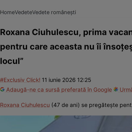
Home
Vedete
Vedete românești
Roxana Ciuhulescu, prima vacanță 
pentru care aceasta nu îi însoțeș
locul”
#Exclusiv Click!
11 iunie 2026 12:25
Adaugă-ne ca sursă preferată în Google
Urmă
Roxana Ciuhulescu
(47 de ani) se pregătește pentr