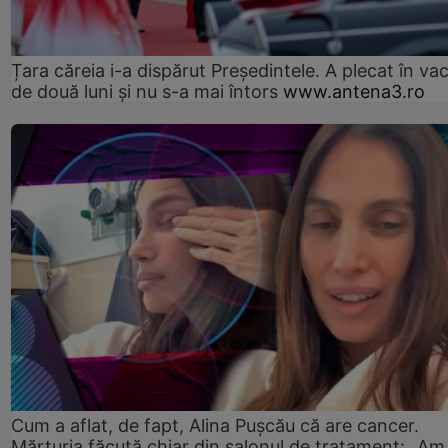
Țara căreia i-a dispărut Președintele. A plecat în va
de două luni și nu s-a mai întors
www.antena3.ro
Cum a aflat, de fapt, Alina Pușcău că are cancer.
Mărturia făcută chiar din salonul de tratament: „Am