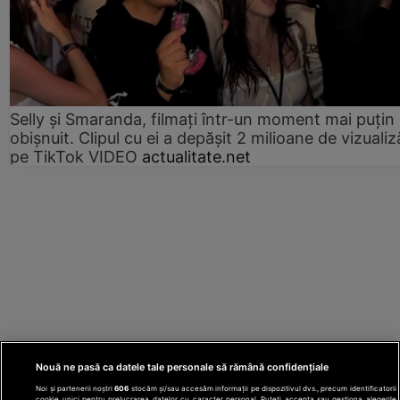
Selly și Smaranda, filmați într-un moment mai puțin
obișnuit. Clipul cu ei a depășit 2 milioane de vizualiz
pe TikTok VIDEO
actualitate.net
Nouă ne pasă ca datele tale personale să rămână confidențiale
Noi și partenerii noștri
606
stocăm și/sau accesăm informații pe dispozitivul dvs., precum identificatorii
cookie unici pentru prelucrarea datelor cu caracter personal. Puteți accepta sau gestiona alegerile