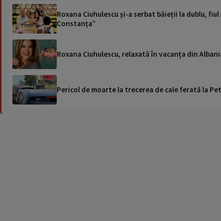
Roxana Ciuhulescu și-a serbat băieții la dublu, fiul
Constanța”
Roxana Ciuhulescu, relaxată în vacanța din Albania. 
Pericol de moarte la trecerea de cale ferată la Pet