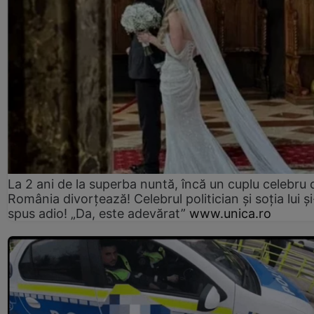
La 2 ani de la superba nuntă, încă un cuplu celebru 
România divorțează! Celebrul politician și soția lui ș
spus adio! „Da, este adevărat”
www.unica.ro