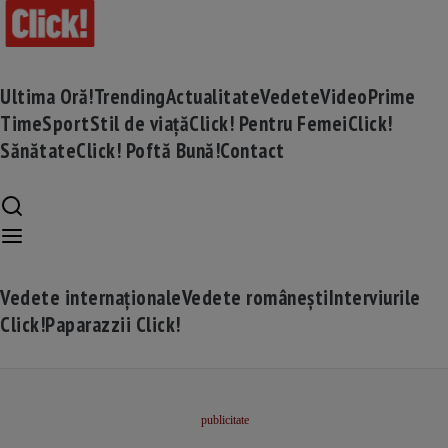
Ultima Oră!
Trending
Actualitate
Vedete
Video
Prime
Time
Sport
Stil de viață
Click! Pentru Femei
Click!
Sănătate
Click! Poftă Bună!
Contact
Vedete internaționale
Vedete românești
Interviurile
Click!
Paparazzii Click!