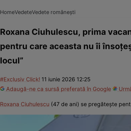
Home
Vedete
Vedete românești
Roxana Ciuhulescu, prima vacanță 
pentru care aceasta nu îi însoțeș
locul”
#Exclusiv Click!
11 iunie 2026 12:25
Adaugă-ne ca sursă preferată în Google
Urmă
Roxana Ciuhulescu
(47 de ani) se pregătește pentr