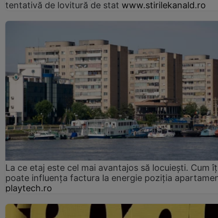
tentativă de lovitură de stat
www.stirilekanald.ro
La ce etaj este cel mai avantajos să locuiești. Cum îț
poate influența factura la energie poziția apartamen
playtech.ro