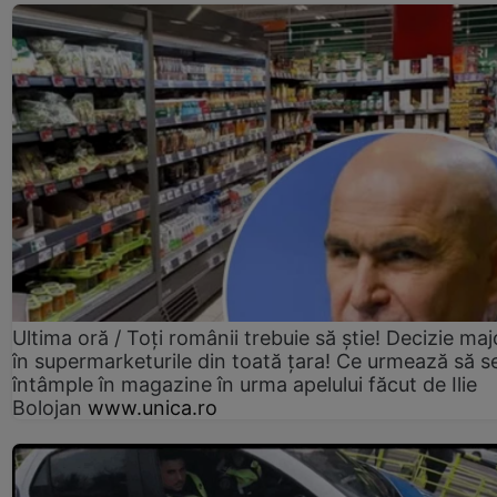
Ultima oră / Toți românii trebuie să știe! Decizie maj
în supermarketurile din toată țara! Ce urmează să s
întâmple în magazine în urma apelului făcut de Ilie
Bolojan
www.unica.ro