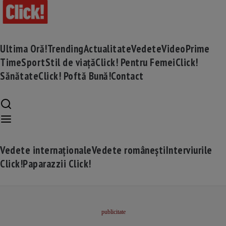
Ultima Oră!
Trending
Actualitate
Vedete
Video
Prime
Time
Sport
Stil de viață
Click! Pentru Femei
Click!
Sănătate
Click! Poftă Bună!
Contact
Vedete internaționale
Vedete românești
Interviurile
Click!
Paparazzii Click!