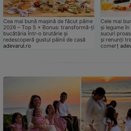
Cea mai bună mașină de făcut pâine
Cele mai bu
2026 – Top 5 + Bonus: transformă-ți
și legume în
bucătăria într-o brutărie și
sucuri proas
redescoperă gustul pâinii de casă
și renunți tr
adevarul.ro
comerț
adev