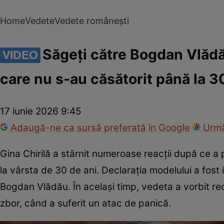
Home
Vedete
Vedete românești
Săgeți către Bogdan Vlădă
VIDEO
care nu s-au căsătorit până la 3
17 iunie 2026 9:45
Adaugă-ne ca sursă preferată în Google
Urmă
Gina Chirilă a stârnit numeroase reacții după ce a
la vârsta de 30 de ani. Declarația modelului a fost 
Bogdan Vlădău. În același timp, vedeta a vorbit rece
zbor, când a suferit un atac de panică.