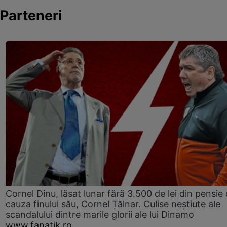
Parteneri
Cornel Dinu, lăsat lunar fără 3.500 de lei din pensie 
cauza finului său, Cornel Țălnar. Culise neștiute ale
scandalului dintre marile glorii ale lui Dinamo
www.fanatik.ro