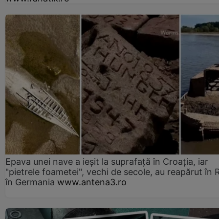
Epava unei nave a ieșit la suprafață în Croația, iar
"pietrele foametei", vechi de secole, au reapărut în R
în Germania
www.antena3.ro