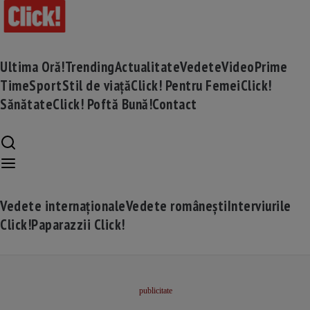
Ultima Oră!
Trending
Actualitate
Vedete
Video
Prime
Time
Sport
Stil de viață
Click! Pentru Femei
Click!
Sănătate
Click! Poftă Bună!
Contact
Vedete internaționale
Vedete românești
Interviurile
Click!
Paparazzii Click!