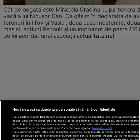
Cât de bogată este Mirabela Grădinaru, partenera 
viață a lui Nicușor Dan. Ce găsim în declarația de av
terenuri în Ilfov și Vaslui, două case moștenite, două
mașini, acțiuni Renault și un împrumut de peste 116
de lei acordat unei asociații
actualitate.net
Nouă ne pasă ca datele tale personale să rămână confidențiale
Noi și partenerii noștri
606
stocăm și/sau accesăm informații pe dispozitivul dvs., precum identificatorii
cookie unici pentru prelucrarea datelor cu caracter personal. Puteți accepta sau gestiona alegerile
dvs. făcând clic mai jos sau în orice moment, pe pagina cu politica de confidențialitate. Aceste alegeri
vor fi raportate partenerilor noștri și nu vă vor afecta navigarea.
Mai multe detalii
Noi si partenerii nostri (retelele de socializare si agentiile de publicitate partenere, precum si furnizorii
nostri de servicii de date analitice) prelucram date pentru a permite website-ului sa functioneze,
Din rețeaua Adevărul Holding:
Adevarul.ro
pentru a personaliza continutul si anunturile publicitare afisate in functie de interesele si/sau profilul