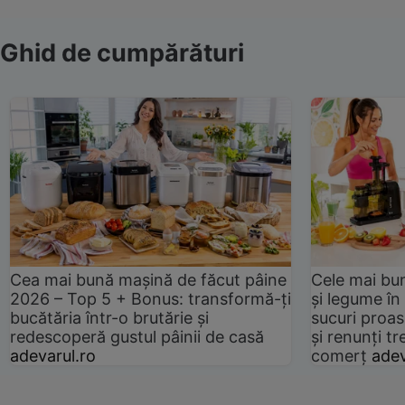
Ghid de cumpărături
Cea mai bună mașină de făcut pâine
Cele mai bu
2026 – Top 5 + Bonus: transformă-ți
și legume în
bucătăria într-o brutărie și
sucuri proas
redescoperă gustul pâinii de casă
și renunți tr
adevarul.ro
comerț
adev