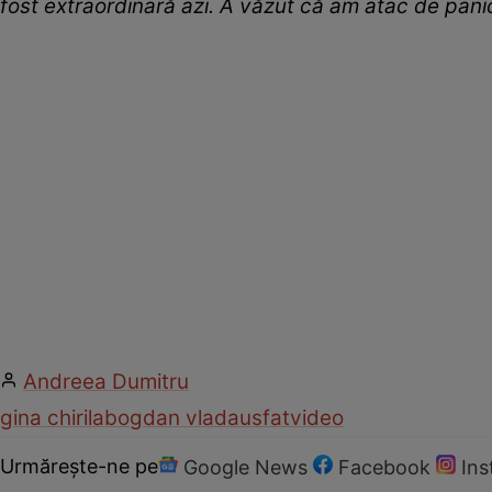
fost extraordinară azi. A văzut că am atac de pani
Andreea Dumitru
gina chirila
bogdan vladau
sfat
video
Urmărește-ne pe
Google News
Facebook
In