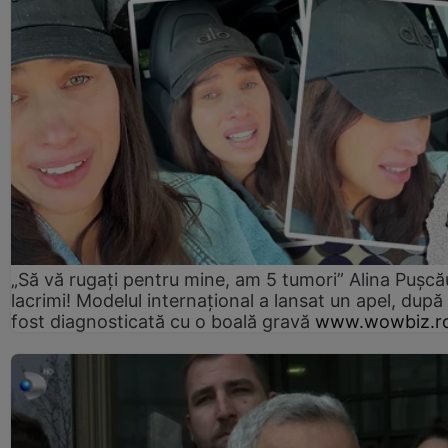
„Să vă rugați pentru mine, am 5 tumori” Alina Pușcău
lacrimi! Modelul internațional a lansat un apel, după
fost diagnosticată cu o boală gravă
www.wowbiz.r