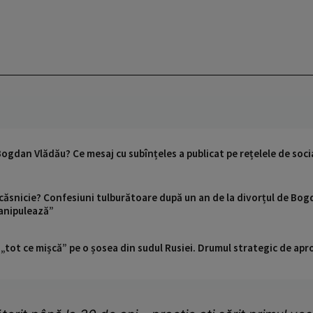
e Bogdan Vlădău? Ce mesaj cu subînțeles a publicat pe rețelele de soci
n căsnicie? Confesiuni tulburătoare după un an de la divorțul de Bog
anipulează”
 „tot ce mișcă” pe o șosea din sudul Rusiei. Drumul strategic de ap