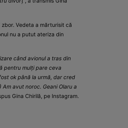
tru divorț
”, a transmis Gina
i zbor. Vedeta a mărturisit că
nul nu a putut ateriza din
izare când avionul a tras din
că pentru mulți pare ceva
fost ok până la urmă, dar cred
..) Am avut noroc. Geani Olaru a
 spus Gina Chirilă, pe Instagram.