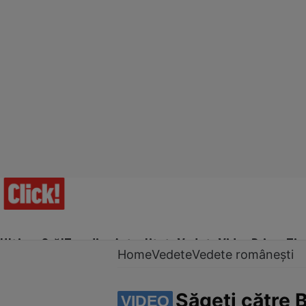
Ultima Oră!
Trending
Actualitate
Vedete
Video
Prime Ti
Home
Vedete
Vedete românești
Săgeți către 
VIDEO