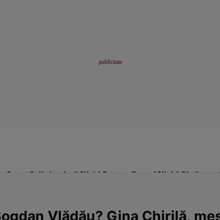
me
Sport
Stil de viață
Click! Pentru Femei
Click! Sănătate
Bogdan Vlădău? Gina Chirilă, mes