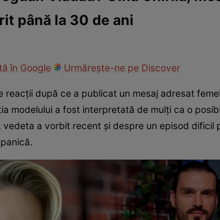
it până la 30 de ani
ck!
Paparazzii Click!
ă în Google
Urmărește-ne pe Discover
e reacții după ce a publicat un mesaj adresat feme
ia modelului a fost interpretată de mulți ca o posibi
vedeta a vorbit recent și despre un episod dificil p
 panică.