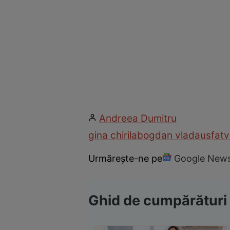
Andreea Dumitru
gina chirila
bogdan vladau
sfat
v
Urmărește-ne pe
Google New
Ghid de cumpărături