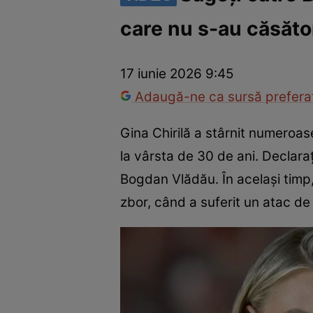
care nu s-au căsător
Vedete internaționale
Vedete românești
Interviurile Cli
17 iunie 2026 9:45
Adaugă-ne ca sursă preferat
Gina Chirilă a stârnit numeroas
la vârsta de 30 de ani. Declaraț
Bogdan Vlădău. În același timp, 
zbor, când a suferit un atac de