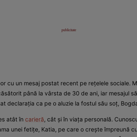
ilor cu un mesaj postat recent pe rețelele sociale. 
ăsătorit până la vârsta de 30 de ani, iar mesajul să
tat declarația ca pe o aluzie la fostul său soț, Bog
es atât în
carieră
, cât și în viața personală. Cunosc
a unei fetițe, Katia, pe care o crește împreună cu 