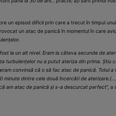
rit până la 30 de ani... practic ați sărit primul vos
re un episod dificil prin care a trecut în timpul unu
provocat un atac de panică în momentul în care avio
lențelor.
fost la un alt nivel. Eram la câteva secunde de ater
za turbulențelor nu a putut ateriza din prima. Știu 
eram convinsă că o să fac atac de panică. Totul a 
10 minute dintre cele două încercări de aterizare.(.
t că am atac de panică și s-a descurcat perfect
”, a