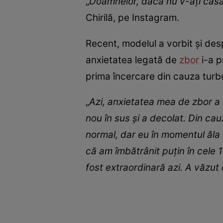
„
Doamnelor, dacă nu v-ați căsăto
Chirilă, pe Instagram.
Recent, modelul a vorbit și desp
anxietatea legată de
zbor
i-a 
prima încercare din cauza turbu
„
Azi, anxietatea mea de zbor a 
nou în sus și a decolat. Din cau
normal, dar eu în momentul ăla 
că am îmbătrânit puțin în cele 
fost extraordinară azi. A văzu