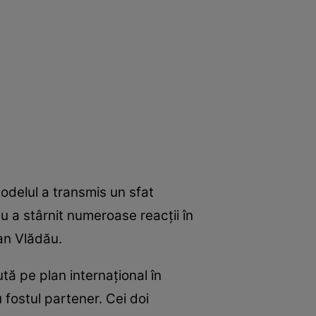
Modelul a transmis un sfat
u a stârnit numeroase reacții în
dan Vlădău.
ută pe plan internațional în
fostul partener. Cei doi